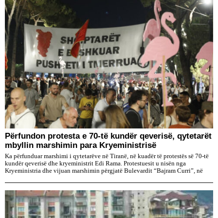
Përfundon protesta e 70-të kundër qeverisë, qytetarët
mbyllin marshimin para Kryeministrisë
Ka përfunduar marshimi i qytetarëve në Tiranë, në kuadër të protestës së 70-të
kundër qeverisë dhe kryeministrit Edi Rama. Protestuesit u nisën nga
Kryeministria dhe vijuan marshimin përgjatë Bulevardit “Bajram Curri”, në