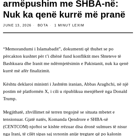
armëpushim me SHBA-në:
Nuk ka qenë kurrë më pranë
JUNE 13, 2026
BOTA
1 MINUT LEXIM
“Memorandumi i Islamabadit”, dokumenti që thuhet se po
përcakton kushtet për t’i dhënë fund konfliktit mes Shteteve të
Bashkuara dhe Iranit me ndërmjetësimin e Pakistanit, nuk ka qenë
kurrë më afër finalizimit.
Kështu deklaroi ministri i Jashtëm iranian, Abbas Araghchi, në një
postim në platformën X, i cili u ripublikua menjëherë nga Donald
Trump.
Megjithatë, zhvillimet në terren tregojnë se situata mbetet e
tensionuar. Gjatë natës, Komanda Qendrore e SHBA-së
(CENTCOM) njoftoi se kishte rrëzuar disa dronë sulmues të nisur
nga Irani, të cilët sipas saj synonin anije tregtare që po kalonin