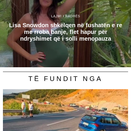
LAJMI I RADHËS
Lisa Snowdon shkëlqen në fushatën e re
me rroba banje, flet hapur për
ndryshimet që i solli menopauza
TË FUNDIT NGA