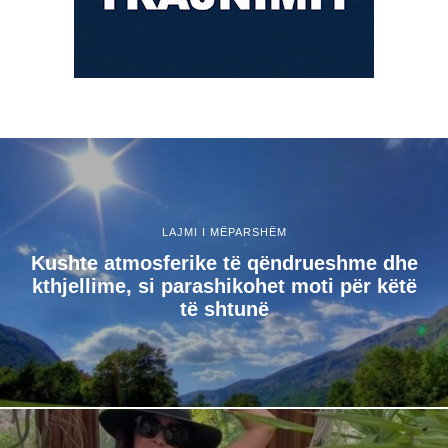
LAJMI I MËPARSHËM
Kushte atmosferike të qëndrueshme dhe
kthjellime, si parashikohet moti për këtë
të shtunë