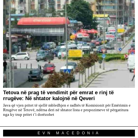
Tetova në prag të vendimit për emrat e rinj të
rrugëve: Në shtator kalojnë në Qeveri
Java që vjen pritet të sjellë mbledhjen e radhës të Komisionit për Emërimin e
Rrugëve në Tetovë, ndërsa deri në shtator lista e propozimeve të përgatitura
nga ky trup pritet t’i dorëzohet
EVN MACEDONIA