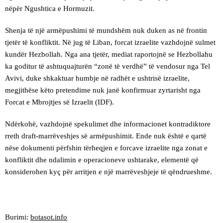
nëpër Ngushtica e Hormuzit.
Shenja të një armëpushimi të mundshëm nuk duken as në frontin
tjetër të konfliktit. Në jug të Liban, forcat izraelite vazhdojnë sulmet
kundër Hezbollah. Nga ana tjetër, mediat raportojnë se Hezbollahu
ka goditur të ashtuquajturën “zonë të verdhë” të vendosur nga Tel
Avivi, duke shkaktuar humbje në radhët e ushtrisë izraelite,
megjithëse këto pretendime nuk janë konfirmuar zyrtarisht nga
Forcat e Mbrojtjes së Izraelit (IDF).
Ndërkohë, vazhdojnë spekulimet dhe informacionet kontradiktore
rreth draft-marrëveshjes së armëpushimit. Ende nuk është e qartë
nëse dokumenti përfshin tërheqjen e forcave izraelite nga zonat e
konfliktit dhe ndalimin e operacioneve ushtarake, elementë që
konsiderohen kyç për arritjen e një marrëveshjeje të qëndrueshme.
Burimi:
botasot.info