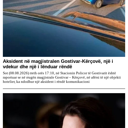
Aksident në magjistralen Gostivar-Kërçovë, një i
vdekur dhe një i lënduar rëndë
Sot (08.08.2026) rreth orës 17:10, në Stacionin Policor të Gostivarit është
raportuar se në rrugën magjistrale Gostivar – Kërçovë, në afërsi të një objekti
hotelier, ka ndodhur një aksident i rëndë komunikacioni