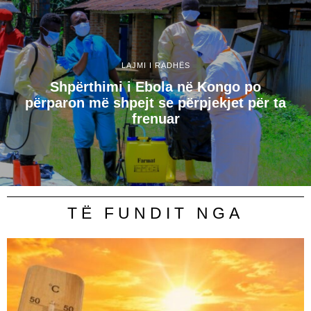
LAJMI I RADHËS
Shpërthimi i Ebola në Kongo po
përparon më shpejt se përpjekjet për ta
frenuar
TË FUNDIT NGA