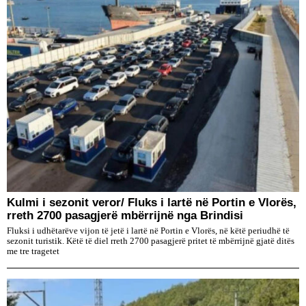
Kulmi i sezonit veror/ Fluks i lartë në Portin e Vlorës,
rreth 2700 pasagjerë mbërrijnë nga Brindisi
Fluksi i udhëtarëve vijon të jetë i lartë në Portin e Vlorës, në këtë periudhë të
sezonit turistik. Këtë të diel rreth 2700 pasagjerë pritet të mbërrijnë gjatë ditës
me tre tragetet