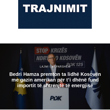
LAJMI I MËPARSHËM
Bedri Hamza premton ta lidhë Kosovën
me gazin amerikan për t’i dhënë fund
importit të shtrenjtë të energjisë