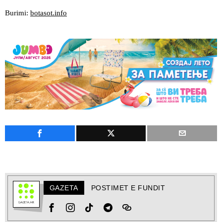
Burimi:
botasot.info
GAZETA
POSTIMET E FUNDIT