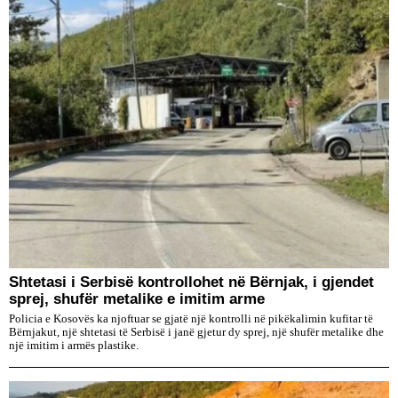
Shtetasi i Serbisë kontrollohet në Bërnjak, i gjendet
sprej, shufër metalike e imitim arme
Policia e Kosovës ka njoftuar se gjatë një kontrolli në pikëkalimin kufitar të
Bërnjakut, një shtetasi të Serbisë i janë gjetur dy sprej, një shufër metalike dhe
një imitim i armës plastike.