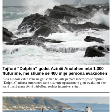
Tajfuni “Dolphin” godet Azinë/ Anulohen mbi 1,300
fluturime, më shumë se 400 mijë persona evakuohen
Kina Lindore është vënë në gatishmëri të lartë përpara mbërritjes së tajfunit
“Dolphin”, ndërsa autoritetet kanë nisur një operacion të gjerë evakuimi dhe
kanë marrë masa për të përballuar reshjet intensive, erërat