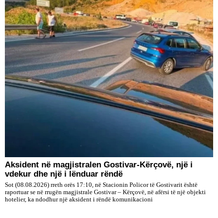
Aksident në magjistralen Gostivar-Kërçovë, një i
vdekur dhe një i lënduar rëndë
Sot (08.08.2026) rreth orës 17:10, në Stacionin Policor të Gostivarit është
raportuar se në rrugën magjistrale Gostivar – Kërçovë, në afërsi të një objekti
hotelier, ka ndodhur një aksident i rëndë komunikacioni