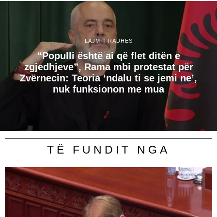
LAJMI I RADHËS
“Populli është ai që flet ditën e
zgjedhjeve”, Rama mbi protestat për
Zvërnecin: Teoria ‘ndalu ti se jemi ne’,
nuk funksionon me mua
TË FUNDIT NGA