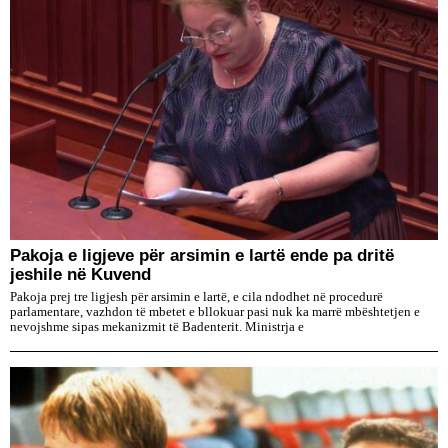
Pakoja e ligjeve për arsimin e lartë ende pa dritë
jeshile në Kuvend
Pakoja prej tre ligjesh për arsimin e lartë, e cila ndodhet në procedurë
parlamentare, vazhdon të mbetet e bllokuar pasi nuk ka marrë mbështetjen e
nevojshme sipas mekanizmit të Badenterit. Ministrja e