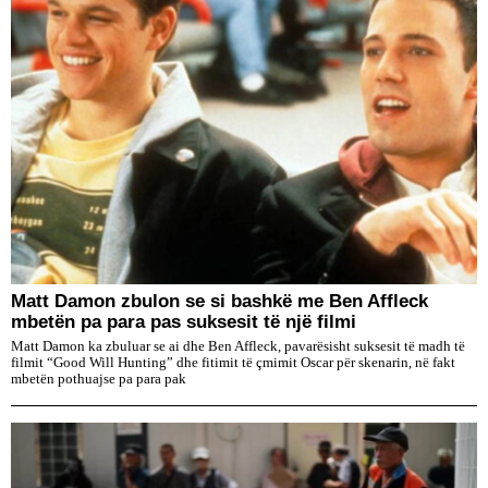
Matt Damon zbulon se si bashkë me Ben Affleck
mbetën pa para pas suksesit të një filmi
Matt Damon ka zbuluar se ai dhe Ben Affleck, pavarësisht suksesit të madh të
filmit “Good Will Hunting” dhe fitimit të çmimit Oscar për skenarin, në fakt
mbetën pothuajse pa para pak