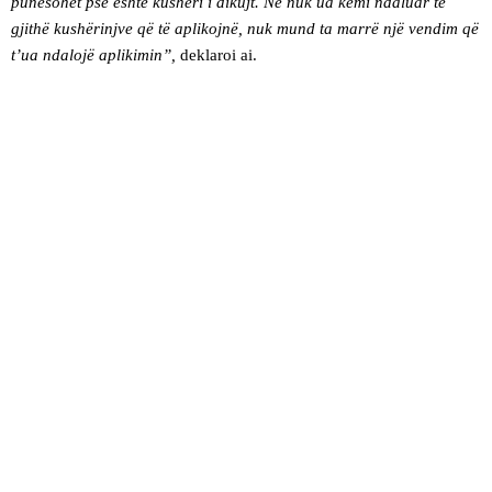
punësohet pse është kushëri i dikujt. Ne nuk ua kemi ndaluar të
gjithë kushërinjve që të aplikojnë, nuk mund ta marrë një vendim që
t’ua ndalojë aplikimin”,
deklaroi ai.