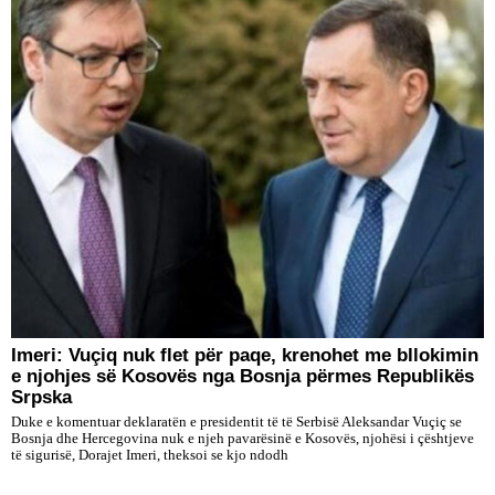
​Imeri: Vuçiq nuk flet për paqe, krenohet me bllokimin
e njohjes së Kosovës nga Bosnja përmes Republikës
Srpska
Duke e komentuar deklaratën e presidentit të të Serbisë Aleksandar Vuçiç se
Bosnja dhe Hercegovina nuk e njeh pavarësinë e Kosovës, njohësi i çështjeve
të sigurisë, Dorajet Imeri, theksoi se kjo ndodh