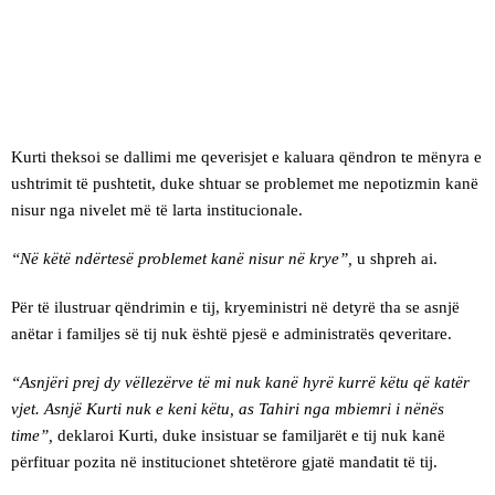
Kurti theksoi se dallimi me qeverisjet e kaluara qëndron te mënyra e
ushtrimit të pushtetit, duke shtuar se problemet me nepotizmin kanë
nisur nga nivelet më të larta institucionale.
“Në këtë ndërtesë problemet kanë nisur në krye”,
u shpreh ai.
Për të ilustruar qëndrimin e tij, kryeministri në detyrë tha se asnjë
anëtar i familjes së tij nuk është pjesë e administratës qeveritare.
“Asnjëri prej dy vëllezërve të mi nuk kanë hyrë kurrë këtu që katër
vjet. Asnjë Kurti nuk e keni këtu, as Tahiri nga mbiemri i nënës
time”,
deklaroi Kurti, duke insistuar se familjarët e tij nuk kanë
përfituar pozita në institucionet shtetërore gjatë mandatit të tij.