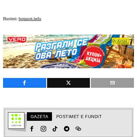
Burimi:
botasot.info
GAZETA
POSTIMET E FUNDIT