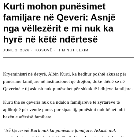
Kurti mohon punësimet
familjare në Qeveri: Asnjë
nga vëllezërit e mi nuk ka
hyrë në këtë ndërtesë
JUNE 2, 2026
KOSOVË
1 MINUT LEXIM
Kryeministri në detyrë, Albin Kurti, ka hedhur poshtë akuzat për
punësime familjare në institucionet që drejton, duke thënë se në
Qeverinë e tij askush nuk punësohet për shkak të lidhjeve familjare.
Kurti tha se qeveria nuk ua ndalon familjarëve të zyrtarëve të
aplikojnë për vende pune, por sipas tij, punësimi nuk bëhet mbi
bazën e afërsisë familjare.
“Në Qeverinë Kurti nuk ka punësime familjare. Askush nuk