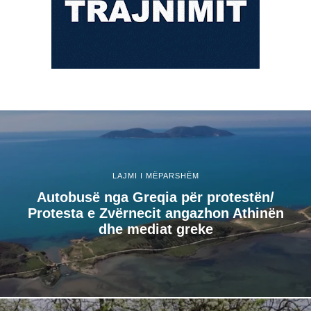
LAJMI I MËPARSHËM
Autobusë nga Greqia për protestën/
Protesta e Zvërnecit angazhon Athinën
dhe mediat greke