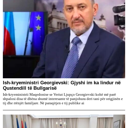
Ish-kryeministri Georgievski: Gjyshi im ka lindur në
Qustendill të Bullgarisë
Ish-kryeministrii Maqedonise se Veriut Ljupço Georgievski kohë më parë
shpalosi disa të dhëna shumë interesante të panjohura deri tani për origjinën e
tij dhe rrënjët familjare. Në paraqitjen e tij publike ai