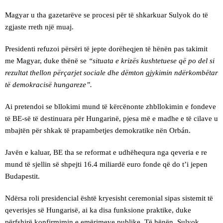
Magyar u tha gazetarëve se procesi për të shkarkuar Sulyok do të
zgjaste rreth një muaj.
Presidenti refuzoi përsëri të jepte dorëheqjen të hënën pas takimit
me Magyar, duke thënë se
“situata e krizës kushtetuese që po del si
rezultat thellon përçarjet sociale dhe dëmton gjykimin ndërkombëtar
të demokracisë hungareze”.
Ai pretendoi se bllokimi mund të kërcënonte zhbllokimin e fondeve
të BE-së të destinuara për Hungarinë, pjesa më e madhe e të cilave u
mbajtën për shkak të prapambetjes demokratike nën Orbán.
Javën e kaluar, BE tha se reformat e udhëhequra nga qeveria e re
mund të sjellin së shpejti 16.4 miliardë euro fonde që do t’i jepen
Budapestit.
Ndërsa roli presidencial është kryesisht ceremonial sipas sistemit të
qeverisjes së Hungarisë, ai ka disa funksione praktike, duke
përfshirë konfirmimin e emërimeve publike. Të hënën, Sulyok