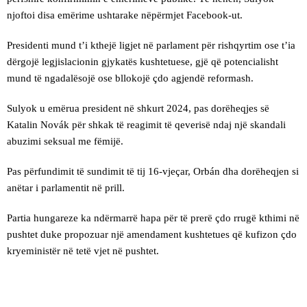
njoftoi disa emërime ushtarake nëpërmjet Facebook-ut.
Presidenti mund t’i kthejë ligjet në parlament për rishqyrtim ose t’ia
dërgojë legjislacionin gjykatës kushtetuese, gjë që potencialisht
mund të ngadalësojë ose bllokojë çdo agjendë reformash.
Sulyok u emërua president në shkurt 2024, pas dorëheqjes së
Katalin Novák për shkak të reagimit të qeverisë ndaj një skandali
abuzimi seksual me fëmijë.
Pas përfundimit të sundimit të tij 16-vjeçar, Orbán dha dorëheqjen si
anëtar i parlamentit në prill.
Partia hungareze ka ndërmarrë hapa për të prerë çdo rrugë kthimi në
pushtet duke propozuar një amendament kushtetues që kufizon çdo
kryeministër në tetë vjet në pushtet.