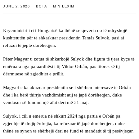
JUNE 2, 2026
BOTA
MIN LEXIM
Kryeministri i ri i Hungarisë ka thënë se qeveria do të ndryshojë
kushtetutën për të shkarkuar presidentin Tamás Sulyok, pasi ai
refuzoi të jepte dorëheqjen.
Péter Magyar u zotua të shkarkojë Sulyok dhe figura të tjera kyçe të
emëruara nga paraardhësi i tij Viktor Orbán, pas fitores së tij
dërrmuese në zgjedhjet e prillit.
Magyari e ka akuzuar presidentin se i shërben interesave të Orbán
dhe i ka bërë thirrje vazhdimisht atij të japë dorëheqjen, duke
vendosur së fundmi një afat deri më 31 maj.
Sulyok, i cili u emërua në shkurt 2024 nga partia e Orbán pa
zgjedhje të drejtpërdrejta, ka refuzuar të japë dorëheqjen, duke
thënë se synon të shërbejë deri në fund të mandatit të tij pesëvjeçar.