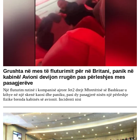
Grushta në mes të fluturimit për në Britani, panik në
kabinë/ Avioni devijon rrugën pas përleshjes mes
pasagjerëve
Një fluturim rutinë i kompanisë ajrore Jet2 drejt Mbretërisë së Bashkuar u
kthye në një skenë kaosi dhe paniku, pasi dy pasagjerë nisën një përleshje
fizike brenda kabinës së avionit. Incidenti nisi