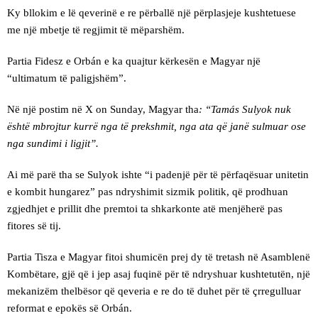
Ky bllokim e lë qeverinë e re përballë një përplasjeje kushtetuese
me një mbetje të regjimit të mëparshëm.
Partia Fidesz e Orbán e ka quajtur kërkesën e Magyar një
“ultimatum të paligjshëm”.
Në një postim në X on Sunday, Magyar tha
: “Tamás Sulyok nuk
është mbrojtur kurrë nga të prekshmit, nga ata që janë sulmuar ose
nga sundimi i ligjit”.
Ai më parë tha se Sulyok ishte “i padenjë për të përfaqësuar unitetin
e kombit hungarez” pas ndryshimit sizmik politik, që prodhuan
zgjedhjet e prillit dhe premtoi ta shkarkonte atë menjëherë pas
fitores së tij.
Partia Tisza e Magyar fitoi shumicën prej dy të tretash në Asamblenë
Kombëtare, gjë që i jep asaj fuqinë për të ndryshuar kushtetutën, një
mekanizëm thelbësor që qeveria e re do të duhet për të çrregulluar
reformat e epokës së Orbán.