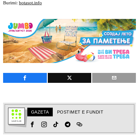
Burimi:
botasot.info
GAZETA
POSTIMET E FUNDIT