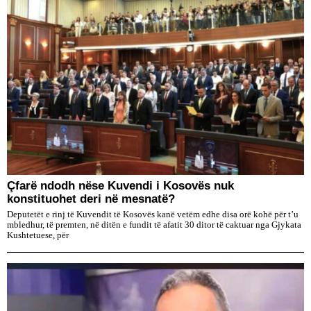
Çfarë ndodh nëse Kuvendi i Kosovës nuk
konstituohet deri në mesnatë?
Deputetët e rinj të Kuvendit të Kosovës kanë vetëm edhe disa orë kohë për t’u
mbledhur, të premten, në ditën e fundit të afatit 30 ditor të caktuar nga Gjykata
Kushtetuese, për