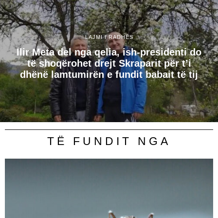
LAJMI I RADHËS
Ilir Meta del nga qelia, ish-presidenti do
të shoqërohet drejt Skraparit për t’i
dhënë lamtumirën e fundit babait të tij
TË FUNDIT NGA