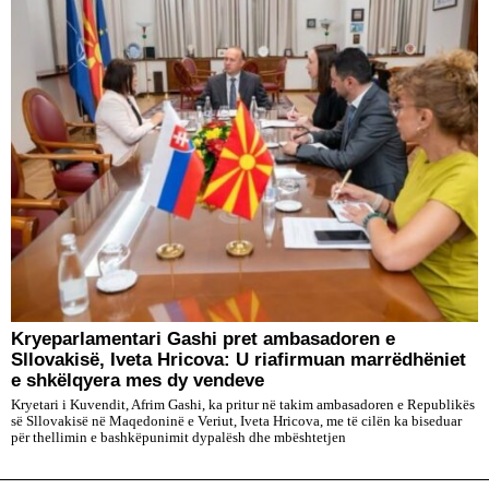
Kryeparlamentari Gashi pret ambasadoren e
Sllovakisë, Iveta Hricova: U riafirmuan marrëdhëniet
e shkëlqyera mes dy vendeve
Kryetari i Kuvendit, Afrim Gashi, ka pritur në takim ambasadoren e Republikës
së Sllovakisë në Maqedoninë e Veriut, Iveta Hricova, me të cilën ka biseduar
për thellimin e bashkëpunimit dypalësh dhe mbështetjen