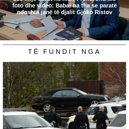
foto dhe video: Babai na tha se paratë
ndoshta janë të djalit Gjoko Ristov
TË FUNDIT NGA