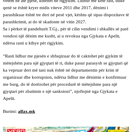
vetëm në atë pjesë, kthehet në rigjykim. Lidhur me këtë rast, duke
qenë se është kryer midis viteve 2011 dhe 2017, dënimi i
parashikuar është tre deri në pesë vjet, kështu që sipas dispozitave të
parashkrimit, ai do të skadonte në vitin 2027.
Sa i përket të pandehurit T.Gj., për të cilin vendimi i shkallës së parë
vendosi një dënim me kusht, ai u revokua nga Gjykata e Apelit,
ndërsa rasti u kthye për rigjykim.
“Rasti lidhur me pjesën e shfuqizuar do të caktohet për gjykim të
mëtejshëm para një gjyqtari të ri, duke pasur parasysh se gjyqtari që
ka vepruar deri më tani nuk është në departamentin për krim të
organizuar dhe korrupsion, ndërsa lidhur me dënimin e konfirmuar
me burg, do të dorëzohet për procedurë të mëtejshme para një
gjyqtari për zbatimin e një sanksioni”, njoftojnë nga Gjykata e
Apelit.
Burimi:
alfax.mk