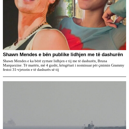
​Shawn Mendes e bën publike lidhjen me të dashurën
Shawn Mendes e ka bërë zyrtare lidhjen e tij me të dashurën, Bruna
Marquezine. Të martën, më 4 gusht, këngëtari i nominuar për çmimin Grammy
festoi 31-vjetorin e të dashurës së tij