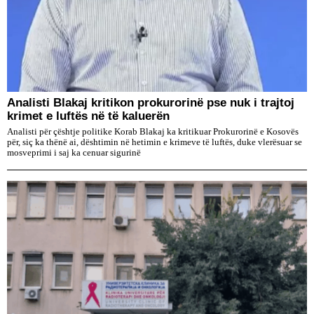
​Analisti Blakaj kritikon prokurorinë pse nuk i trajtoj
krimet e luftës në të kaluerën
Analisti për çështje politike Korab Blakaj ka kritikuar Prokurorinë e Kosovës
për, siç ka thënë ai, dështimin në hetimin e krimeve të luftës, duke vlerësuar se
mosveprimi i saj ka cenuar sigurinë