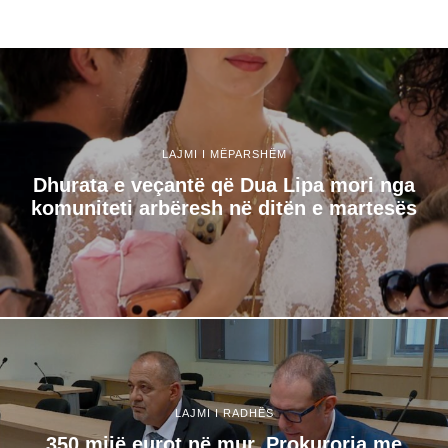
LAJMI I MËPARSHËM
Dhurata e veçantë që Dua Lipa mori nga
komuniteti arbëresh në ditën e martesës
LAJMI I RADHËS
350 mijë eurot në mur, Prokuroria me