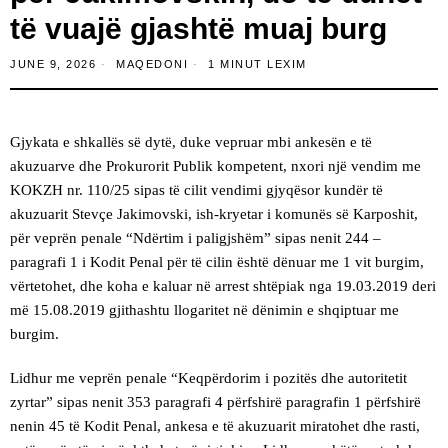
të vuajë gjashtë muaj burg
JUNE 9, 2026
MAQEDONI
1 MINUT LEXIM
Gjykata e shkallës së dytë, duke vepruar mbi ankesën e të
akuzuarve dhe Prokurorit Publik kompetent, nxori një vendim me
KOKZH nr. 110/25 sipas të cilit vendimi gjyqësor kundër të
akuzuarit Stevçe Jakimovski, ish-kryetar i komunës së Karposhit,
për veprën penale “Ndërtim i paligjshëm” sipas nenit 244 –
paragrafi 1 i Kodit Penal për të cilin është dënuar me 1 vit burgim,
vërtetohet, dhe koha e kaluar në arrest shtëpiak nga 19.03.2019 deri
më 15.08.2019 gjithashtu llogaritet në dënimin e shqiptuar me
burgim.
Lidhur me veprën penale “Keqpërdorim i pozitës dhe autoritetit
zyrtar” sipas nenit 353 paragrafi 4 përfshirë paragrafin 1 përfshirë
nenin 45 të Kodit Penal, ankesa e të akuzuarit miratohet dhe rasti,