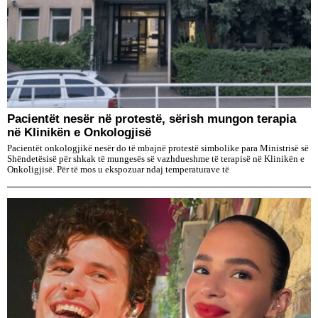
Pacientët nesër në protestë, sërish mungon terapia
në Klinikën e Onkologjisë
Pacientët onkologjikë nesër do të mbajnë protestë simbolike para Ministrisë së
Shëndetësisë për shkak të mungesës së vazhdueshme të terapisë në Klinikën e
Onkoligjisë. Për të mos u ekspozuar ndaj temperaturave të