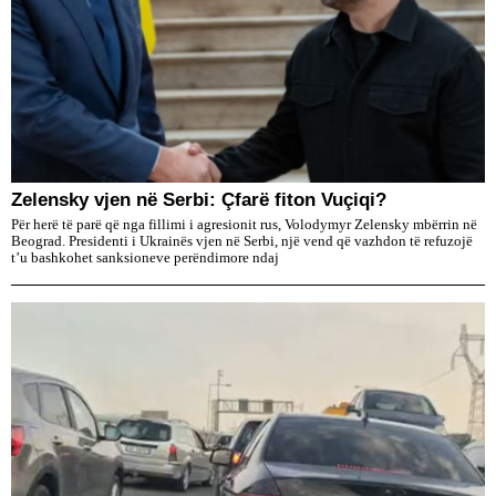
Zelensky vjen në Serbi: Çfarë fiton Vuçiqi?
Për herë të parë që nga fillimi i agresionit rus, Volodymyr Zelensky mbërrin në
Beograd. Presidenti i Ukrainës vjen në Serbi, një vend që vazhdon të refuzojë
t’u bashkohet sanksioneve perëndimore ndaj