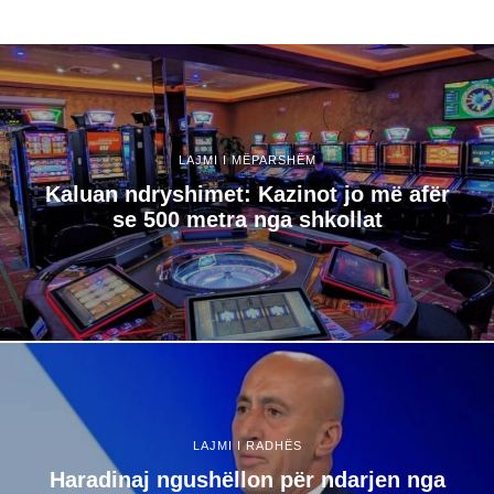
LAJMI I MËPARSHËM
Kaluan ndryshimet: Kazinot jo më afër
se 500 metra nga shkollat
LAJMI I RADHËS
Haradinaj ngushëllon për ndarjen nga