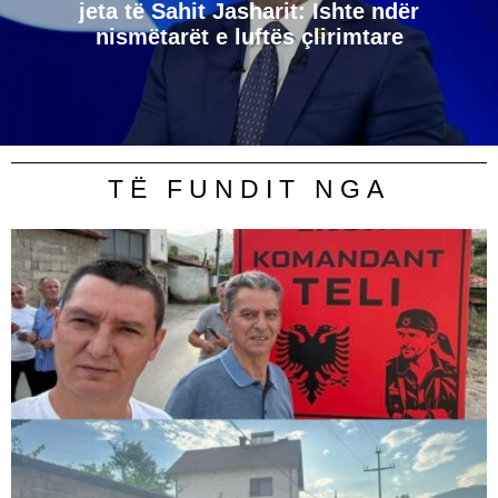
jeta të Sahit Jasharit: Ishte ndër
nismëtarët e luftës çlirimtare
TË FUNDIT NGA