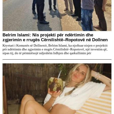
Belrim Islami: Nis projekti për ndërtimin dhe
zgjerimin e rrugës Cërnilishtë–Ropotovë në Dollnen
Kryetari i Komunës së Dollnenit, Belrim Islami, ka njoftuar nisjen e projektit
për ndërtimin dhe zgjerimin e rrugës Cërnilishtë–Ropotovë, një investim që,
sipas tij, do të përmirësojë ndjeshëm lidhjen dhe qarkullimin për