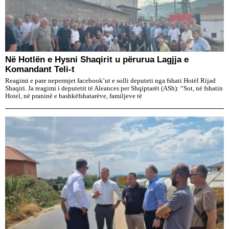
Në Hotlën e Hysni Shaqirit u përurua Lagjja e
Komandant Teli-t
Reagimi e pare nepermjet facebook’ut e solli deputeti nga fshati Hotël Rijad
Shaqiri. Ja reagimi i deputetit të Aleances per Shqiptarët (ASh): “Sot, në fshatin
Hotel, në praninë e bashkëfshatarëve, familjeve të