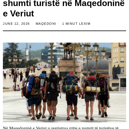
shumti turistë në Maqedoninë
e Veriut
JUNE 12, 2026
MAQEDONI
1 MINUT LEXIM
Në Maqedoninë e Veriut u regjistrua rritje e numrit të turistëve të