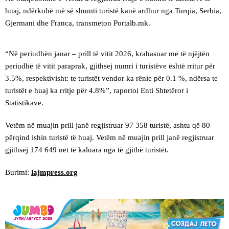
huaj, ndërkohë më së shumti turistë kanë ardhur nga Turqia, Serbia,
Gjermani dhe Franca, transmeton Portalb.mk.
“Në periudhën janar – prill të vitit 2026, krahasuar me të njëjtën
periudhë të vitit paraprak, gjithsej numri i turistëve është rritur për
3.5%, respektivisht: te turistët vendor ka rënie për 0.1 %, ndërsa te
turistët e huaj ka rritje për 4.8%”, raportoi Enti Shtetëror i
Statistikave.
Vetëm në muajin prill janë regjistruar 97 358 turistë, ashtu që 80
përqind ishin turistë të huaj. Vetëm në muajin prill janë regjistruar
gjithsej 174 649 net të kaluara nga të gjithë turistët.
Burimi:
lajmpress.org