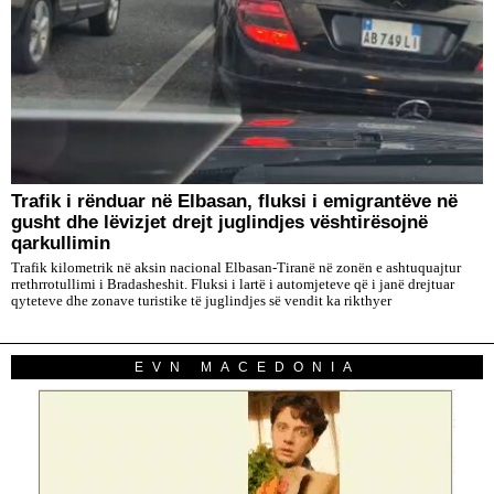
Trafik i rënduar në Elbasan, fluksi i emigrantëve në
gusht dhe lëvizjet drejt juglindjes vështirësojnë
qarkullimin
Trafik kilometrik në aksin nacional Elbasan-Tiranë në zonën e ashtuquajtur
rrethrrotullimi i Bradasheshit. Fluksi i lartë i automjeteve që i janë drejtuar
qyteteve dhe zonave turistike të juglindjes së vendit ka rikthyer
EVN MACEDONIA