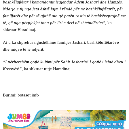
bashkëluftëtar i komandantit legjendar Adem Jashari dhe Hamzës.
Ndarja e tij nga jeta është lajm i rëndë për ne bashkëluftëtarët, për
familjarët dhe për të gjithë ata që patën rastin të bashkëveprojnë me
të, që nga përpjekjet tona për liri e deri në shtetndërtim”,
ka
shkruar Haradinaj.
Ai u ka shprehur ngushëllime familjes Jashari, bashkëluftëtarëve
dhe miqve të të ndjerit.
“I përhershëm qoftë kujtimi për Sahit Jasharin! I qoftë i lehtë dheu i
Kosovës!”,
ka shkruar tutje Haradinaj.
Burimi:
botasot.info