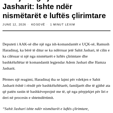
Jasharit: Ishte ndër
nismëtarët e luftës çlirimtare
JUNE 12, 2026
KOSOVË
1 MINUT LEXIM
Deputeti i AAK-së dhe një nga ish-komandantët e UÇK-së, Ramush
Haradinaj, ka bërë të ditur se ka ndërruar jetë Sahit Jashari, të cilin e
ka cilësuar si një nga nismëtarët e luftës çlirimtare dhe
bashkëluftëtar të komandantit legjendar Adem Jashari dhe Hamza
Jasharit.
Përmes një reagimi, Haradinaj tha se lajmi për vdekjen e Sahit
Jasharit është i rëndë për bashkëluftëtarët, familjarët dhe të gjithë ata
që patën rastin të bashkëveprojnë me të, që nga përpjekjet për liri e
deri në procesin e shtetndërtimit.
“Sahit Jashari ishte ndër nismëtarët e luftës çlirimtare,