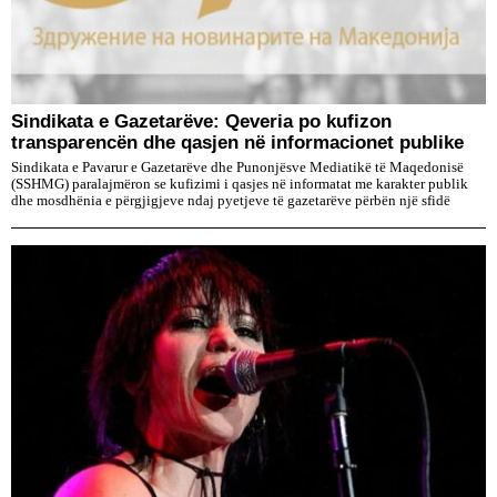
Sindikata e Gazetarëve: Qeveria po kufizon
transparencën dhe qasjen në informacionet publike
Sindikata e Pavarur e Gazetarëve dhe Punonjësve Mediatikë të Maqedonisë
(SSHMG) paralajmëron se kufizimi i qasjes në informatat me karakter publik
dhe mosdhënia e përgjigjeve ndaj pyetjeve të gazetarëve përbën një sfidë