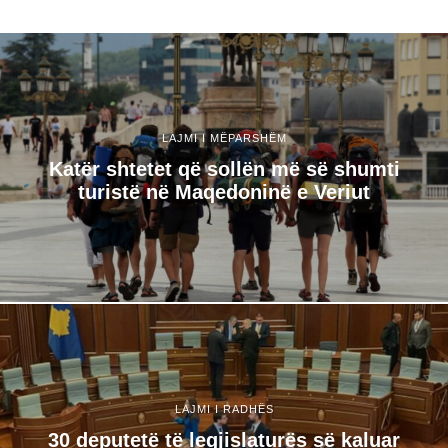
LAJMI I MËPARSHËM
Katër shtetet që sollën më së shumti
turistë në Maqedoninë e Veriut
LAJMI I RADHËS
30 deputetë të legjislaturës së kaluar