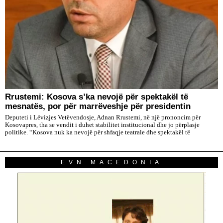
Rrustemi: Kosova s’ka nevojë për spektakël të
mesnatës, por për marrëveshje për presidentin
Deputeti i Lëvizjes Vetëvendosje, Adnan Rrustemi, në një prononcim për
Kosovapres, tha se vendit i duhet stabilitet institucional dhe jo përplasje
politike. “Kosova nuk ka nevojë për shfaqje teatrale dhe spektakël të
EVN MACEDONIA