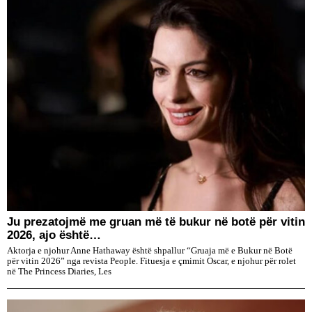
Ju prezatojmë me gruan më të bukur në botë për vitin
2026, ajo është…
Aktorja e njohur Anne Hathaway është shpallur “Gruaja më e Bukur në Botë
për vitin 2026” nga revista People. Fituesja e çmimit Oscar, e njohur për rolet
në The Princess Diaries, Les