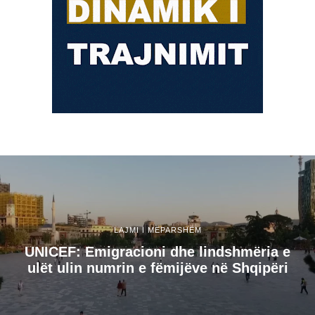
LAJMI I MËPARSHËM
UNICEF: Emigracioni dhe lindshmëria e
ulët ulin numrin e fëmijëve në Shqipëri