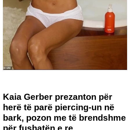
Kaia Gerber prezanton për
herë të parë piercing-un në
bark, pozon me të brendshme
për fushatën e re