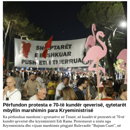
Përfundon protesta e 70-të kundër qeverisë, qytetarët
mbyllin marshimin para Kryeministrisë
Ka përfunduar marshimi i qytetarëve në Tiranë, në kuadër të protestës së 70-të
kundër qeverisë dhe kryeministrit Edi Rama. Protestuesit u nisën nga
Kryeministria dhe vijuan marshimin përgjatë Bulevardit “Bajram Curri”, në