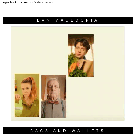
nga ky trup pritet t’i dorëzohet
EVN MACEDONIA
BAGS AND WALLETS