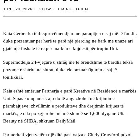
JUNE 20, 2026
GLOW
1 MINUT LEXIM
Kaia Gerber ka tërhequr vëmendjen me paraqitjen e saj më të fundit,
duke prezantuar për herë të parë një piercing në bark me unazë ari
gjatë një fushate të re për markën e kujdesit për trupin Uni.
Supermodelja 24-vjeçare u shfaq me të brendshme të bardha teksa
pozonte e shtrirë në shtrat, duke ekspozuar figurën e saj të
tonifikuar.
Kaia është emëruar Partnerja e parë Kreative në Rezidencë e markës
Uni. Sipas kompanisë, ajo do të angazhohet në krijimin e
përmbajtjeve, zhvillimin e produkteve dhe drejtimin krijues të
markës, e cila po zgjerohet në më shumë se 1,600 dyqane Ulta
Beauty në SHBA, shkruan DailyMail.
Partneriteti vjen vetëm një ditë pasi vajza e Cindy Crawford pozoi