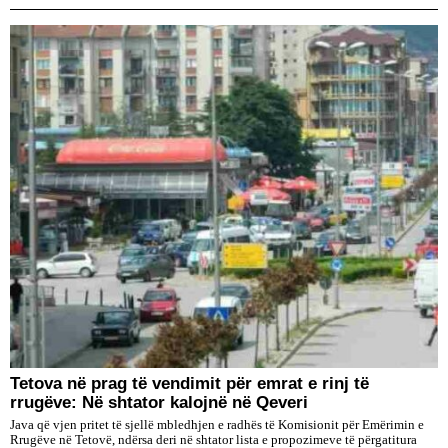
Tetova në prag të vendimit për emrat e rinj të
rrugëve: Në shtator kalojnë në Qeveri
Java që vjen pritet të sjellë mbledhjen e radhës të Komisionit për Emërimin e
Rrugëve në Tetovë, ndërsa deri në shtator lista e propozimeve të përgatitura