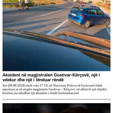
Aksident në magjistralen Gostivar-Kërçovë, një i
vdekur dhe një i lënduar rëndë
Sot (08.08.2026) rreth orës 17:10, në Stacionin Policor të Gostivarit është
raportuar se në rrugën magjistrale Gostivar – Kërçovë, në afërsi të një objekti
hotelier, ka ndodhur një aksident i rëndë komunikacioni