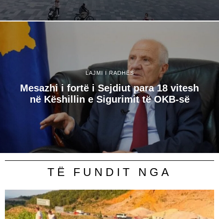
LAJMI I RADHËS
​Mesazhi i fortë i Sejdiut para 18 vitesh
në Këshillin e Sigurimit të OKB-së
TË FUNDIT NGA