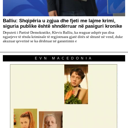
Balliu: Shqipëria u zgjua dhe fjeti me lajme krimi,
siguria publike është shndërruar në pasiguri kronike
Deputeti i Partisë Demokratike, Klevis Balliu, ka reaguar ashpër pas disa
ngjarjeve të rënda kriminale të regjistruara gjatë ditës së shtunë në vend, duke
akuzuar qeverinë se ka dështuar në garantimin e
EVN MACEDONIA