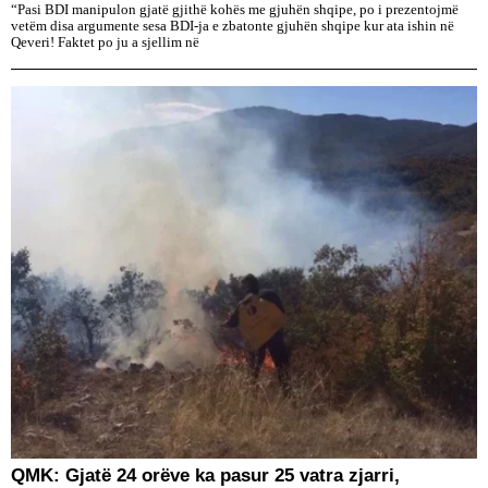
“Pasi BDI manipulon gjatë gjithë kohës me gjuhën shqipe, po i prezentojmë
vetëm disa argumente sesa BDI-ja e zbatonte gjuhën shqipe kur ata ishin në
Qeveri! Faktet po ju a sjellim në
QMK: Gjatë 24 orëve ka pasur 25 vatra zjarri,