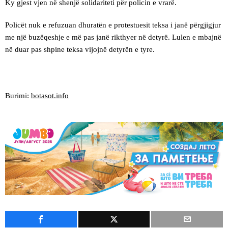
Ky gjest vjen në shenjë solidariteti për policin e vrarë.
Policët nuk e refuzuan dhuratën e protestuesit teksa i janë përgjigjur
me një buzëqeshje e më pas janë rikthyer në detyrë. Lulen e mbajnë
në duar pas shpine teksa vijojnë detyrën e tyre.
Burimi:
botasot.info