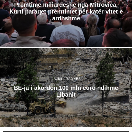
Premtime miliardëshe nga Mitrovica,
Kurti paraqet premtimet për katër vitet e
ardhshme
LAJMI I RADHËS
BE-ja i akordon 100 mln euro ndihmë
Libanit