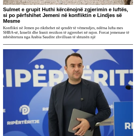
Sulmet e grupit Huthi kërcënojnë zgjerimin e luftës,
si po përfshihet Jemeni në konfliktin e Lindjes së
Mesme
Konflikti në Jemen po rikthehet në qendër të vëmendjes, ndërsa lufta mes
SHBA-së, Izraelit dhe Iranit rrezikon të zgjerohet në rajon. Forcat jemenase të
mbështetura nga Arabia Saudite zhvilluan të shtunën një