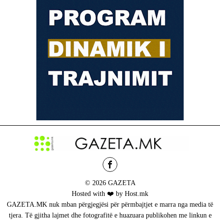
© 2026 GAZETA
Hosted with ❤️ by Host.mk
GAZETA.MK nuk mban përgjegjësi për përmbajtjet e marra nga media të
tjera. Të gjitha lajmet dhe fotografitë e huazuara publikohen me linkun e