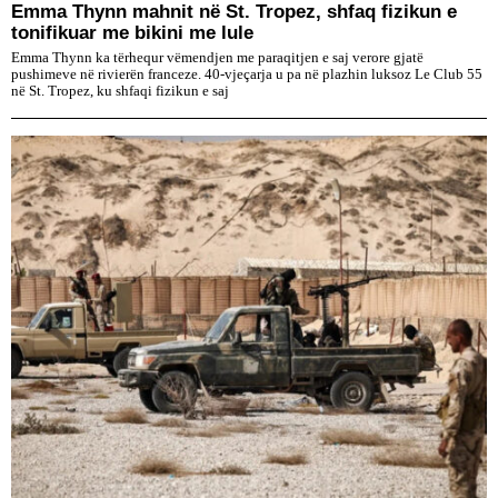
Emma Thynn mahnit në St. Tropez, shfaq fizikun e
tonifikuar me bikini me lule
Emma Thynn ka tërhequr vëmendjen me paraqitjen e saj verore gjatë
pushimeve në rivierën franceze. 40-vjeçarja u pa në plazhin luksoz Le Club 55
në St. Tropez, ku shfaqi fizikun e saj