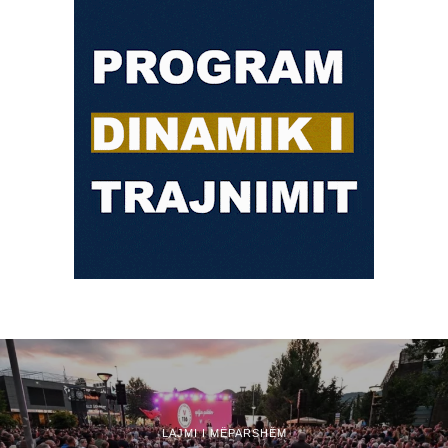
LAJMI I MËPARSHËM