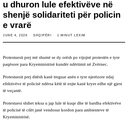
u dhuron lule efektivëve në
shenjë solidariteti për policin
e vrarë
JUNE 4, 2026
SHQIPËRI
1 MINUT LEXIM
Protestuesit prej më shumë se dy orësh po vijojnë protestën e tyre
paqësore para Kryeministrisë kundër ndërtimit në Zvërnec.
Protestuesit prej ditësh kanë treguar anën e tyre njerëzore ndaj
efektivëve të policisë ndërsa këtë të enjte kanë kryer edhe një gjest
të veçantë.
Protestuesi shihet teksa u jap lule të kuqe dhe të bardha efektivëve
të policisë të cilët janë vendosur kordon para ambienteve të
Kryeministrisë.