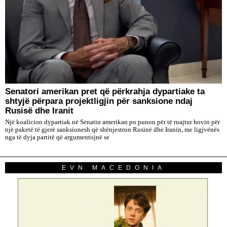
Senatori amerikan pret që përkrahja dypartiake ta
shtyjë përpara projektligjin për sanksione ndaj
Rusisë dhe Iranit
Një koalicion dypartiak në Senatin amerikan po punon për të ruajtur hovin për
një paketë të gjerë sanksionesh që shënjestron Rusinë dhe Iranin, me ligjvënës
nga të dyja partitë që argumentojnë se
EVN MACEDONIA