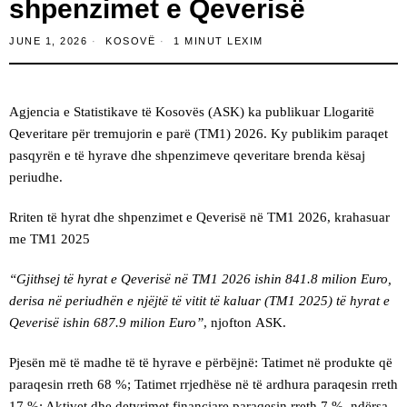
shpenzimet e Qeverisë
JUNE 1, 2026
KOSOVË
1 MINUT LEXIM
Agjencia e Statistikave të Kosovës (ASK) ka publikuar Llogaritë
Qeveritare për tremujorin e parë (TM1) 2026. Ky publikim paraqet
pasqyrën e të hyrave dhe shpenzimeve qeveritare brenda kësaj
periudhe.
Rriten të hyrat dhe shpenzimet e Qeverisë në TM1 2026, krahasuar
me TM1 2025
“Gjithsej të hyrat e Qeverisë në TM1 2026 ishin 841.8 milion Euro,
derisa në periudhën e njëjtë të vitit të kaluar (TM1 2025) të hyrat e
Qeverisë ishin 687.9 milion Euro”
, njofton ASK.
Pjesën më të madhe të të hyrave e përbëjnë: Tatimet në produkte që
paraqesin rreth 68 %; Tatimet rrjedhëse në të ardhura paraqesin rreth
17 %; Aktivet dhe detyrimet financiare paraqesin rreth 7 %, ndërsa