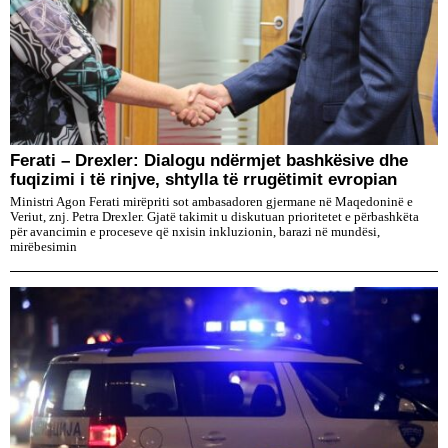
Ferati – Drexler: Dialogu ndërmjet bashkësive dhe
fuqizimi i të rinjve, shtylla të rrugëtimit evropian
Ministri Agon Ferati mirëpriti sot ambasadoren gjermane në Maqedoninë e
Veriut, znj. Petra Drexler. Gjatë takimit u diskutuan prioritetet e përbashkëta
për avancimin e proceseve që nxisin inkluzionin, barazi në mundësi,
mirëbesimin