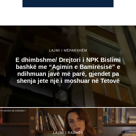
LAJMI I MËPARSHËM
E dhimbshme/ Drejtori i NPK Bislimi
bashkë me “Agimin e Bamirësisë” e
ndihmuan javë më parë, gjendet pa
shenja jete një i moshuar në Tetovë
LAJMI I RADHËS