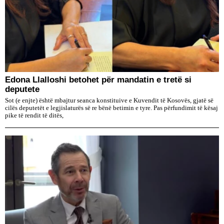
Edona Llalloshi betohet për mandatin e tretë si
deputete
Sot (e enjte) është mbajtur seanca konstituive e Kuvendit të Kosovës, gjatë së
cilës deputetët e legjislaturës së re bënë betimin e tyre. Pas përfundimit të kësaj
pike të rendit të ditës,