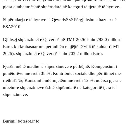
pjesa e mbetur është shpërndarë në kategori të tjera të të hyrave.
Shpërndarja e të hyrave të Qeverisë së Përgjithshme bazuar në
ESA2010
Gjithsej shpenzimet e Qeverisë në TM1 2026 ishin 792.0 milion
Euro, ku krahasuar me periudhën e njëjtë të vitit të kaluar (TM1
2025), shpenzimet e Qeverisë ishin 703.2 milion Euro.
Pjesën më të madhe të shpenzimeve e përbëjnë: Kompensimi i
punëtorëve me rreth 38 %; Kontributet sociale dhe përfitimet me
rreth 31 %; Konsumi i ndërmjetëm me rreth 12 %; ndërsa pjesa e
mbetur e shpenzimeve është shpërndarë në kategori të tjera të
shpenzimeve.
Burimi:
botasot.info