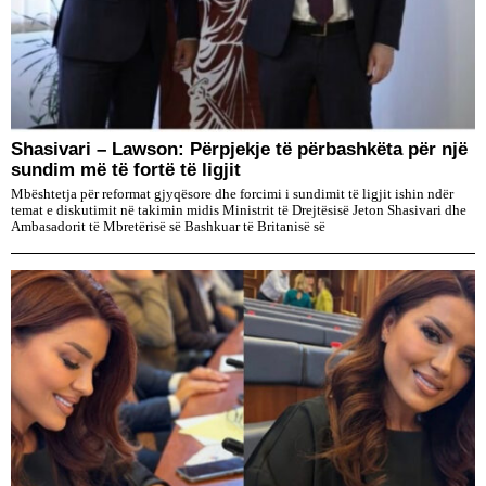
Shasivari – Lawson: Përpjekje të përbashkëta për një
sundim më të fortë të ligjit
Mbështetja për reformat gjyqësore dhe forcimi i sundimit të ligjit ishin ndër
temat e diskutimit në takimin midis Ministrit të Drejtësisë Jeton Shasivari dhe
Ambasadorit të Mbretërisë së Bashkuar të Britanisë së