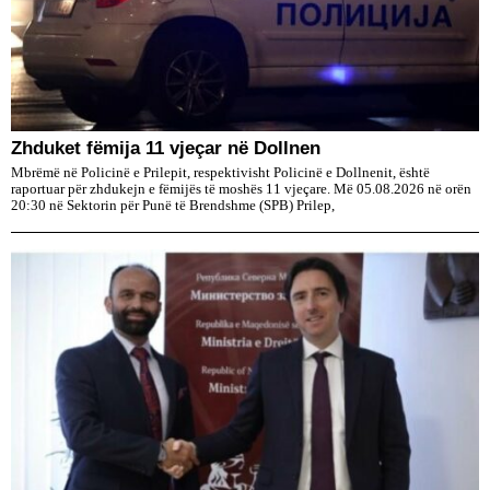
Zhduket fëmija 11 vjeçar në Dollnen
Mbrëmë në Policinë e Prilepit, respektivisht Policinë e Dollnenit, është
raportuar për zhdukejn e fëmijës të moshës 11 vjeçare. Më 05.08.2026 në orën
20:30 në Sektorin për Punë të Brendshme (SPB) Prilep,