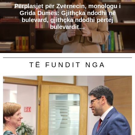
Përplasjet për Zvërnecin, monologu i
Grida Dumës: Gjithçka ndodhi në
bulevard, gjithçka ndodhi përtej
bulevardit…
TË FUNDIT NGA