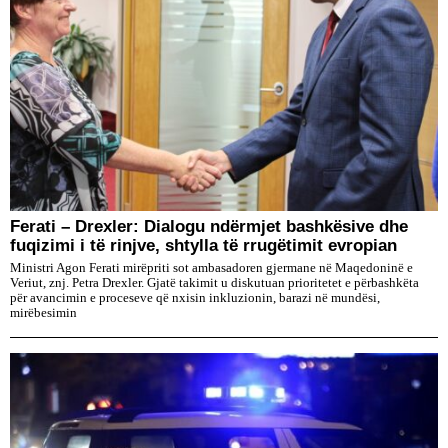
Ferati – Drexler: Dialogu ndërmjet bashkësive dhe
fuqizimi i të rinjve, shtylla të rrugëtimit evropian
Ministri Agon Ferati mirëpriti sot ambasadoren gjermane në Maqedoninë e
Veriut, znj. Petra Drexler. Gjatë takimit u diskutuan prioritetet e përbashkëta
për avancimin e proceseve që nxisin inkluzionin, barazi në mundësi,
mirëbesimin