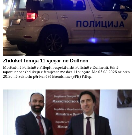
Zhduket fëmija 11 vjeçar në Dollnen
Mbrëmë në Policinë e Prilepit, respektivisht Policinë e Dollnenit, është
raportuar për zhdukejn e fëmijës të moshës 11 vjeçare. Më 05.08.2026 në orën
20:30 në Sektorin për Punë të Brendshme (SPB) Prilep,