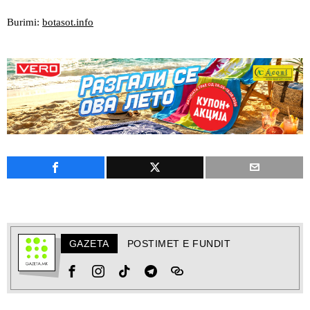
Burimi:
botasot.info
GAZETA
POSTIMET E FUNDIT