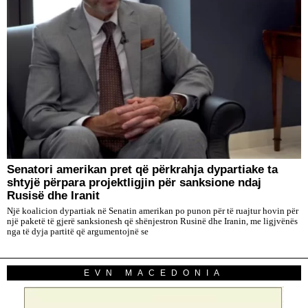
Senatori amerikan pret që përkrahja dypartiake ta
shtyjë përpara projektligjin për sanksione ndaj
Rusisë dhe Iranit
Një koalicion dypartiak në Senatin amerikan po punon për të ruajtur hovin për
një paketë të gjerë sanksionesh që shënjestron Rusinë dhe Iranin, me ligjvënës
nga të dyja partitë që argumentojnë se
EVN MACEDONIA