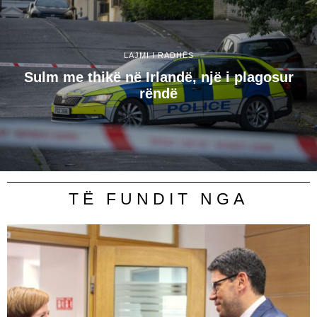
LAJMI I RADHËS
Sulm me thikë në Irlandë, një i plagosur
rëndë
TË FUNDIT NGA