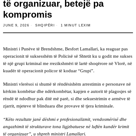
të organizuar, betejë pa
kompromis
JUNE 9, 2026
SHQIPËRI
1 MINUT LEXIM
Ministri i Punëve të Brendshme, Besfort Lamallari, ka reaguar pas
operacionit të suksesshëm të Policisë së Shtetit ku u godit me sukses
të një grupi kriminal me rrezikshmëri të lartë shoqërore në Vlorë, në
kuadër të operacionit policor të koduar “Grupi”.
Ministri vlerësoi si shumë të rëndësishëm arrestimin e personave në
kërkim kombëtar dhe ndërkombëtar, kapjen e autorit të plagosjes së
rëndë të ndodhur pak ditë më parë, si dhe sekuestrimin e armëve të
zjarrit, mjeteve të blinduara dhe provave të tjera kriminale.
“Këto rezultate janë dëshmi e profesionalizmit, vendosmërisë dhe
angazhimit të strukturave tona ligjzbatuese në luftën kundër krimit
të organizuar”, u shpreh ministri Lamallari.