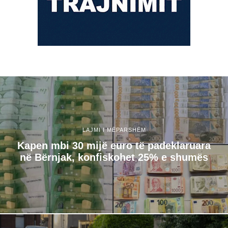
LAJMI I MËPARSHËM
Kapen mbi 30 mijë euro të padeklaruara
në Bërnjak, konfiskohet 25% e shumës