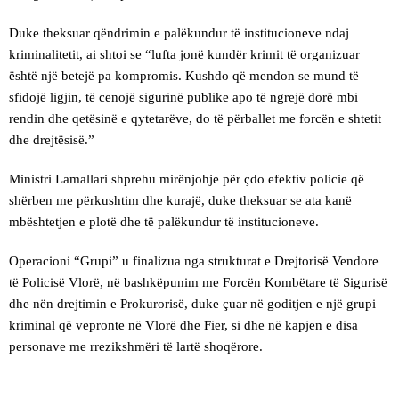
Duke theksuar qëndrimin e palëkundur të institucioneve ndaj
kriminalitetit, ai shtoi se “lufta jonë kundër krimit të organizuar
është një betejë pa kompromis. Kushdo që mendon se mund të
sfidojë ligjin, të cenojë sigurinë publike apo të ngrejë dorë mbi
rendin dhe qetësinë e qytetarëve, do të përballet me forcën e shtetit
dhe drejtësisë.”
Ministri Lamallari shprehu mirënjohje për çdo efektiv policie që
shërben me përkushtim dhe kurajë, duke theksuar se ata kanë
mbështetjen e plotë dhe të palëkundur të institucioneve.
Operacioni “Grupi” u finalizua nga strukturat e Drejtorisë Vendore
të Policisë Vlorë, në bashkëpunim me Forcën Kombëtare të Sigurisë
dhe nën drejtimin e Prokurorisë, duke çuar në goditjen e një grupi
kriminal që vepronte në Vlorë dhe Fier, si dhe në kapjen e disa
personave me rrezikshmëri të lartë shoqërore.