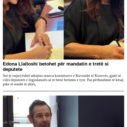
Edona Llalloshi betohet për mandatin e tretë si
deputete
Sot (e enjte) është mbajtur seanca konstituive e Kuvendit të Kosovës, gjatë së
cilës deputetët e legjislaturës së re bënë betimin e tyre. Pas përfundimit të kësaj
pike të rendit të ditës,