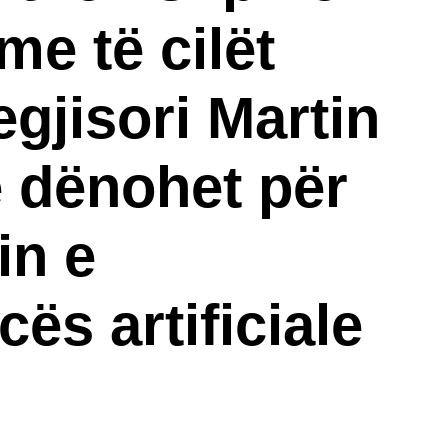
me të cilët
egjisori Martin
 dënohet për
in e
cës artificiale