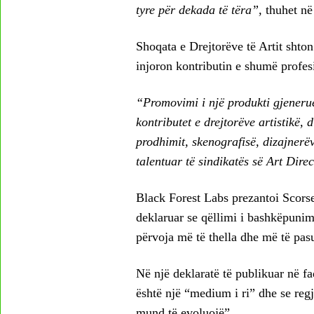
tyre për dekada të tëra”,
thuhet në
Shoqata e Drejtorëve të Artit shto
injoron kontributin e shumë profesi
“Promovimi i një produkti gjenerue
kontributet e drejtorëve artistikë, 
prodhimit, skenografisë, dizajnerëv
talentuar të sindikatës së Art Dir
Black Forest Labs prezantoi Scorses
deklaruar se qëllimi i bashkëpunimit 
përvoja më të thella dhe më të pas
Në një deklaratë të publikuar në fa
është një “medium i ri” dhe se regj
mund të evoluojë”.