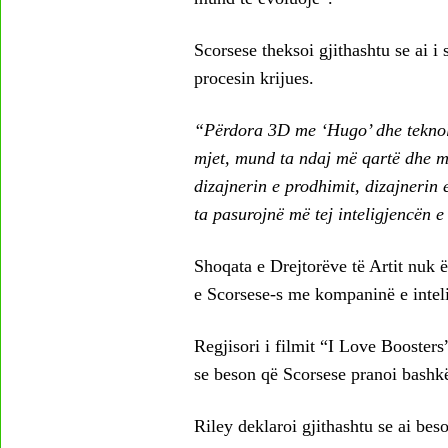
Scorsese theksoi gjithashtu se ai i 
procesin krijues.
“Përdora 3D me ‘Hugo’ dhe teknolog
mjet, mund ta ndaj më qartë dhe me 
dizajnerin e prodhimit, dizajnerin 
ta pasurojnë më tej inteligjencën e
Shoqata e Drejtorëve të Artit nuk 
e Scorsese-s me kompaninë e intelig
Regjisori i filmit “I Love Boosters
se beson që Scorsese pranoi bashk
Riley deklaroi gjithashtu se ai be