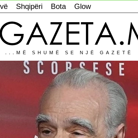
vë
Shqipëri
Bota
Glow
...MË SHUMË SE NJË GAZETË