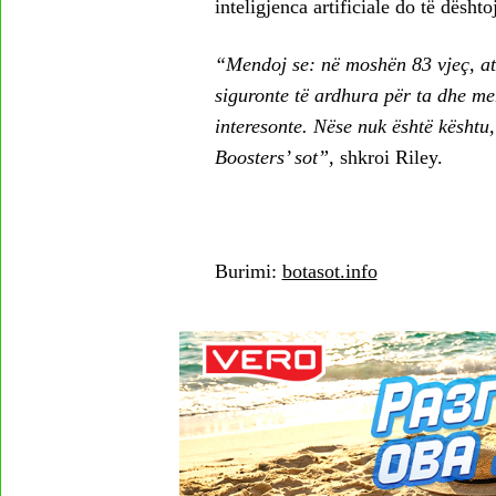
inteligjenca artificiale do të dështoj
“Mendoj se: në moshën 83 vjeç, ata 
siguronte të ardhura për ta dhe men
interesonte. Nëse nuk është kështu
Boosters’ sot”,
shkroi Riley.
Burimi:
botasot.info