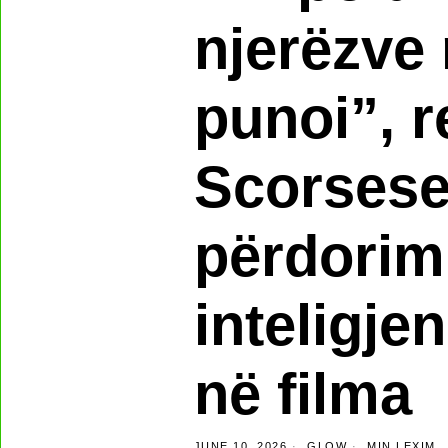
njerëzve 
punoi”, r
Scorsese
përdorim
inteligjen
në filma
JUNE 10, 2026
GLOW
MIN LEXIM