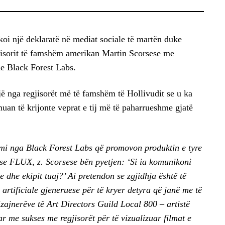
koi një deklaratë në mediat sociale të martën duke
egjisorit të famshëm amerikan Martin Scorsese me
le Black Forest Labs.
jë nga regjisorët më të famshëm të Hollivudit se u ka
uan të krijonte veprat e tij më të paharrueshme gjatë
dmi nga Black Forest Labs që promovon produktin e tyre
uese FLUX, z. Scorsese bën pyetjen: ‘Si ia komunikoni
e dhe ekipit tuaj?’ Ai pretendon se zgjidhja është të
 artificiale gjeneruese për të kryer detyra që janë me të
dizajnerëve të Art Directors Guild Local 800 – artistë
 me sukses me regjisorët për të vizualizuar filmat e