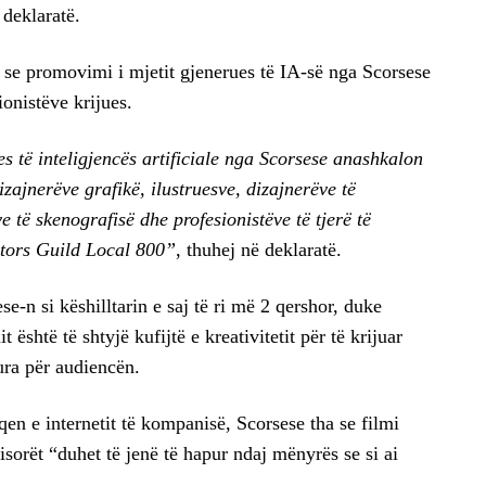
 deklaratë.
n se promovimi i mjetit gjenerues të IA-së nga Scorsese
onistëve krijues.
s të inteligjencës artificiale nga Scorsese anashkalon
dizajnerëve grafikë, ilustruesve, dizajnerëve të
e të skenografisë dhe profesionistëve të tjerë të
ectors Guild Local 800”
, thuhej në deklaratë.
e-n si këshilltarin e saj të ri më 2 qershor, duke
është të shtyjë kufijtë e kreativitetit për të krijuar
ura për audiencën.
qen e internetit të kompanisë, Scorsese tha se filmi
isorët “duhet të jenë të hapur ndaj mënyrës se si ai