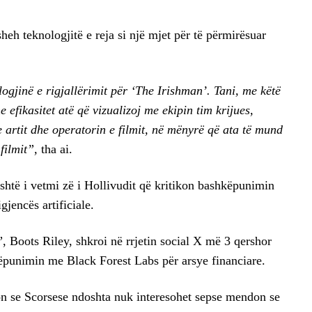
sheh teknologjitë e reja si një mjet për të përmirësuar
jinë e rigjallërimit për ‘The Irishman’. Tani, me këtë
efikasitet atë që vizualizoj me ekipin tim krijues,
e artit dhe operatorin e filmit, në mënyrë që ata të mund
 filmit”,
tha ai.
është i vetmi zë i Hollivudit që kritikon bashkëpunimin
jencës artificiale.
”, Boots Riley, shkroi në rrjetin social X më 3 qershor
ëpunimin me Black Forest Labs për arsye financiare.
son se Scorsese ndoshta nuk interesohet sepse mendon se