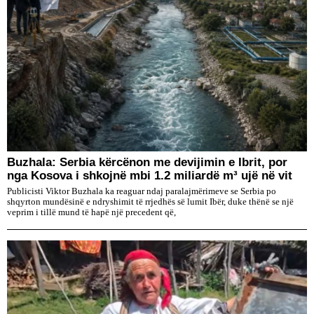
Buzhala: Serbia kërcënon me devijimin e Ibrit, por
nga Kosova i shkojnë mbi 1.2 miliardë m³ ujë në vit
Publicisti Viktor Buzhala ka reaguar ndaj paralajmërimeve se Serbia po
shqyrton mundësinë e ndryshimit të rrjedhës së lumit Ibër, duke thënë se një
veprim i tillë mund të hapë një precedent që,