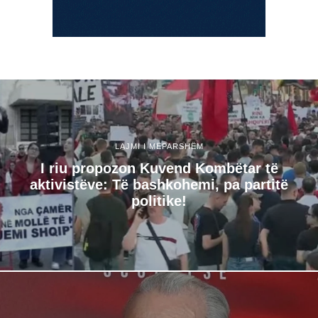
LAJMI I MËPARSHËM
I riu propozon Kuvend Kombëtar të
aktivistëve: Të bashkohemi, pa partitë
politike!