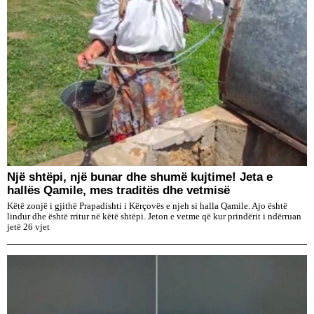
Një shtëpi, një bunar dhe shumë kujtime! Jeta e
hallës Qamile, mes traditës dhe vetmisë
Këtë zonjë i gjithë Prapadishti i Kërçovës e njeh si halla Qamile. Ajo është
lindur dhe është rritur në këtë shtëpi. Jeton e vetme që kur prindërit i ndërruan
jetë 26 vjet