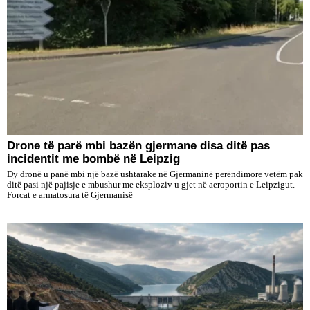
Drone të parë mbi bazën gjermane disa ditë pas
incidentit me bombë në Leipzig
Dy dronë u panë mbi një bazë ushtarake në Gjermaninë perëndimore vetëm pak
ditë pasi një pajisje e mbushur me eksploziv u gjet në aeroportin e Leipzigut.
Forcat e armatosura të Gjermanisë