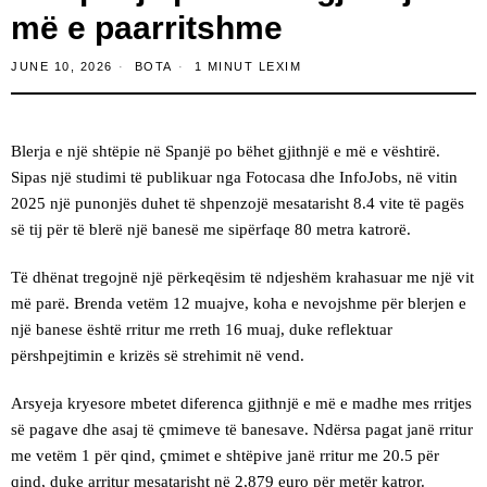
më e paarritshme
JUNE 10, 2026
BOTA
1 MINUT LEXIM
Blerja e një shtëpie në Spanjë po bëhet gjithnjë e më e vështirë.
Sipas një studimi të publikuar nga Fotocasa dhe InfoJobs, në vitin
2025 një punonjës duhet të shpenzojë mesatarisht 8.4 vite të pagës
së tij për të blerë një banesë me sipërfaqe 80 metra katrorë.
Të dhënat tregojnë një përkeqësim të ndjeshëm krahasuar me një vit
më parë. Brenda vetëm 12 muajve, koha e nevojshme për blerjen e
një banese është rritur me rreth 16 muaj, duke reflektuar
përshpejtimin e krizës së strehimit në vend.
Arsyeja kryesore mbetet diferenca gjithnjë e më e madhe mes rritjes
së pagave dhe asaj të çmimeve të banesave. Ndërsa pagat janë rritur
me vetëm 1 për qind, çmimet e shtëpive janë rritur me 20.5 për
qind, duke arritur mesatarisht në 2,879 euro për metër katror.