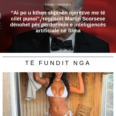
LAJMI I RADHËS
“Ai po u kthen shpinën njerëzve me të
cilët punoi”, regjisori Martin Scorsese
dënohet për përdorimin e inteligjencës
artificiale në filma
TË FUNDIT NGA