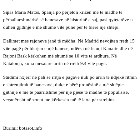
Sipas Maria Matos, Spanja po përjeton krizën më të madhe të
përballueshmërisë së banesave në historinë e saj, pasi qytetarëve u
duhen gjithnjë e më shumë vite pune për të blerë një shtëpi.
Dallimet mes rajoneve janë të mëdha. Në Madrid nevojiten rreth 15
vite pagë për blerjen e një banese, ndërsa në Ishujt Kanarie dhe në
Rajoni Bask kërkohen më shumë se 10 vite të ardhura. Në
Katalonja, koha mesatare arrin në rreth 9.4 vite pagë.
Studimi nxjerr në pah se rritja e pagave nuk po arrin të ndjekë ritmin
e shtrenjtimit të banesave, duke e bërë pronësinë e një shtëpie
gjithnjë e më të paarritshme për një pjesë të madhe të popullsisë,
veçanërisht në zonat me kërkesën më të lartë për strehim.
Burimi:
botasot.info