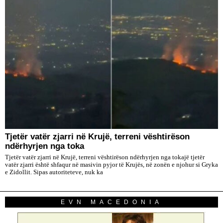
​Tjetër vatër zjarri në Krujë, terreni vështirëson
ndërhyrjen nga toka
Tjetër vatër zjarri në Krujë, terreni vështirëson ndërhyrjen nga tokajë tjetër
vatër zjarri është shfaqur në masivin pyjor të Krujës, në zonën e njohur si Gryka
e Zidollit. Sipas autoriteteve, nuk ka
EVN MACEDONIA