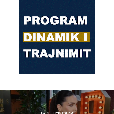
LAJMI I MËPARSHËM