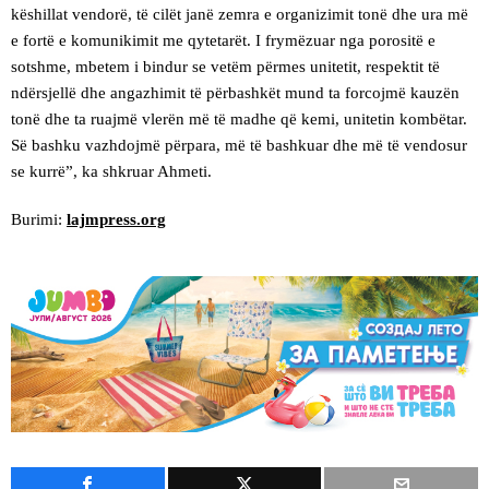
këshillat vendorë, të cilët janë zemra e organizimit tonë dhe ura më
e fortë e komunikimit me qytetarët. I frymëzuar nga porositë e
sotshme, mbetem i bindur se vetëm përmes unitetit, respektit të
ndërsjellë dhe angazhimit të përbashkët mund ta forcojmë kauzën
tonë dhe ta ruajmë vlerën më të madhe që kemi, unitetin kombëtar.
Së bashku vazhdojmë përpara, më të bashkuar dhe më të vendosur
se kurrë”, ka shkruar Ahmeti.
Burimi:
lajmpress.org