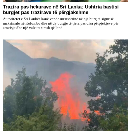
Trazira pas hekurave në Sri Lanka: Ushtria bastisi
burgjet pas trazirave të përgjakshme
Autoritetet e Sri Lankës kanë vendosur ushtrinë në një burg të sigurisë
maksimale në Kolombo dhe në dy burgje të tjera pas disa përpjekjeve për
arratisje dhe një vale trazirash që lanë