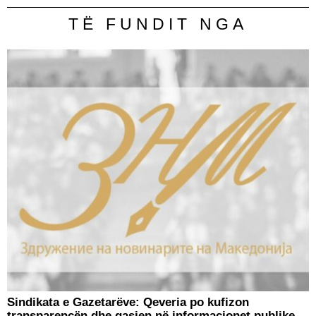
TË FUNDIT NGA
Sindikata e Gazetarëve: Qeveria po kufizon
transparencën dhe qasjen në informacionet publike