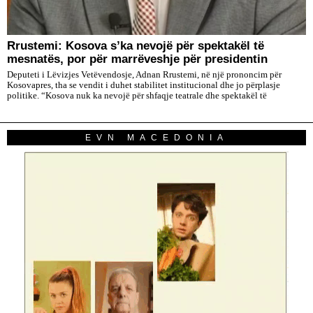
Rrustemi: Kosova s’ka nevojë për spektakël të
mesnatës, por për marrëveshje për presidentin
Deputeti i Lëvizjes Vetëvendosje, Adnan Rrustemi, në një prononcim për
Kosovapres, tha se vendit i duhet stabilitet institucional dhe jo përplasje
politike. “Kosova nuk ka nevojë për shfaqje teatrale dhe spektakël të
EVN MACEDONIA