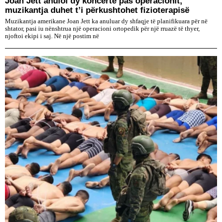
Joan Jett anuloi dy koncerte pas operacionit,
muzikantja duhet t’i përkushtohet fizioterapisë
Muzikantja amerikane Joan Jett ka anuluar dy shfaqje të planifikuara për në
shtator, pasi iu nënshtrua një operacioni ortopedik për një rruazë të thyer,
njoftoi ekipi i saj. Në një postim në