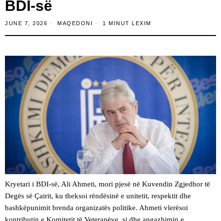
BDI-së
JUNE 7, 2026
MAQEDONI
1 MINUT LEXIM
Kryetari i BDI-së, Ali Ahmeti, mori pjesë në Kuvendin Zgjedhor të
Degës së Çairit, ku theksoi rëndësinë e unitetit, respektit dhe
bashkëpunimit brenda organizatës politike. Ahmeti vlerësoi
kontributin e Komitetit të Veteranëve, si dhe angazhimin e