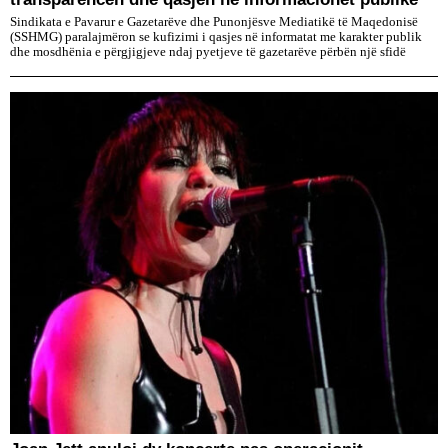
Sindikata e Pavarur e Gazetarëve dhe Punonjësve Mediatikë të Maqedonisë
(SSHMG) paralajmëron se kufizimi i qasjes në informatat me karakter publik
dhe mosdhënia e përgjigjeve ndaj pyetjeve të gazetarëve përbën një sfidë