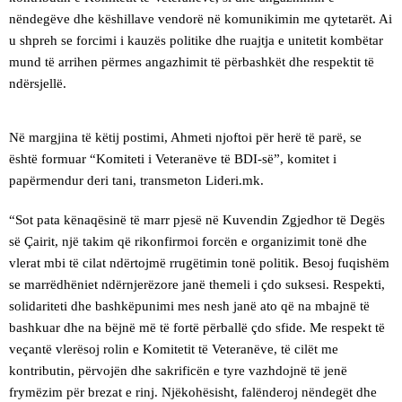
nëndegëve dhe këshillave vendorë në komunikimin me qytetarët. Ai
u shpreh se forcimi i kauzës politike dhe ruajtja e unitetit kombëtar
mund të arrihen përmes angazhimit të përbashkët dhe respektit të
ndërsjellë.
Në margjina të këtij postimi, Ahmeti njoftoi për herë të parë, se
është formuar “Komiteti i Veteranëve të BDI-së”, komitet i
papërmendur deri tani, transmeton Lideri.mk.
“Sot pata kënaqësinë të marr pjesë në Kuvendin Zgjedhor të Degës
së Çairit, një takim që rikonfirmoi forcën e organizimit tonë dhe
vlerat mbi të cilat ndërtojmë rrugëtimin tonë politik. Besoj fuqishëm
se marrëdhëniet ndërnjerëzore janë themeli i çdo suksesi. Respekti,
solidariteti dhe bashkëpunimi mes nesh janë ato që na mbajnë të
bashkuar dhe na bëjnë më të fortë përballë çdo sfide. Me respekt të
veçantë vlerësoj rolin e Komitetit të Veteranëve, të cilët me
kontributin, përvojën dhe sakrificën e tyre vazhdojnë të jenë
frymëzim për brezat e rinj. Njëkohësisht, falënderoj nëndegët dhe