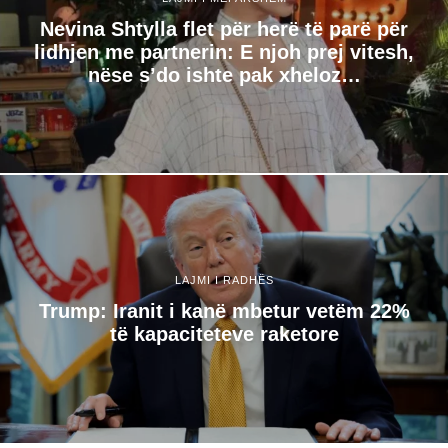
Nevina Shtylla flet për herë të parë për
lidhjen me partnerin: E njoh prej vitesh,
nëse s’do ishte pak xheloz…
LAJMI I RADHËS
Trump: Iranit i kanë mbetur vetëm 22%
të kapaciteteve raketore