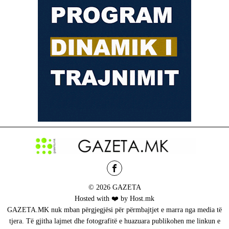
© 2026 GAZETA
Hosted with ❤️ by Host.mk
GAZETA.MK nuk mban përgjegjësi për përmbajtjet e marra nga media të
tjera. Të gjitha lajmet dhe fotografitë e huazuara publikohen me linkun e