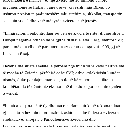
Mbështetësit e nismës “Jo një Zvicre me 10 milionë banorë”
argumentojnë se fluksi i punëtorëve, kryesisht nga BE-ja, po
ushtron presion të padurueshëm mbi strehimin, shkollat, transportin,
sistemin social dhe vetë mënyrën zvicerane të jetesës.
“Emigracioni i pakontrolluar po bën që Zvicra të rritet shumë shpejt.
Pasojat negative ndihen në të gjitha fushat e jetës,” argumentoi SVP,
partia më e madhe në parlamentin zviceran që nga viti 1999, gjatë
fushatës së saj.
Qeveria me shtatë anëtarë, e përbërë nga ministra të katër partive më
të mëdha të Zvicrës, përfshirë edhe SVP, është kolektivisht kundër
nismës, duke paralajmëruar se ajo do të kërcënonte stabilitetin
kombëtar, do të dëmtonte ekonominë dhe do të godiste mirëqenien
e vendit.
Shumica të qarta në të dy dhomat e parlamentit kanë rekomanduar
gjithashtu refuzimin e propozimit, ashtu si edhe federata zvicerane e
sindikatave, Shoqata e Punëdhënësve Zviceranë dhe
Economiesuisse, organizata kryesore përfaqësuese e biznesit në