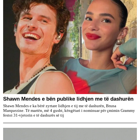
​Shawn Mendes e bën publike lidhjen me të dashurën
Shawn Mendes e ka bërë zyrtare lidhjen e tij me të dashurën, Bruna
Marquezine. Të martën, më 4 gusht, këngëtari i nominuar për çmimin Grammy
festoi 31-vjetorin e të dashurës së tij