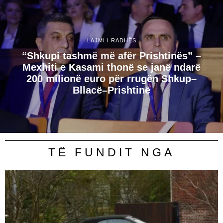
LAJMI I RADHËS
“Shkupi tashmë më afër Prishtinës” –
Mexhiti e Kasami thonë se janë ndarë
200 milionë euro për rrugën Shkup–
Bllacë–Prishtinë
TË FUNDIT NGA