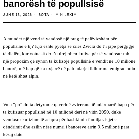
banorësh të popullsisë
JUNE 13, 2026
BOTA
MIN LEXIM
A mundet një vend të vendosë një prag të palëvizshëm për
popullsinë e tij? Kjo është pyetja së cilës Zvicra do t’i japë përgjigje
të dielën, kur votuesit do t’u drejtohen kutive për të vendosur mbi
një propozim që synon ta kufizojë popullsinë e vendit në 10 milionë
banorë, një hap që ka nxjerrë në pah ndarjet lidhur me emigracionin
në këtë shtet alpin.
Vota “po” do ta detyronte qeverinë zvicerane të ndërmarrë hapa për
ta kufizuar popullsinë në 10 milionë deri në vitin 2050, duke
vendosur kufizime të ashpra për bashkimin familjar, lejet e
qëndrimit dhe azilin nëse numri i banorëve arrin 9.5 milionë para
kësaj date.