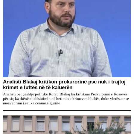
​Analisti Blakaj kritikon prokurorinë pse nuk i trajtoj
krimet e luftës në të kaluerën
Analisti për çështje politike Korab Blakaj ka kritikuar Prokurorinë e Kosovës
për, siç ka thënë ai, dështimin në hetimin e krimeve të luftës, duke vlerësuar se
mosveprimi i saj ka cenuar sigurinë