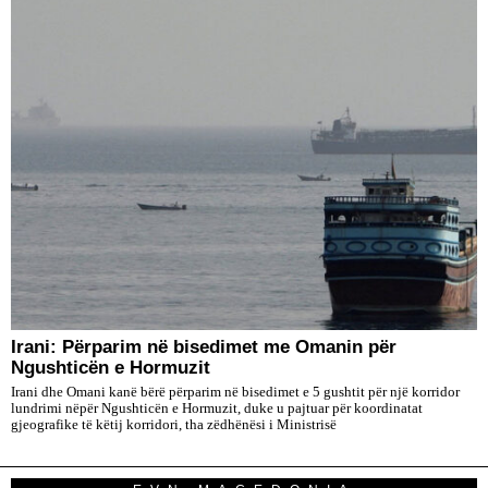
Irani: Përparim në bisedimet me Omanin për
Ngushticën e Hormuzit
Irani dhe Omani kanë bërë përparim në bisedimet e 5 gushtit për një korridor
lundrimi nëpër Ngushticën e Hormuzit, duke u pajtuar për koordinatat
gjeografike të këtij korridori, tha zëdhënësi i Ministrisë