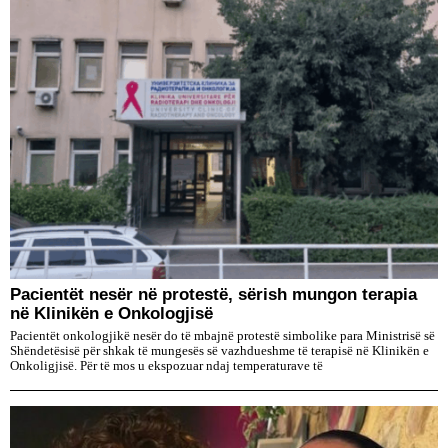
Pacientët nesër në protestë, sërish mungon terapia
në Klinikën e Onkologjisë
Pacientët onkologjikë nesër do të mbajnë protestë simbolike para Ministrisë së
Shëndetësisë për shkak të mungesës së vazhdueshme të terapisë në Klinikën e
Onkoligjisë. Për të mos u ekspozuar ndaj temperaturave të