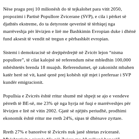
Nëse pragu prej 10 milionësh do të tejkalohet para vitit 2050,
propozimi i Partisë Popullore Zvicerane (SVP), e cila i përket së
djathtës ekstreme, do ta detyronte qeverinë të tërhiqej nga
marrëveshja për lëvizjen e lirë me Bashkimin Evropian duke i dhënë
fund aksesit të vendit në tregun e përbashkët evropian.
Sistemi i demokracisë së drejtpërdrejtë në Zvicër lejon “nisma
popullore”, të cilat kalojnë në referendum nëse mbledhin 100,000
mbështetës brenda 18 muajsh. Referendumet, që zakonisht mbahen
katër herë në vit, kanë qenë prej kohësh një mjet i preferuar i SVP
kundër emigracionit.
Popullsia e Zvicrës është rritur shumë më shpejt se ajo e vendeve
përreth të BE-së, me 23% që nga hyrja në fuqi e marrëveshjes për
lëvizjen e lirë në vitin 2002. Gjatë së njëjtës periudhë, prodhimi
ekonomik është rritur me rreth 24%, sipas të dhënave zyrtare.
Rreth 27% e banorëve të Zvicrës nuk janë shtetas zviceranë.