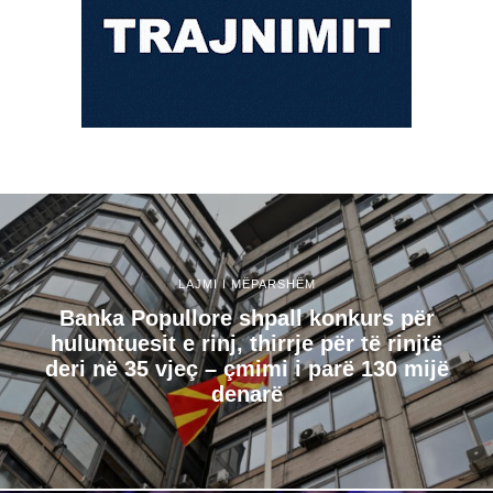
LAJMI I MËPARSHËM
Banka Popullore shpall konkurs për
hulumtuesit e rinj, thirrje për të rinjtë
deri në 35 vjeç – çmimi i parë 130 mijë
denarë