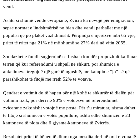
vend.
Ashtu si shumë vende evropiane, Zvicra ka nevojë për emigracion,
sepse normat e lindshmërisë po bien dhe vendi përballet me një
popullsi që po plaket vazhdimisht. Përqindja e njerëzve mbi 65 vjeç
pritet të rritet nga 21% në më shumë se 27% deri në vitin 2055.
Sondazhet e fundit sugjerojnë se fushata kundër propozimit ka fituar
terren që kur referendumi u shpall në shkurt, por shumica e
anketimeve tregojnë një garë të ngushtë, me kampin e “jo”-së që
parashikohet të fitojë me rreth 52% të votave.
Qendrat e votimit do të hapen për një kohë të shkurtër të dielën për
votimin fizik, por deri në 90% e votuesve në referendumet
zvicerane zakonisht votojnë me postë. Për t’u miratuar, nisma duhet
të fitojë si shumicën e votës popullore, ashtu edhe shumicën e 23
kantoneve të plota dhe 6 gjysmë-kantoneve të Zvicrës.
Rezultatet pritet të bëhen të ditura nga mesdita deri në orët e vona të