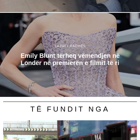
LAJMI I RADHËS
Emily Blunt tërheq vëmendjen në
Londër në premierën e filmit të ri
TË FUNDIT NGA