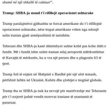
shumë në një shkallë të caktuar
”.
Trump: SHBA-ja mund t’i rifillojë operacionet ushtarake
Trump paralajmëroi gjithashtu se forcat amerikane do t’i rifillojnë
operacionet ushtarake, nëse trupat amerikane vriten nga ndonjë
sulm iranian gjatë armëpushimit të tanishëm.
Teherani dhe SHBA-ja kanë shkëmbyer sulme kohë pas kohe ditët e
fundit. Më i fundit ishte sulmi iranian ndaj aeroportit ndërkombëtar
të Kuvajtit të mërkurën, ku u vra një person dhe u plagosën 63 të
tjerë.
Trump foli të enjten në Shtëpinë e Bardhë për një sërë temash,
përfshirë luftën në Ukrainë, Kubën dhe çështjet e tregtisë globale.
Trump tha se SHBA-ja nuk ka nevojë për marrëveshje me Teheranin
për t’i nxjerrë jashtë vendit rezervat iraniane të uraniumit të
pasuruar.