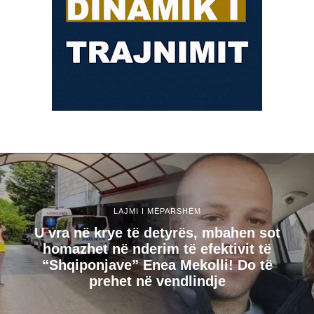
LAJMI I MËPARSHËM
U vra në krye të detyrës, mbahen sot
homazhet në nderim të efektivit të
“Shqiponjave” Enea Mekolli! Do të
prehet në vendlindje