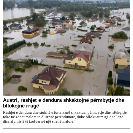
Austri, reshjet e dendura shkaktojnë përmbytje dhe
bllokojnë rrugë
Reshjet e dendura dhe stuhitë e forta kanë shkaktuar përmbytje dhe rrëshqitje
toke në zonat malore të Austrisë perëndimore, duke bllokuar rrugë dhe lënë
disa alpinistë të izoluar në një strehë malore.