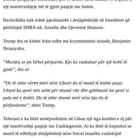
një marrëveshjeje më të gjerë paqeje me Iranin.
Hezbollahu nuk është pjesëmarrës i drejtpërdrejtë në bisedimet që
përfshijnë SHBA-në, Izraelin dhe Qeverinë libaneze.
Trump tha se kishte folur edhe me kryeministrin izraelit, Benjamin
Netanyahu.
“Mendoj se po bëhet përparim. Kjo ka vazhduar për një kohë të
gjatë”, tha ai.
“Do të ishte vërtet mirë nëse Libani do të mund të kishte paqe.
Libani ka qenë nën sulm për shumë vite dhe gjithmonë ka qenë si
pala më e dobët. Do të ishte shumë mirë nëse kjo do të
përfundonte”
, shtoi Trump.
Teherani e ka bërë armëpushimin në Liban një nga kushtet e tij për
një marrëveshje paqeje me Uashingtonin. Ai ka lënë të kuptohet se
mund të ndërhyjë drejtpërdrejt nëse forcat izraelite vazhdojnë