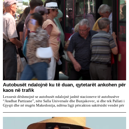
Autobusët ndalojnë ku të duan, qytetarët ankohen për
kaos në trafik
Lexuesit dëshmojnë se autobusët ndalojnë jashtë stacioneve të autobusëve
“Aradhat Partizane”, nëte Salla Universale dhe Bunjakovec, si dhe tek Pallati i
Gjyqit dhe në rrugën Makedonija, ndërsa ligji përcakton saktësisht vendet për