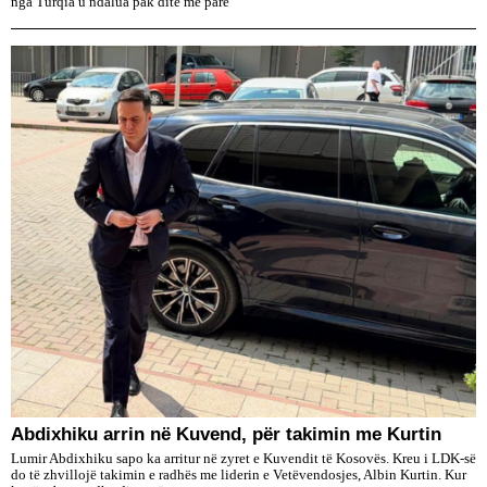
nga Turqia u ndalua pak ditë më parë
Abdixhiku arrin në Kuvend, për takimin me Kurtin
Lumir Abdixhiku sapo ka arritur në zyret e Kuvendit të Kosovës. Kreu i LDK-së
do të zhvillojë takimin e radhës me liderin e Vetëvendosjes, Albin Kurtin. Kur