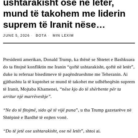
ushtarakisht ose në letër,
mund të takohem me liderin
suprem të Iranit nëse…
JUNE 5, 2026
BOTA
MIN LEXIM
Presidenti amerikan, Donald Trump, ka thënë se Shtetet e Bashkuara
do ta fitojnë konfliktin me Iranin “qoftë ushtarakisht, qoftë në letër”,
duke iu referuar bisedimeve të paqëndrueshme me Teheranin. Ai
gjithashtu la të kuptohet se mund të takohet me udhëheqësin suprem
të Iranit, Mojtaba Khamenei,
“nëse kjo do të shërbente për ta
arritur një marrëveshje”.
“Ne do të fitojmë, sido që të vijë puna
”, u tha Trump gazetarëve në
Shtëpinë e Bardhë të enjten vonë.
“Do të jetë ose ushtarakisht, ose në letë
r”, shtoi ai.