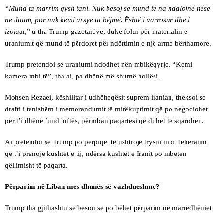
“Mund ta marrim qysh tani. Nuk besoj se mund të na ndalojnë nëse
ne duam, por nuk kemi arsye ta bëjmë. Është i varrosur dhe i
izolu
ar,” u tha Trump gazetarëve, duke folur për materialin e
uraniumit që mund të përdoret për ndërtimin e një arme bërthamore.
Trump pretendoi se uraniumi ndodhet nën mbikëqyrje. “Kemi
kamera mbi të”, tha ai, pa dhënë më shumë hollësi.
Mohsen Rezaei, këshilltar i udhëheqësit suprem iranian, theksoi se
drafti i tanishëm i memorandumit të mirëkuptimit që po negociohet
për t’i dhënë fund luftës, përmban paqartësi që duhet të sqarohen.
Ai pretendoi se Trump po përpiqet të ushtrojë trysni mbi Teheranin
që t’i pranojë kushtet e tij, ndërsa kushtet e Iranit po mbeten
qëllimisht të paqarta.
Përparim në Liban mes dhunës së vazhdueshme?
Trump tha gjithashtu se beson se po bëhet përparim në marrëdhëniet