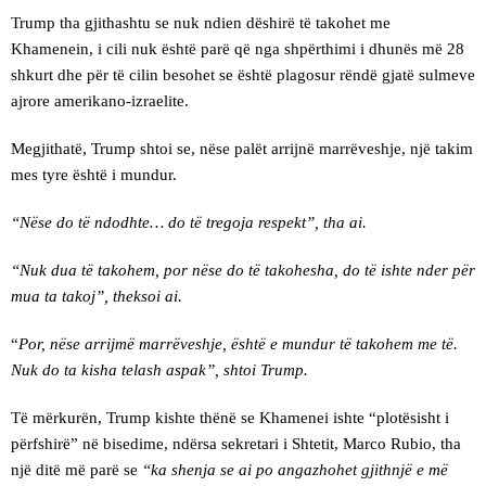
Trump tha gjithashtu se nuk ndien dëshirë të takohet me
Khamenein, i cili nuk është parë që nga shpërthimi i dhunës më 28
shkurt dhe për të cilin besohet se është plagosur rëndë gjatë sulmeve
ajrore amerikano-izraelite.
Megjithatë, Trump shtoi se, nëse palët arrijnë marrëveshje, një takim
mes tyre është i mundur.
“Nëse do të ndodhte… do të tregoja respekt”, tha ai.
“Nuk dua të takohem, por nëse do të takohesha, do të ishte nder për
mua ta takoj”, theksoi ai.
“
Por, nëse arrijmë marrëveshje, është e mundur të takohem me të.
Nuk do ta kisha telash aspak”, shtoi Trump.
Të mërkurën, Trump kishte thënë se Khamenei ishte “plotësisht i
përfshirë” në bisedime, ndërsa sekretari i Shtetit, Marco Rubio, tha
një ditë më parë se
“ka shenja se ai po angazhohet gjithnjë e më