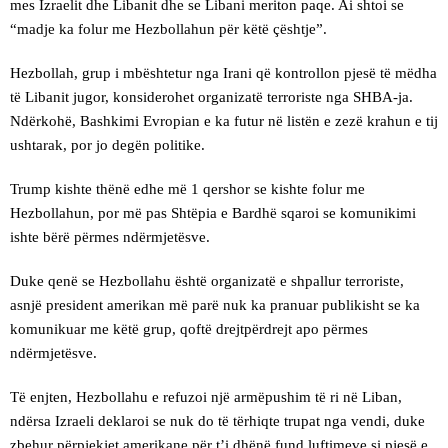
mes Izraelit dhe Libanit dhe se Libani meriton paqe. Ai shtoi se
“madje ka folur me Hezbollahun për këtë çështje”.
Hezbollah, grup i mbështetur nga Irani që kontrollon pjesë të mëdha
të Libanit jugor, konsiderohet organizatë terroriste nga SHBA-ja.
Ndërkohë, Bashkimi Evropian e ka futur në listën e zezë krahun e tij
ushtarak, por jo degën politike.
Trump kishte thënë edhe më 1 qershor se kishte folur me
Hezbollahun, por më pas Shtëpia e Bardhë sqaroi se komunikimi
ishte bërë përmes ndërmjetësve.
Duke qenë se Hezbollahu është organizatë e shpallur terroriste,
asnjë president amerikan më parë nuk ka pranuar publikisht se ka
komunikuar me këtë grup, qoftë drejtpërdrejt apo përmes
ndërmjetësve.
Të enjten, Hezbollahu e refuzoi një armëpushim të ri në Liban,
ndërsa Izraeli deklaroi se nuk do të tërhiqte trupat nga vendi, duke
zbehur përpjekjet amerikane për t’i dhënë fund luftimeve si pjesë e