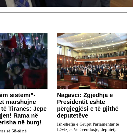
im sistemi”-
Nagavci: Zgjedhja e
ët marshojnë
Presidentit është
 të Tiranës: Jepe
përgjegjësi e të gjithë
qjen! Rama në
deputetëve
erisha në burg!
Ish-shefja e Grupit Parlamentar të
Lëvizjes Vetëvendosje, deputetja
itës së 68-të në