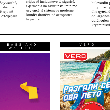
rritjes së incidenteve të sigurisë.
“Baywatch”,
bulevardin 
Gjermania ka nisur instalimin me
amshëm të
mbyll pas fj
urgjencë të sistemeve moderne
ë reja në
dhe qytetar
kundër dronëve në aeroportet
 29-vjeçare
do largohes
kryesore
dorëheqjen 
kryeministri
BAGS AND
VERO
WALLETS