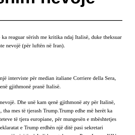
a reaguar sërish me kritika ndaj Italisë, duke theksuar
te nevojë (për luftën në
Iran
).
ë interviste për median italiane Corriere della Sera,
në gjithmonë pranë Italisë.
m nevojë. Dhe unë kam qenë gjithmonë aty për Italinë,
, tha mes të tjerash Trump.
Trump edhe më herët ka
hteteve të tjera europiane, për mungesën e mbështetjes
klaratat e Trump erdhën një ditë pasi sekretari