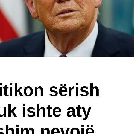
tikon sërish
uk ishte aty
ishim nevojë