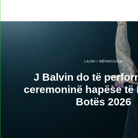
LAJMI I MËPARSHËM
J Balvin do të perfo
ceremoninë hapëse të
Botës 2026