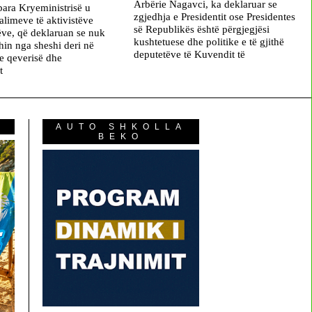
Arbërie Nagavci, ka deklaruar se
para Kryeministrisë u
zgjedhja e Presidentit ose Presidentes
alimeve të aktivistëve
së Republikës është përgjegjësi
ëve, që deklaruan se nuk
kushtetuese dhe politike e të gjithë
hin nga sheshi deri në
deputetëve të Kuvendit të
e qeverisë dhe
t
AUTO SHKOLLA
BEKO