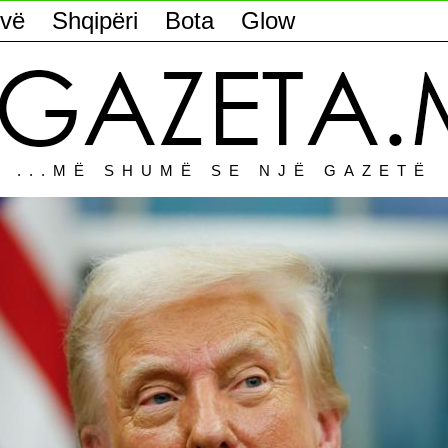
vë
Shqipëri
Bota
Glow
...MË SHUMË SE NJË GAZETË