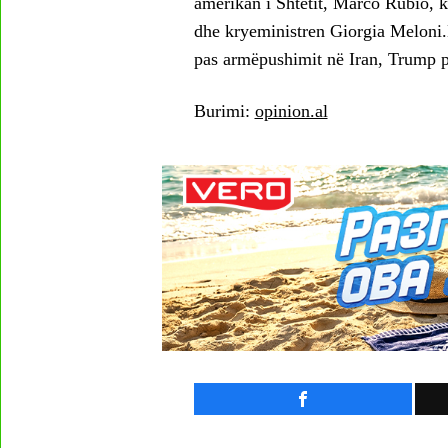
amerikan i Shtetit, Marco Rubio, k
dhe kryeministren Giorgia Meloni.
pas armëpushimit në Iran, Trump për
Burimi:
opinion.al