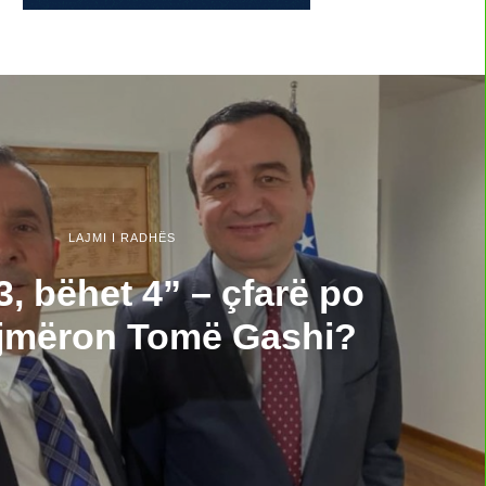
LAJMI I RADHËS
3, bëhet 4” – çfarë po
ajmëron Tomë Gashi?