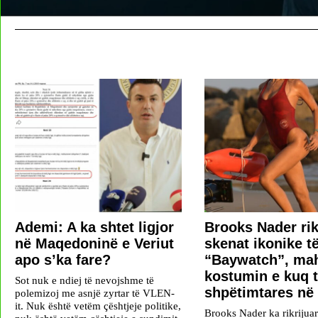
Ademi: A ka shtet ligjor
Brooks Nader ri
në Maqedoninë e Veriut
skenat ikonike t
apo s’ka fare?
“Baywatch”, ma
kostumin e kuq 
Sot nuk e ndiej të nevojshme të
shpëtimtares në
polemizoj me asnjë zyrtar të VLEN-
it. Nuk është vetëm çështjeje politike,
Brooks Nader ka rikrijua