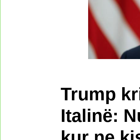
Trump kri
Italinë: N
kur ne k