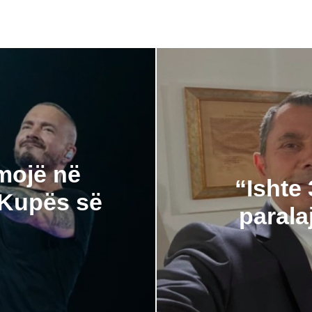
rmojë në
“Ishte 
 Kupës së
paral