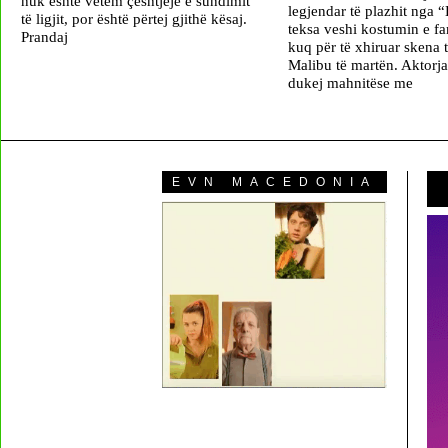
nuk është vetëm çështjeje e sundimit
legjendar të plazhit nga 
të ligjit, por është përtej gjithë kësaj.
teksa veshi kostumin e f
Prandaj
kuq për të xhiruar skena t
Malibu të martën. Aktorja
dukej mahnitëse me
EVN MACEDONIA