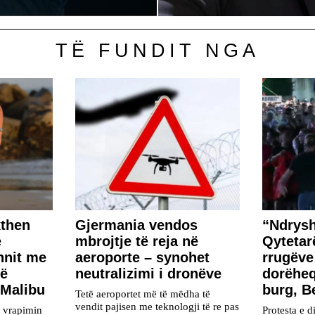
TË FUNDIT NGA
kthen
Gjermania vendos
“Ndrysh
ë
mbrojtje të reja në
Qytetar
hnit me
aeroporte – synohet
rrugëve
të
neutralizimi i dronëve
dorëhe
 Malibu
burg, B
Tetë aeroportet më të mëdha të
vendit pajisen me teknologji të re pas
r vrapimin
Protesta e d