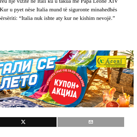
reu një vizitë në Itali ku u takua me Papa Leone XIV
Kur u pyet nëse Italia mund të siguronte minahedhës
sëriti: “Italia nuk ishte aty kur ne kishim nevojë.”