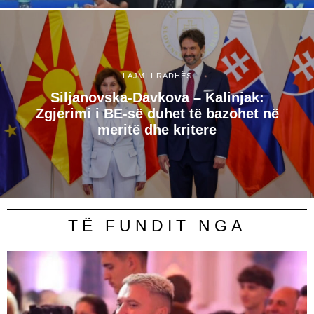
LAJMI I RADHËS
Siljanovska-Davkova – Kalinjak:
Zgjerimi i BE-së duhet të bazohet në
meritë dhe kritere
TË FUNDIT NGA