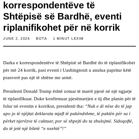
korrespondentëve të
Shtëpisë së Bardhë, eventi
riplanifikohet për në korrik
JUNE 2, 2026
BOTA
1 MINUT LEXIM
Darka e korrespondentëve të Shtëpisë së Bardhë do të riplanifikohet
për më 24 korrik, pasi eventi i Uashingtonit u anulua papritur këtë
pranverë pas një të shtëne me armë.
Presidenti Donald Trump është zotuar të marrë pjesë në një ngjarje
të riplanifikuar. Duke konfirmuar pjesëmarrjen e tij dhe planin për të
folur në eventin e korrikut, presidenti tha:
“Nuk e di nëse do të jap
apo jo të njëjtat deklarata mjaft të pakëndshme, të paktën për sa i
përket njerëzve të caktuar, por së shpejti do ta zbulojmë. Sidoqoftë,
do të jetë një biletë “e nxehtë”!”