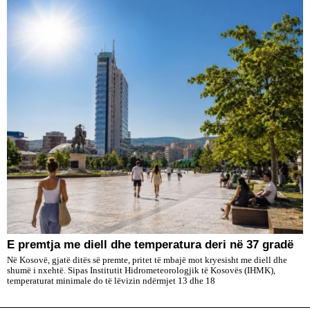
E premtja me diell dhe temperatura deri në 37 gradë
Në Kosovë, gjatë ditës së premte, pritet të mbajë mot kryesisht me diell dhe
shumë i nxehtë. Sipas Institutit Hidrometeorologjik të Kosovës (IHMK),
temperaturat minimale do të lëvizin ndërmjet 13 dhe 18