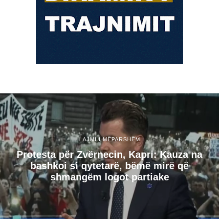
LAJMI I MËPARSHËM
Protesta për Zvërnecin, Kapri: Kauza na
bashkoi si qytetarë, bëmë mirë që
shmangëm logot partiake