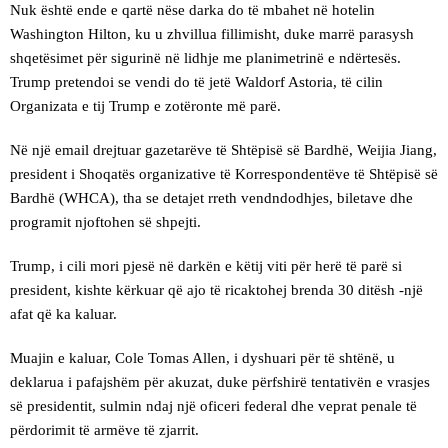
Nuk është ende e qartë nëse darka do të mbahet në hotelin
Washington Hilton, ku u zhvillua fillimisht, duke marrë parasysh
shqetësimet për sigurinë në lidhje me planimetrinë e ndërtesës.
Trump pretendoi se vendi do të jetë Waldorf Astoria, të cilin
Organizata e tij Trump e zotëronte më parë.
Në një email drejtuar gazetarëve të Shtëpisë së Bardhë, Weijia Jiang,
president i Shoqatës organizative të Korrespondentëve të Shtëpisë së
Bardhë (WHCA), tha se detajet rreth vendndodhjes, biletave dhe
programit njoftohen së shpejti.
Trump, i cili mori pjesë në darkën e këtij viti për herë të parë si
president, kishte kërkuar që ajo të ricaktohej brenda 30 ditësh -një
afat që ka kaluar.
Muajin e kaluar, Cole Tomas Allen, i dyshuari për të shtënë, u
deklarua i pafajshëm për akuzat, duke përfshirë tentativën e vrasjes
së presidentit, sulmin ndaj një oficeri federal dhe veprat penale të
përdorimit të armëve të zjarrit.