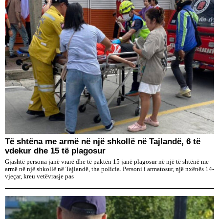
Të shtëna me armë në një shkollë në Tajlandë, 6 të
vdekur dhe 15 të plagosur
Gjashtë persona janë vrarë dhe të paktën 15 janë plagosur në një të shtënë me
armë në një shkollë në Tajlandë, tha policia. Personi i armatosur, një nxënës 14-
vjeçar, kreu vetëvrasje pas