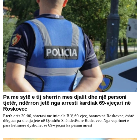
Pa me sytë e tij sherrin mes djalit dhe një personi
tjetër, ndërron jetë nga arresti kardiak 69-vjeçari në
Roskovec
Rreth orës 20:00, shtetasi me iniciale B.V, 69 vjeç, banues në Roskovec, është
dërguar pa shenja jete në Qendrën Shëndetësore Roskovec. Nga veprimet e
para hetimore dyshohet se 69-vjeçari ka pësuar arrest