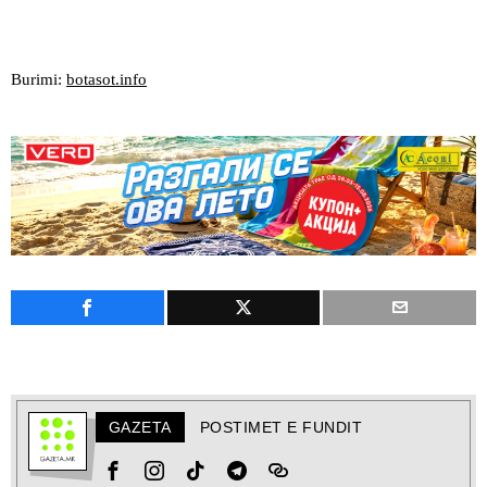
Burimi:
botasot.info
GAZETA
POSTIMET E FUNDIT