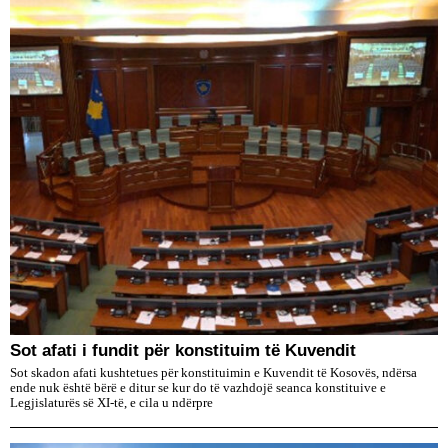
​Sot afati i fundit për konstituim të Kuvendit
Sot skadon afati kushtetues për konstituimin e Kuvendit të Kosovës, ndërsa
ende nuk është bërë e ditur se kur do të vazhdojë seanca konstituive e
Legjislaturës së XI-të, e cila u ndërpre