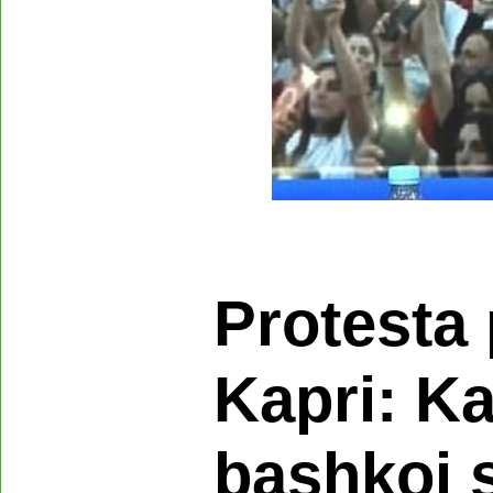
Protesta 
Kapri: K
bashkoi s