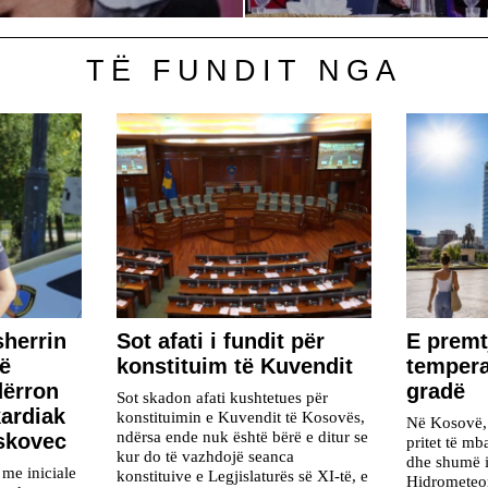
TË FUNDIT NGA
sherrin
​Sot afati i fundit për
E premt
jë
konstituim të Kuvendit
tempera
dërron
gradë
Sot skadon afati kushtetues për
kardiak
konstituimin e Kuvendit të Kosovës,
Në Kosovë, 
ndërsa ende nuk është bërë e ditur se
oskovec
pritet të mb
kur do të vazhdojë seanca
dhe shumë i 
 me iniciale
konstituive e Legjislaturës së XI-të, e
Hidrometeor