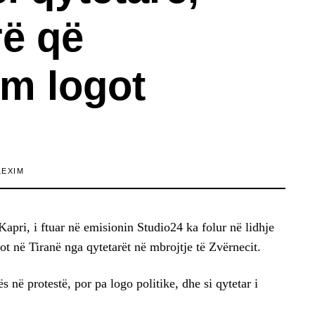
ë që
m logot
LEXIM
apri, i ftuar në emisionin Studio24 ka folur në lidhje
sot në Tiranë nga qytetarët në mbrojtje të Zvërnecit.
 në protestë, por pa logo politike, dhe si qytetar i