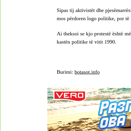
Sipas tij aktivistët dhe pjesëmarrë
mos përdoren logo politike, por të
Ai theksoi se kjo protestë është m
kastën politike të vitit 1990.
Burimi:
botasot.info