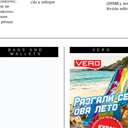
Roskovec,
cila u ndërpre
(IHMK), tem
ete në
lëvizin ndë
oskovec.
more
 pësuar
BAGS AND
VERO
WALLETS