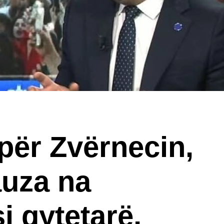
për Zvërnecin,
auza na
i qytetarë,