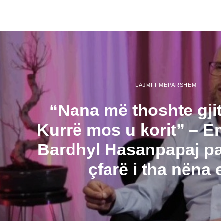
LAJMI I MËPARSHËM
​“Nana më thoshte gj
Kurrë mos u korit” – 
Bardhyl Hasanpapaj pa
çfarë i tha nëna e