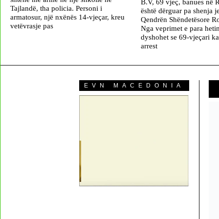
B.V, 69 vjeç, banues në 
Tajlandë, tha policia. Personi i
është dërguar pa shenja j
armatosur, një nxënës 14-vjeçar, kreu
Qendrën Shëndetësore R
vetëvrasje pas
Nga veprimet e para heti
dyshohet se 69-vjeçari ka
arrest
EVN MACEDONIA