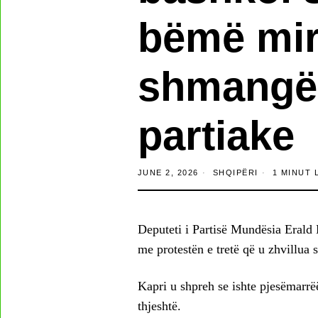
bëmë mir
shmangë
partiake
JUNE 2, 2026
SHQIPËRI
1 MINUT 
Deputeti i Partisë Mundësia Erald K
me protestën e tretë që u zhvillua 
Kapri u shpreh se ishte pjesëmarrëës
thjeshtë.