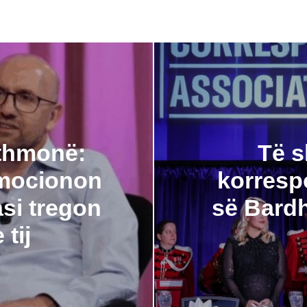
ithmonë:
Të s
Emocionon
korresp
si tregon
së Bardh
 tij