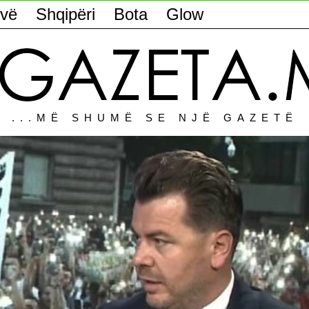
vë
Shqipëri
Bota
Glow
...MË SHUMË SE NJË GAZETË