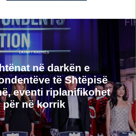
LAJMI I RADHËS
htënat në darkën e
ondentëve të Shtëpisë
ë, eventi riplanifikohet
për në korrik