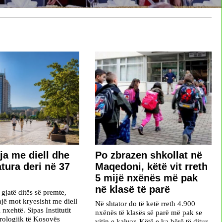
ja me diell dhe
Po zbrazen shkollat në
tura deri në 37
Maqedoni, këtë vit rreth
5 mijë nxënës më pak
në klasë të parë
gjatë ditës së premte,
ajë mot kryesisht me diell
Në shtator do të ketë rreth 4.900
nxehtë. Sipas Institutit
nxënës të klasës së parë më pak se
ologjik të Kosovës
vitin e kaluar. Këtë e ka bërë të ditur