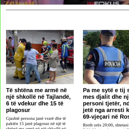
Të shtëna me armë në
Pa me sytë e tij 
një shkollë në Tajlandë,
mes djalit dhe n
6 të vdekur dhe 15 të
personi tjetër, n
plagosur
jetë nga arresti 
69-vjeçari në R
Gjashtë persona janë vrarë dhe të
paktën 15 janë plagosur në një të
Rreth orës 20:00, shtetasi
shtënë me armë në një shkollë në