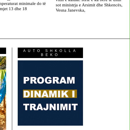
peraturat minimale do të
sot ministrja e Arsimit dhe Shkencës,
rmjet 13 dhe 18
Vesna Janevska,
AUTO SHKOLLA
BEKO