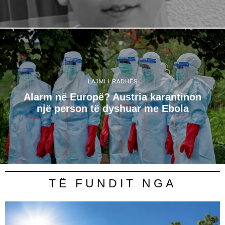
LAJMI I RADHËS
Alarm në Europë? Austria karantinon
një person të dyshuar me Ebola
TË FUNDIT NGA