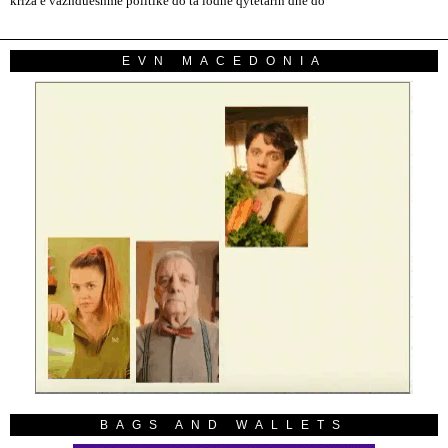
kriza e vazhdueshme politike do ta lodhë qytetarin dhe do
EVN MACEDONIA
BAGS AND WALLETS