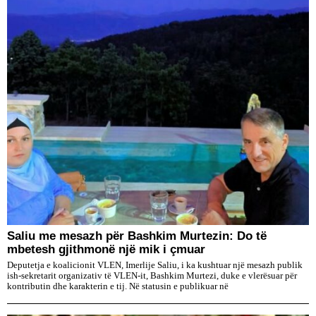
Saliu me mesazh për Bashkim Murtezin: Do të
mbetesh gjithmonë një mik i çmuar
Deputetja e koalicionit VLEN, Imerlije Saliu, i ka kushtuar një mesazh publik
ish-sekretarit organizativ të VLEN-it, Bashkim Murtezi, duke e vlerësuar për
kontributin dhe karakterin e tij. Në statusin e publikuar në