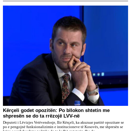
Kërçeli godet opozitën: Po bllokon shtetin me
shpresën se do ta rrëzojë LVV-në
Deputeti i Lëvizjes Vetëvendosje, Ilir Kërçeli, ka akuzuar partitë opozitare se
po e pengojnë funksionalizimin e institucioneve të Kosovës, me shpresën se