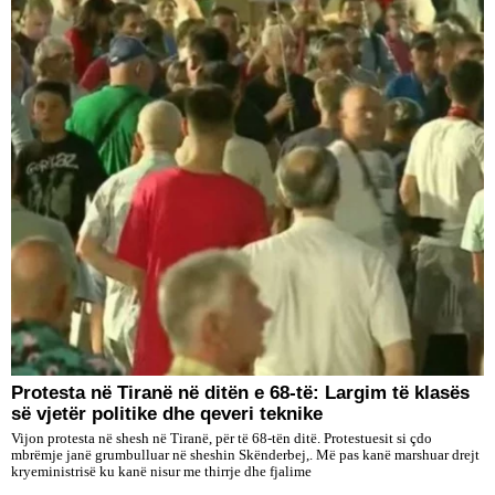
Protesta në Tiranë në ditën e 68-të: Largim të klasës
së vjetër politike dhe qeveri teknike
Vijon protesta në shesh në Tiranë, për të 68-tën ditë. Protestuesit si çdo
mbrëmje janë grumbulluar në sheshin Skënderbej,. Më pas kanë marshuar drejt
kryeministrisë ku kanë nisur me thirrje dhe fjalime