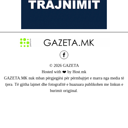
© 2026 GAZETA
Hosted with ❤️ by Host.mk
GAZETA.MK nuk mban përgjegjësi për përmbajtjet e marra nga media të
tjera. Të gjitha lajmet dhe fotografitë e huazuara publikohen me linkun e
burimit origjinal.