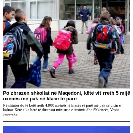
Po zbrazen shkollat në Maqedoni, këtë vit rreth 5 mijë
nxënës më pak në klasë të parë
Në shtator do të ketë rreth 4.900 nxënës të klasës së parë më pak se vitin e
kaluar. Këtë e ka bërë të ditur sot ministrja e Arsimit dhe Shkencës, Vesna
Janevska,