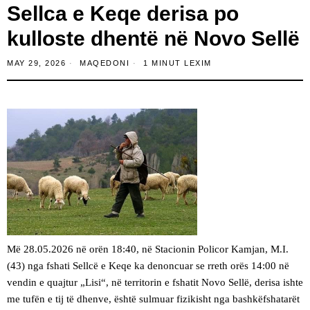
Sellca e Keqe derisa po
kulloste dhentë në Novo Sellë
MAY 29, 2026
MAQEDONI
1 MINUT LEXIM
​Më 28.05.2026 në orën 18:40, në Stacionin Policor Kamjan, M.I.
(43) nga fshati Sellcë e Keqe ka denoncuar se rreth orës 14:00 në
vendin e quajtur „Lisi“, në territorin e fshatit Novo Sellë, derisa ishte
me tufën e tij të dhenve, është sulmuar fizikisht nga bashkëfshatarët