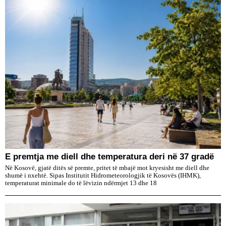
E premtja me diell dhe temperatura deri në 37 gradë
Në Kosovë, gjatë ditës së premte, pritet të mbajë mot kryesisht me diell dhe
shumë i nxehtë. Sipas Institutit Hidrometeorologjik të Kosovës (IHMK),
temperaturat minimale do të lëvizin ndërmjet 13 dhe 18