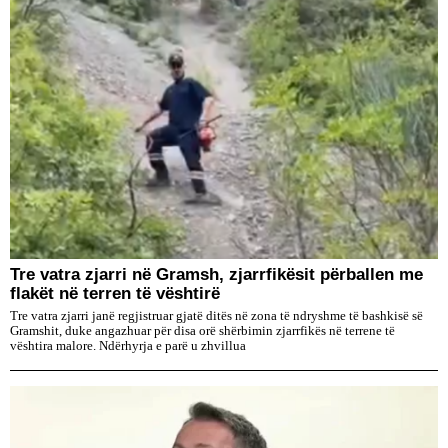
Tre vatra zjarri në Gramsh, zjarrfikësit përballen me
flakët në terren të vështirë
Tre vatra zjarri janë regjistruar gjatë ditës në zona të ndryshme të bashkisë së
Gramshit, duke angazhuar për disa orë shërbimin zjarrfikës në terrene të
vështira malore. Ndërhyrja e parë u zhvillua