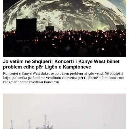
Jo vetëm në Shqipëri! Koncerti i Kanye West bëhet
problem edhe për Ligën e Kampioneve
Koncertet e Kanye West duket se po bëhen problem në çdo vend. Në Shqipëri
krijoi polemika pa fund me vendimin e qeverisë për t’i dhënë 4,2 milionë euro
këngëtarit për të zhvilluar koncertin