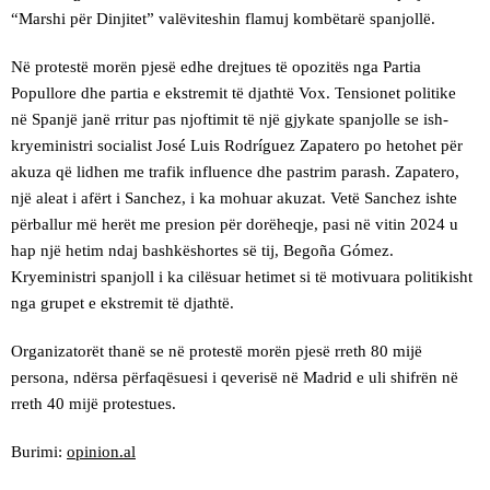
“Marshi për Dinjitet” valëviteshin flamuj kombëtarë spanjollë.
Në protestë morën pjesë edhe drejtues të opozitës nga Partia
Popullore dhe partia e ekstremit të djathtë Vox. Tensionet politike
në Spanjë janë rritur pas njoftimit të një gjykate spanjolle se ish-
kryeministri socialist José Luis Rodríguez Zapatero po hetohet për
akuza që lidhen me trafik influence dhe pastrim parash. Zapatero,
një aleat i afërt i Sanchez, i ka mohuar akuzat. Vetë Sanchez ishte
përballur më herët me presion për dorëheqje, pasi në vitin 2024 u
hap një hetim ndaj bashkëshortes së tij, Begoña Gómez.
Kryeministri spanjoll i ka cilësuar hetimet si të motivuara politikisht
nga grupet e ekstremit të djathtë.
Organizatorët thanë se në protestë morën pjesë rreth 80 mijë
persona, ndërsa përfaqësuesi i qeverisë në Madrid e uli shifrën në
rreth 40 mijë protestues.
Burimi:
opinion.al