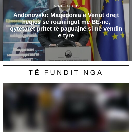
LAJMI I RADHËS
Andonovski: Maqedonia e Veriut drejt
heqjes së roamingut me BE-në,
qytetarët pritet të paguajnë si në vendin
e tyre
TË FUNDIT NGA