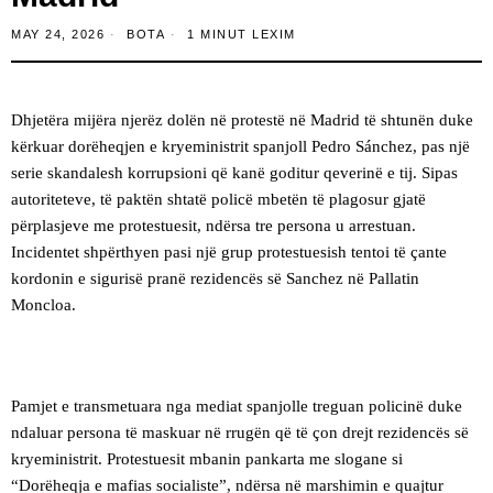
MAY 24, 2026
BOTA
1 MINUT LEXIM
Dhjetëra mijëra njerëz dolën në protestë në Madrid të shtunën duke
kërkuar dorëheqjen e kryeministrit spanjoll Pedro Sánchez, pas një
serie skandalesh korrupsioni që kanë goditur qeverinë e tij. Sipas
autoriteteve, të paktën shtatë policë mbetën të plagosur gjatë
përplasjeve me protestuesit, ndërsa tre persona u arrestuan.
Incidentet shpërthyen pasi një grup protestuesish tentoi të çante
kordonin e sigurisë pranë rezidencës së Sanchez në Pallatin
Moncloa.
Pamjet e transmetuara nga mediat spanjolle treguan policinë duke
ndaluar persona të maskuar në rrugën që të çon drejt rezidencës së
kryeministrit. Protestuesit mbanin pankarta me slogane si
“Dorëheqja e mafias socialiste”, ndërsa në marshimin e quajtur