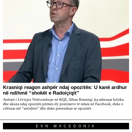
​Krasniqi reagon ashpër ndaj opozitës: U kanë ardhur
në ndihmë “shokët e Radoiçiqit”
Anëtari i Lëvizjes Vetëvendosje në KQZ, Alban Krasniqi, ka adresuar kritika
dhe akuza ndaj opozitës përmes dy postimeve të ndara në Facebook, duke e
cilësuar atë “antishtet” dhe duke pretenduar se opozitës
EVN MACEDONIA