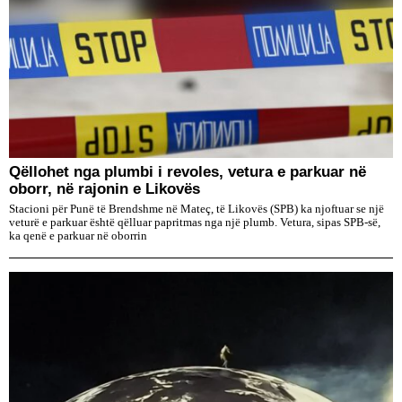
Qëllohet nga plumbi i revoles, vetura e parkuar në
oborr, në rajonin e Likovës
Stacioni për Punë të Brendshme në Mateç, të Likovës (SPB) ka njoftuar se një
veturë e parkuar është qëlluar papritmas nga një plumb. Vetura, sipas SPB-së,
ka qenë e parkuar në oborrin