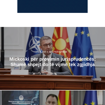
LAJMI I MËPARSHËM
Mickoski për provimin jurisprudencës:
Shumë shpejt do të vijmë tek zgjidhja