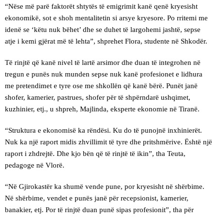
“Nëse më parë faktorët shtytës të emigrimit kanë qenë kryesisht
ekonomikë, sot e shoh mentalitetin si arsye kryesore. Po rritemi me
idenë se ‘këtu nuk bëhet’ dhe se duhet të largohemi jashtë, sepse
atje i kemi gjërat më të lehta”, shprehet Flora, studente në Shkodër.
Të rinjtë që kanë nivel të lartë arsimor dhe duan të integrohen në
tregun e punës nuk munden sepse nuk kanë profesionet e lidhura
me pretendimet e tyre ose me shkollën që kanë bërë. Punët janë
shofer, kamerier, pastrues, shofer për të shpërndarë ushqimet,
kuzhinier, etj., u shpreh, Majlinda, eksperte ekonomie në Tiranë.
“Struktura e ekonomisë ka rëndësi. Ku do të punojnë inxhinierët.
Nuk ka një raport midis zhvillimit të tyre dhe pritshmërive. Është një
raport i zhdrejtë. Dhe kjo bën që të rinjtë të ikin”, tha Teuta,
pedagoge në Vlorë.
“Në Gjirokastër ka shumë vende pune, por kryesisht në shërbime.
Në shërbime, vendet e punës janë për recepsionist, kamerier,
banakier, etj. Por të rinjtë duan punë sipas profesionit”, tha për