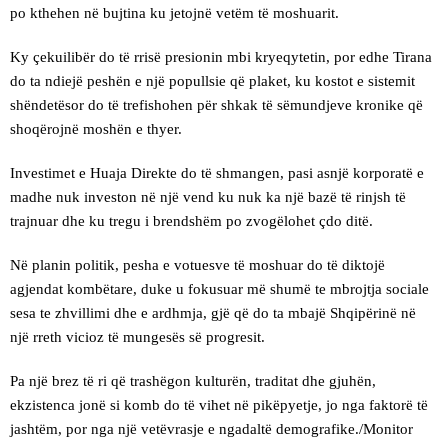
po kthehen në bujtina ku jetojnë vetëm të moshuarit.
Ky çekuilibër do të rrisë presionin mbi kryeqytetin, por edhe Tirana
do ta ndiejë peshën e një popullsie që plaket, ku kostot e sistemit
shëndetësor do të trefishohen për shkak të sëmundjeve kronike që
shoqërojnë moshën e thyer.
Investimet e Huaja Direkte do të shmangen, pasi asnjë korporatë e
madhe nuk investon në një vend ku nuk ka një bazë të rinjsh të
trajnuar dhe ku tregu i brendshëm po zvogëlohet çdo ditë.
Në planin politik, pesha e votuesve të moshuar do të diktojë
agjendat kombëtare, duke u fokusuar më shumë te mbrojtja sociale
sesa te zhvillimi dhe e ardhmja, gjë që do ta mbajë Shqipërinë në
një rreth vicioz të mungesës së progresit.
Pa një brez të ri që trashëgon kulturën, traditat dhe gjuhën,
ekzistenca jonë si komb do të vihet në pikëpyetje, jo nga faktorë të
jashtëm, por nga një vetëvrasje e ngadaltë demografike./Monitor