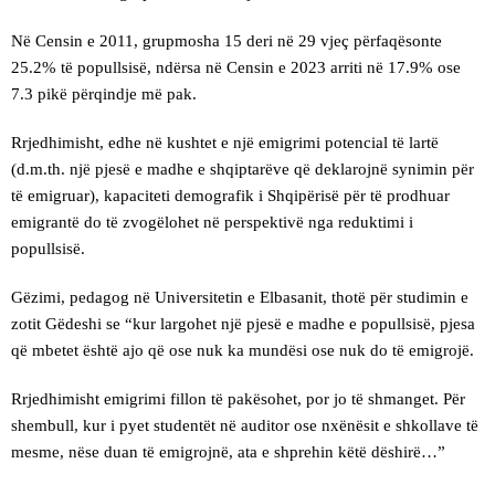
Në Censin e 2011, grupmosha 15 deri në 29 vjeç përfaqësonte
25.2% të popullsisë, ndërsa në Censin e 2023 arriti në 17.9% ose
7.3 pikë përqindje më pak.
Rrjedhimisht, edhe në kushtet e një emigrimi potencial të lartë
(d.m.th. një pjesë e madhe e shqiptarëve që deklarojnë synimin për
të emigruar), kapaciteti demografik i Shqipërisë për të prodhuar
emigrantë do të zvogëlohet në perspektivë nga reduktimi i
popullsisë.
Gëzimi, pedagog në Universitetin e Elbasanit, thotë për studimin e
zotit Gëdeshi se “kur largohet një pjesë e madhe e popullsisë, pjesa
që mbetet është ajo që ose nuk ka mundësi ose nuk do të emigrojë.
Rrjedhimisht emigrimi fillon të pakësohet, por jo të shmanget. Për
shembull, kur i pyet studentët në auditor ose nxënësit e shkollave të
mesme, nëse duan të emigrojnë, ata e shprehin këtë dëshirë…”