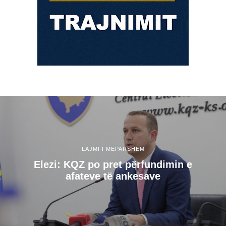
LAJMI I MËPARSHËM
Elezi: KQZ po pret përfundimin e
afateve të ankesave