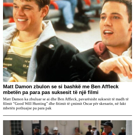
Matt Damon zbulon se si bashkë me Ben Affleck
mbetën pa para pas suksesit të një filmi
Matt Damon ka zbuluar se ai dhe Ben Affleck, pavarësisht suksesit të madh të
filmit “Good Will Hunting” dhe fitimit të çmimit Oscar për skenarin, në fakt
mbetën pothuajse pa para pak