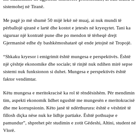
sistemohej në Tiranë.
Me pagë jo më shumë 50 mijë lekë në muaj, ai nuk mundi të
përballojë qiranë e lartë dhe kostot e jetesës në kryeqytet. Tani ka
siguruar një kontratë pune dhe po mendon të tërheqë drejt
Gjermanisë edhe dy bashkëmoshatarë që ende jetojnë në Tropojë.
“Shkaku kryesor i emigrimit është mungesa e perspektivës. Është
një çështje ekonomike dhe sociale; të rinjtë nuk ndihen mirë sepse
sistemi nuk funksionon si duhet. Mungesa e perspektivës është
faktor vendimtar.
Këtu mungesa e meritokracisë ka rol të rëndësishëm. Për mendimin
tim, aspekti ekonomik lidhet ngushtë me mungesën e meritokracisë
dhe me korrupsionin. Këto janë të ndërthurura: është e vështirë të
fillosh diçka nëse nuk ke lidhje partiake. Është pothuajse e
pamundur”, shprehet për studimin e zotit Gëdeshi, Altini, student në
Vlorë.