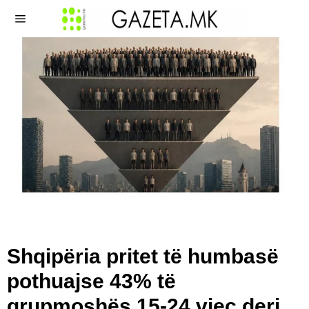
Shqipëria pritet të humbasë
pothuajse 43% të
grupmoshës 15-24 vjeç deri