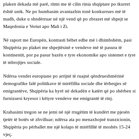
plaken dekada më parë, ritmi me të cilin rinia shqiptare po tkurret
është unik. Ne po humbasim avantazhin tonë konkurrues më të
madh, duke u shndërruar në një vend që po zbrazet më shpejt se
Maqedonia e Veriut apo Mali i Zi.
Në raport me Europën, kontrasti bëhet edhe më i dhimbshëm, pasi
Shqipëria po plaket me shpejtësinë e vendeve më të pasura të
kontinentit, por pa pasur bazën e tyre ekonomike apo sistemet e tyre
të mbrojtjes sociale.
Ndërsa vendet europiane po arrijnë të ruajnë qëndrueshmërinë
demografike falë politikave të mirëfillta sociale dhe tërheqjes së
emigrantëve, Shqipëria ka hyrë në dekadën e katërt që po shërben si
furnizuesi kryesor i këtyre vendeve me emigrantë të rinj.
Krahasimi tregon se ne jemi në një rrugëtim të kundërt me pjesën
tjetër të botës së zhvilluar; ndërsa ata po menaxhojnë tranzicionin,
Shqipëria po përballet me një kolaps të mirëfilltë të moshës 15-24
vjeç.