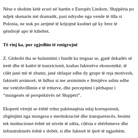
Nëse e shohim këtë ecuri në hartën e Europës Lindore, Shqipëria po
ndjek skenarin më dramatik, pasi ndryshe nga vende të tilla si
Polonia, ne nuk po arrijmë të krijojmë kushtet që ky brez të
qëndrojë apo të kthehet.
Të rinj ka, por zgjedhin të emigrojnë
Z. Gëdeshi tha se hulumtimi i fundit ka treguar se, gjatë dekadës së
tretë dhe të katërt të tranzicionit, krahas faktorëve ekonomikë, të
cilët janë më të zbutur, janë shfaqur edhe dy grupe të reja motivesh,
faktorët arsimorë, të lidhur si me arsimimin e fëmijëve ashtu edhe
me vetëzhvillimin e të rriturve, dhe perceptimi i përhapur i
“mungesës së perspektivës në Shqipëri”.
Eksperti vërejti se është rritur pakënaqësia ndaj korrupsionit,
zhgënjimi nga mungesa e meritokracisë dhe transparencës, besimi
tek institucionet është në nivele të ulëta, cilësia e shërbimeve dhe
infrastrukturës është e dobët, si dhe faktorë të tjerë të ngjashëm.