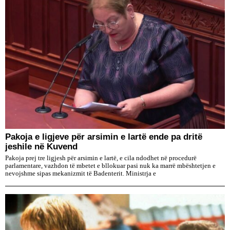
Pakoja e ligjeve për arsimin e lartë ende pa dritë
jeshile në Kuvend
Pakoja prej tre ligjesh për arsimin e lartë, e cila ndodhet në procedurë
parlamentare, vazhdon të mbetet e bllokuar pasi nuk ka marrë mbështetjen e
nevojshme sipas mekanizmit të Badenterit. Ministrja e