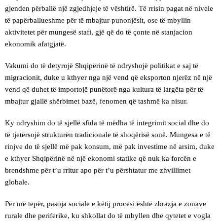
gjenden përballë një zgjedhjeje të vështirë. Të rrisin pagat në nivele
të papërballueshme për të mbajtur punonjësit, ose të mbyllin
aktivitetet për mungesë stafi, gjë që do të çonte në stanjacion
ekonomik afatgjatë.
Vakumi do të detyrojë Shqipërinë të ndryshojë politikat e saj të
migracionit, duke u kthyer nga një vend që eksporton njerëz në një
vend që duhet të importojë punëtorë nga kultura të largëta për të
mbajtur gjallë shërbimet bazë, fenomen që tashmë ka nisur.
Ky ndryshim do të sjellë sfida të mëdha të integrimit social dhe do
të tjetërsojë strukturën tradicionale të shoqërisë sonë. Mungesa e të
rinjve do të sjellë më pak konsum, më pak investime në arsim, duke
e kthyer Shqipërinë në një ekonomi statike që nuk ka forcën e
brendshme për t’u rritur apo për t’u përshtatur me zhvillimet
globale.
Për më tepër, pasoja sociale e këtij procesi është zbrazja e zonave
rurale dhe periferike, ku shkollat do të mbyllen dhe qytetet e vogla