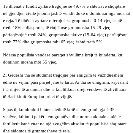
Të dhënat e fundit zyrtare tregojnë se 49.7% e shtetasve shqiptarë
në gjendjen civile jetonin jashtë vendit duke u dominuar nga moshat
e reja. Të dhënat zyrtare referojnë se grupmosha 0-14 vjeç është
rreth 18% e diasporës, të rinjtë ose grupmosha 15-29 vjeç
përfaqësojnë rreth 24%, grupmosha aktive (15-64 vjeç) përfaqëson
rreth 77% dhe grupmosha mbi 65 vjeç është rreth 5%.
Ndërsa popullsia vendase paraqet zhvillime krejt të kundërta, ku
dominon mosha mbi 55 vjeç.
Z. Gëdeshi tha se studimet tregojnë për emigrim të vazhdueshëm
edhe në vijim, pasi prirjet janë të larta. Ai tha se emigrimi, kryesisht
i të rinjve të arsimuar dhe të kualifikuar drejt vendeve të zhvilluara
të Bashkimit Europian pritet të vijojë.
Sipas tij kombinimi i intensitetit të lartë të emigrimit gjatë 35
vjetëve, kthimi i pakët i emigrantëve dhe norma aktuale e ulët e
fertilitetit kanë çuar në një zvogëlim absolut të popullsisë shqiptare
dhe sidomos të grupmoshave të reja.