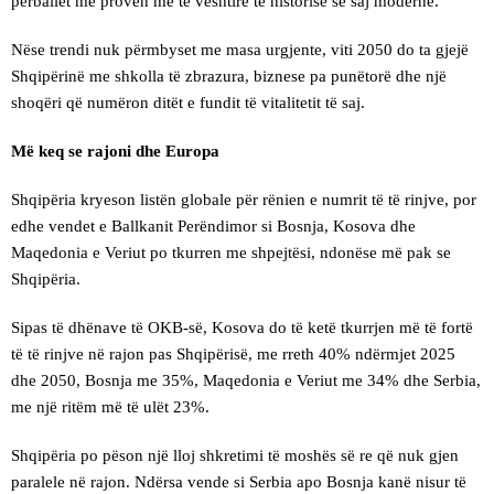
përballet me provën më të vështirë të historisë së saj moderne.
Nëse trendi nuk përmbyset me masa urgjente, viti 2050 do ta gjejë
Shqipërinë me shkolla të zbrazura, biznese pa punëtorë dhe një
shoqëri që numëron ditët e fundit të vitalitetit të saj.
Më keq se rajoni dhe Europa
Shqipëria kryeson listën globale për rënien e numrit të të rinjve, por
edhe vendet e Ballkanit Perëndimor si Bosnja, Kosova dhe
Maqedonia e Veriut po tkurren me shpejtësi, ndonëse më pak se
Shqipëria.
Sipas të dhënave të OKB-së, Kosova do të ketë tkurrjen më të fortë
të të rinjve në rajon pas Shqipërisë, me rreth 40% ndërmjet 2025
dhe 2050, Bosnja me 35%, Maqedonia e Veriut me 34% dhe Serbia,
me një ritëm më të ulët 23%.
Shqipëria po pëson një lloj shkretimi të moshës së re që nuk gjen
paralele në rajon. Ndërsa vende si Serbia apo Bosnja kanë nisur të