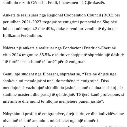
studimin e zotit Gëdeshi, Fredi, biznesmen në Gjirokastër.
Anketa të realizuara nga Regional Cooperation Council (RCC) për
periudhën 2021-2023 tregojnë se emigrimi potencial në Shqipëri
luhatet ndërmjet 42 dhe 49%, duke e renditur vendin të dytin në
Ballkanin Perëndimor.
Ndërsa një anketë e realizuar nga Fondacioni Friedrich-Ebert në
vitin 2024 tregon se 35.5% e të rinjve shqiptarë shprehin një dëshirë
“të fortë” ose “shumë të fortë” për të emigruar.
Genti, një student nga Elbasani, shprehet se, “Tetë në dhjetë nga
shokët e mi mendojnë si unë, domethënë të emigrojnë. Disa
mendojnë të vazhdojnë shkollimin jashtë, si unë që dua të shkoj për
studime masteri, dhe pastaj të qëndrojnë. Të tjerë kanë profesione, si
infermierë dhe mund të fillojnë menjëherë punën jashtë”.
Ndryshimi i profilit të emigrantëve, drejt të rinjve dhe individëve me
nivel më të lartë arsimimi, mbështetet nga një numër i