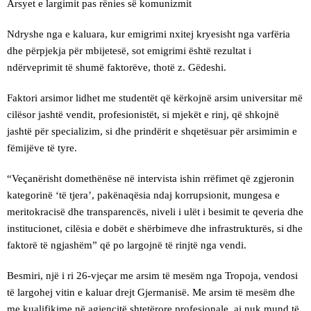
Arsyet e largimit pas rënies së komunizmit
Ndryshe nga e kaluara, kur emigrimi nxitej kryesisht nga varfëria
dhe përpjekja për mbijetesë, sot emigrimi është rezultat i
ndërveprimit të shumë faktorëve, thotë z. Gëdeshi.
Faktori arsimor lidhet me studentët që kërkojnë arsim universitar më
cilësor jashtë vendit, profesionistët, si mjekët e rinj, që shkojnë
jashtë për specializim, si dhe prindërit e shqetësuar për arsimimin e
fëmijëve të tyre.
“Veçanërisht domethënëse në intervista ishin rrëfimet që zgjeronin
kategorinë ‘të tjera’, pakënaqësia ndaj korrupsionit, mungesa e
meritokracisë dhe transparencës, niveli i ulët i besimit te qeveria dhe
institucionet, cilësia e dobët e shërbimeve dhe infrastrukturës, si dhe
faktorë të ngjashëm” që po largojnë të rinjtë nga vendi.
Besmiri, një i ri 26-vjeçar me arsim të mesëm nga Tropoja, vendosi
të largohej vitin e kaluar drejt Gjermanisë. Me arsim të mesëm dhe
me kualifikime në agjencitë shtetërore profesionale, ai nuk mund të