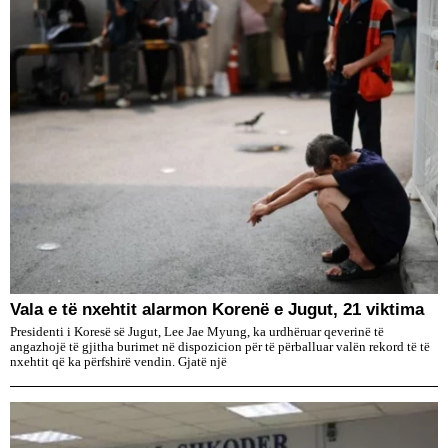
Vala e të nxehtit alarmon Korenë e Jugut, 21 viktima
Presidenti i Koresë së Jugut, Lee Jae Myung, ka urdhëruar qeverinë të
angazhojë të gjitha burimet në dispozicion për të përballuar valën rekord të të
nxehtit që ka përfshirë vendin. Gjatë një