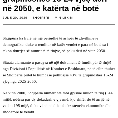
në 2050, e katërta në botë
JUNE 20, 2026
SHQIPËRI
MIN LEXIM
Shqipëria ka hyrë në një periudhë të ashpër të zhvillimeve
demografike, duke u renditur në katër vendet e para në botë sa i
takon tkurrjes së numrit të të rinjve, së paku deri në vitin 2050.
Situata alarmante u pasqyra në një dokument të fundit për të rinjtë
nga Divizioni i Popullsisë në Kombet e Bashkuara, në të cilin thuhet
se Shqipëria pritet të humbasë pothuajse 43% të grupmoshës 15-24
vjeç nga 2025-2050.
Në vitin 2000, Shqipëria numëronte mbi gjysmë milion të rinj (544
mijë), ndërsa pas dy dekadash e gjysmë, kjo shifër do të arrijë në
vetëm 195 mijë, duke vënë në dilemë ekzistencën ekonomike dhe
shoqërore të vendit.