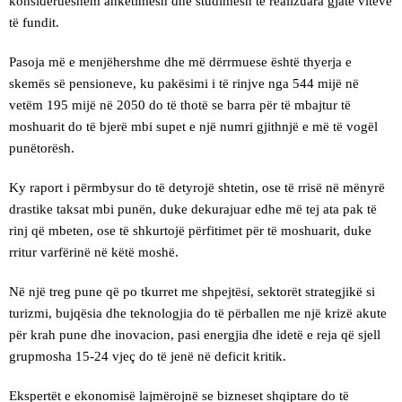
konsiderueshëm anketimesh dhe studimesh të realizuara gjatë viteve
të fundit.
Pasoja më e menjëhershme dhe më dërrmuese është thyerja e
skemës së pensioneve, ku pakësimi i të rinjve nga 544 mijë në
vetëm 195 mijë në 2050 do të thotë se barra për të mbajtur të
moshuarit do të bjerë mbi supet e një numri gjithnjë e më të vogël
punëtorësh.
Ky raport i përmbysur do të detyrojë shtetin, ose të rrisë në mënyrë
drastike taksat mbi punën, duke dekurajuar edhe më tej ata pak të
rinj që mbeten, ose të shkurtojë përfitimet për të moshuarit, duke
rritur varfërinë në këtë moshë.
Në një treg pune që po tkurret me shpejtësi, sektorët strategjikë si
turizmi, bujqësia dhe teknologjia do të përballen me një krizë akute
për krah pune dhe inovacion, pasi energjia dhe idetë e reja që sjell
grupmosha 15-24 vjeç do të jenë në deficit kritik.
Ekspertët e ekonomisë lajmërojnë se bizneset shqiptare do të