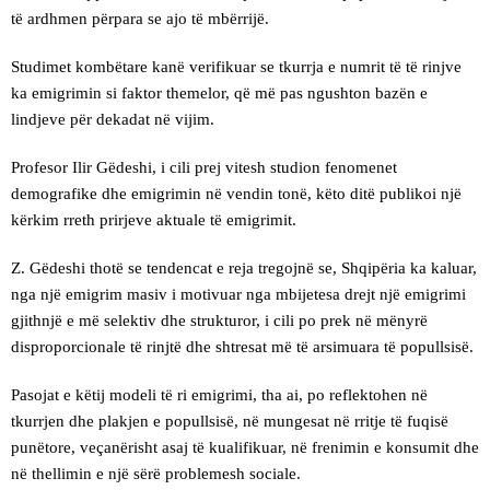
të ardhmen përpara se ajo të mbërrijë.
Studimet kombëtare kanë verifikuar se tkurrja e numrit të të rinjve
ka emigrimin si faktor themelor, që më pas ngushton bazën e
lindjeve për dekadat në vijim.
Profesor Ilir Gëdeshi, i cili prej vitesh studion fenomenet
demografike dhe emigrimin në vendin tonë, këto ditë publikoi një
kërkim rreth prirjeve aktuale të emigrimit.
Z. Gëdeshi thotë se tendencat e reja tregojnë se, Shqipëria ka kaluar,
nga një emigrim masiv i motivuar nga mbijetesa drejt një emigrimi
gjithnjë e më selektiv dhe strukturor, i cili po prek në mënyrë
disproporcionale të rinjtë dhe shtresat më të arsimuara të popullsisë.
Pasojat e këtij modeli të ri emigrimi, tha ai, po reflektohen në
tkurrjen dhe plakjen e popullsisë, në mungesat në rritje të fuqisë
punëtore, veçanërisht asaj të kualifikuar, në frenimin e konsumit dhe
në thellimin e një sërë problemesh sociale.