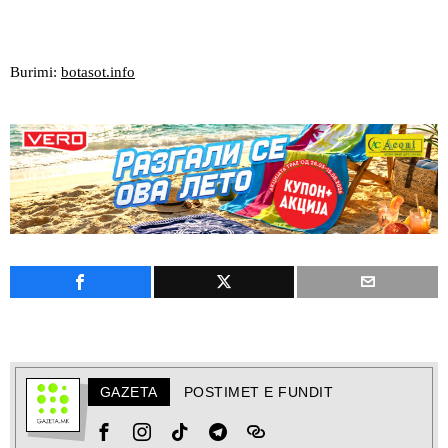
Burimi:
botasot.info
GAZETA
POSTIMET E FUNDIT