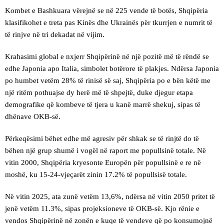
Kombet e Bashkuara vërejnë se në 225 vende të botës, Shqipëria
klasifikohet e treta pas Kinës dhe Ukrainës për tkurrjen e numrit të
të rinjve në tri dekadat në vijim.
Krahasimi global e nxjerr Shqipërinë në një pozitë më të rëndë se
edhe Japonia apo Italia, simbolet botërore të plakjes. Ndërsa Japonia
po humbet vetëm 28% të rinisë së saj, Shqipëria po e bën këtë me
një ritëm pothuajse dy herë më të shpejtë, duke djegur etapa
demografike që kombeve të tjera u kanë marrë shekuj, sipas të
dhënave OKB-së.
Përkeqësimi bëhet edhe më agresiv për shkak se të rinjtë do të
bëhen një grup shumë i vogël në raport me popullsinë totale. Në
vitin 2000, Shqipëria kryesonte Europën për popullsinë e re në
moshë, ku 15-24-vjeçarët zinin 17.2% të popullsisë totale.
Në vitin 2025, ata zunë vetëm 13,6%, ndërsa në vitin 2050 pritet të
jenë vetëm 11.3%, sipas projeksioneve të OKB-së. Kjo rënie e
vendos Shqipërinë në zonën e kuqe të vendeve që po konsumojnë