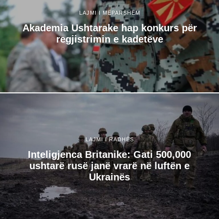
LAJMI I MËPARSHËM
Akademia Ushtarake hap konkurs për
regjistrimin e kadetëve
LAJMI I RADHËS
Inteligjenca Britanike: Gati 500,000
ushtarë rusë janë vrarë në luftën e
Ukrainës