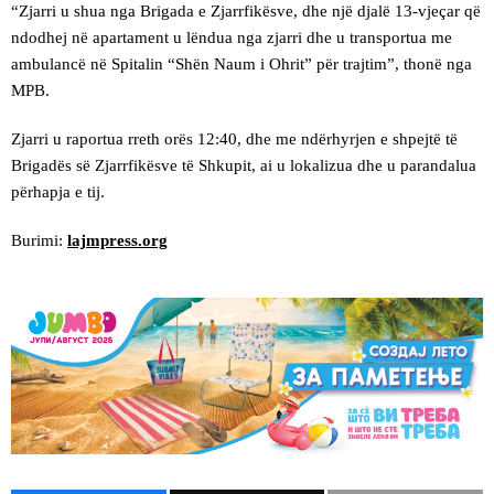
“Zjarri u shua nga Brigada e Zjarrfikësve, dhe një djalë 13-vjeçar që
ndodhej në apartament u lëndua nga zjarri dhe u transportua me
ambulancë në Spitalin “Shën Naum i Ohrit” për trajtim”, thonë nga
MPB.
Zjarri u raportua rreth orës 12:40, dhe me ndërhyrjen e shpejtë të
Brigadës së Zjarrfikësve të Shkupit, ai u lokalizua dhe u parandalua
përhapja e tij.
Burimi:
lajmpress.org