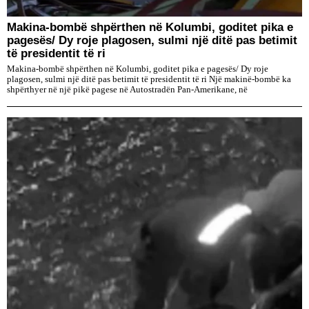
Makina-bombë shpërthen në Kolumbi, goditet pika e
pagesës/ Dy roje plagosen, sulmi një ditë pas betimit
të presidentit të ri
Makina-bombë shpërthen në Kolumbi, goditet pika e pagesës/ Dy roje
plagosen, sulmi një ditë pas betimit të presidentit të ri Një makinë-bombë ka
shpërthyer në një pikë pagese në Autostradën Pan-Amerikane, në