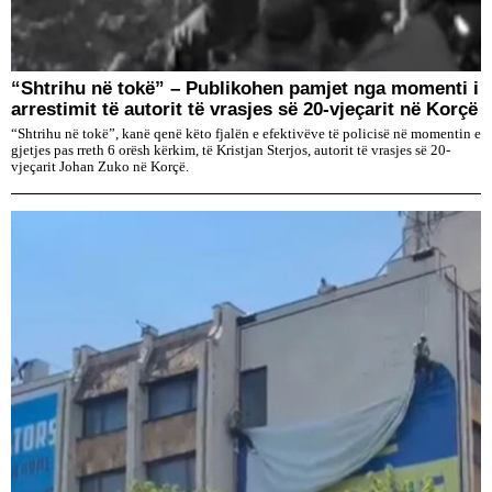
“Shtrihu në tokë” – Publikohen pamjet nga momenti i
arrestimit të autorit të vrasjes së 20-vjeçarit në Korçë
“Shtrihu në tokë”, kanë qenë këto fjalën e efektivëve të policisë në momentin e
gjetjes pas rreth 6 orësh kërkim, të Kristjan Sterjos, autorit të vrasjes së 20-
vjeçarit Johan Zuko në Korçë.