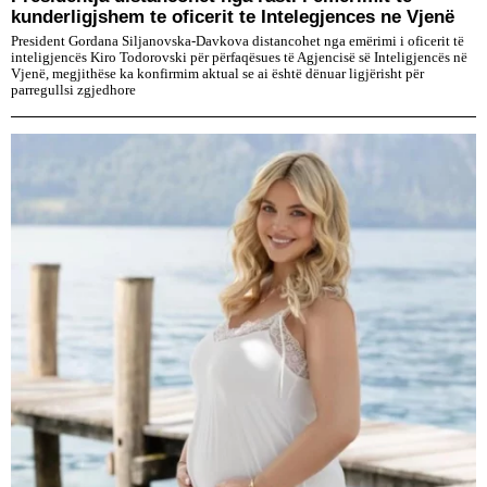
kunderligjshem te oficerit te Intelegjences ne Vjenë
President Gordana Siljanovska-Davkova distancohet nga emërimi i oficerit të
inteligjencës Kiro Todorovski për përfaqësues të Agjencisë së Inteligjencës në
Vjenë, megjithëse ka konfirmim aktual se ai është dënuar ligjërisht për
parregullsi zgjedhore