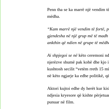
Penn tha se ka marrë një vendim të
mëdha.
“Kam marrë një vendim të fortë, pë
gjendesha në një grup më të madh s
ankthin që ndien në grupe të mëdh
Ai shpjegoi se në
këto ceremoni ndi
njerëzve shumë pak kohë dhe kjo i kr
kushtosh secilit “vetëm rreth 15 mi
në këto ngjarje ka edhe politikë, q
Aktori kujtoi edhe dy herët kur kis
ndjesia kryesore që kishte përjetua
punuar në film.