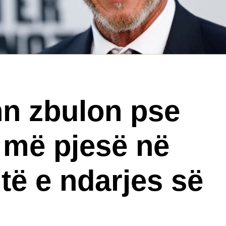
n zbulon pse
 më pjesë në
të e ndarjes së