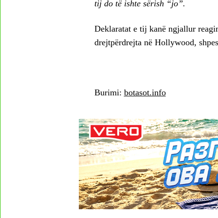
tij do të ishte sërish “jo”.
Deklaratat e tij kanë ngjallur reag
drejtpërdrejta në Hollywood, shpesh
Burimi:
botasot.info