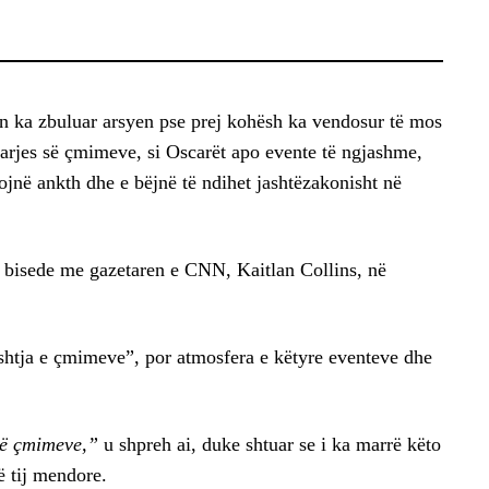
n ka zbuluar arsyen pse prej kohësh ka vendosur të mos
arjes së çmimeve, si Oscarët apo evente të ngjashme,
ojnë ankth dhe e bëjnë të ndihet jashtëzakonisht në
jë bisede me gazetaren e CNN, Kaitlan Collins, në
ështja e çmimeve”, por atmosfera e këtyre eventeve dhe
së çmimeve,”
u shpreh ai, duke shtuar se i ka marrë këto
ë tij mendore.