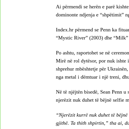
Ai përmendi se herën e parë kishte 
dominonte ndjenja e “shpëtimit” ng
Index.hr përmend se Penn ka fituar
“Mystic River” (2003) dhe “Milk”
Po ashtu, raportohet se në ceremoni
Mirë në rol dytësor, por nuk ishte 
shprehur mbështetje për Ukrainën, 
nga metal i dëmtuar i një treni, d
Në të njëjtën bisedë, Sean Penn u 
njerëzit nuk duhet të bëjnë selfie me
“Njerëzit kurrë nuk duhet të bëjnë s
gjithë. Ta thith shpirtin,” tha ai,