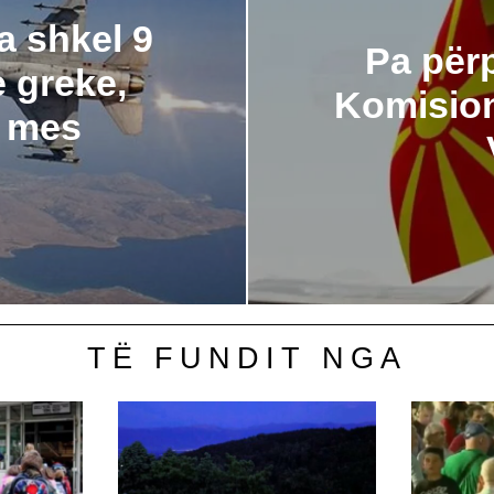
a shkel 9
Pa përp
e greke,
Komision
r mes
TË FUNDIT NGA