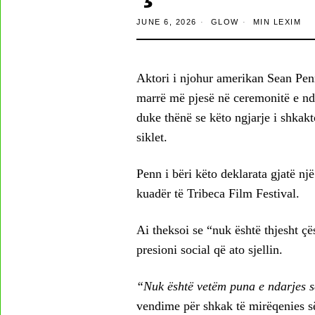
JUNE 6, 2026
GLOW
MIN LEXIM
Aktori i njohur amerikan Sean Pen
marrë më pjesë në ceremonitë e nd
duke thënë se këto ngjarje i shkakt
siklet.
Penn i bëri këto deklarata gjatë n
kuadër të Tribeca Film Festival.
Ai theksoi se “nuk është thjesht ç
presioni social që ato sjellin.
“Nuk është vetëm puna e ndarjes 
vendime për shkak të mirëqenies s