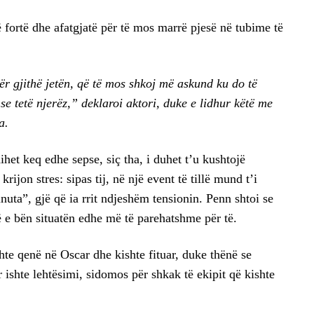
 fortë dhe afatgjatë për të mos marrë pjesë në tubime të
r gjithë jetën, që të mos shkoj më askund ku do të
e tetë njerëz,” deklaroi aktori, duke e lidhur këtë me
a.
het keq edhe sepse, siç tha, i duhet t’u kushtojë
ijon stres: sipas tij, në një event të tillë mund t’i
nuta”, gjë që ia rrit ndjeshëm tensionin. Penn shtoi se
ë e bën situatën edhe më të parehatshme për të.
hte qenë në Oscar dhe kishte fituar, duke thënë se
r ishte lehtësimi, sidomos për shkak të ekipit që kishte