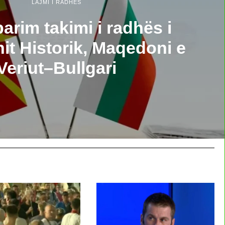
LAJMI I RADHËS
arim takimi i radhës i
it Historik, Maqedoni e
Veriut–Bullgari