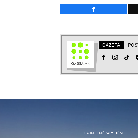
GAZETA
POS
LAJMI I MËPARSHËM