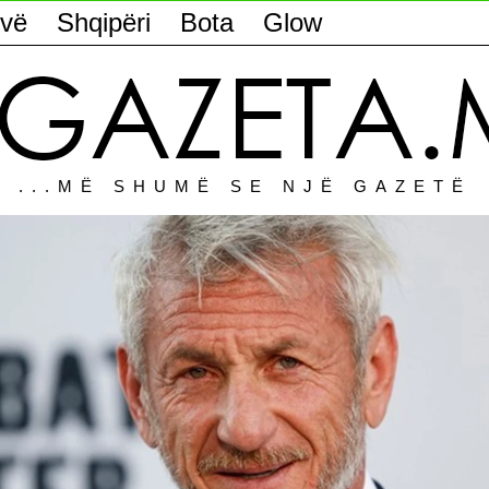
vë
Shqipëri
Bota
Glow
...MË SHUMË SE NJË GAZETË