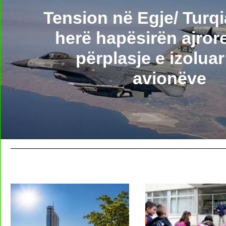
Tension në Egje/ Turqi
herë hapësirën ajror
përplasje e izolua
avionëve