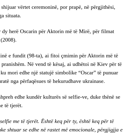
shijuar vërtet ceremoninë, por prapë, në përgjithësi,
a situata.
 dy herë Oscarin për Aktorin më të Mirë, për filmat
 (2008).
në e fundit (98-ta), ai fitoi çmimin për Aktorin më të
i pranishëm. Në vend të kësaj, ai udhëtoi në Kiev për të
ku mori edhe një statujë simbolike “Oscar” të punuar
huratë nga përfaqësues të hekurudhave ukrainase.
shpreh edhe kundër kulturës së selfie-ve, duke thënë se
 të tjerët.
elfie me të tjerët. Është keq për ty, është keq për të
 duke shtuar se edhe në rastet më emocionale, përgjigjja e