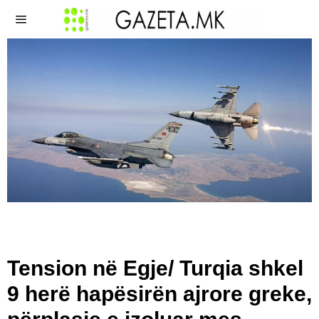
Tension në Egje/ Turqia shkel
9 herë hapësirën ajrore greke,