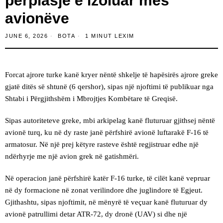
përplasje e izoluar mes
avionëve
JUNE 6, 2026
BOTA
1 MINUT LEXIM
Forcat ajrore turke kanë kryer nëntë shkelje të hapësirës ajrore greke
gjatë ditës së shtunë (6 qershor), sipas një njoftimi të publikuar nga
Shtabi i Përgjithshëm i Mbrojtjes Kombëtare të Greqisë.
Sipas autoriteteve greke, mbi arkipelag kanë fluturuar gjithsej nëntë
avionë turq, ku në dy raste janë përfshirë avionë luftarakë F-16 të
armatosur. Në një prej këtyre rasteve është regjistruar edhe një
ndërhyrje me një avion grek në gatishmëri.
Në operacion janë përfshirë katër F-16 turke, të cilët kanë vepruar
në dy formacione në zonat verilindore dhe juglindore të Egjeut.
Gjithashtu, sipas njoftimit, në mënyrë të veçuar kanë fluturuar dy
avionë patrullimi detar ATR-72, dy dronë (UAV) si dhe një