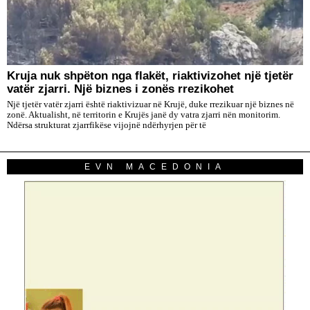
Kruja nuk shpëton nga flakët, riaktivizohet një tjetër
vatër zjarri. Një biznes i zonës rrezikohet
Një tjetër vatër zjarri është riaktivizuar në Krujë, duke rrezikuar një biznes në
zonë. Aktualisht, në territorin e Krujës janë dy vatra zjarri nën monitorim.
Ndërsa strukturat zjarrfikëse vijojnë ndërhyrjen për të
EVN MACEDONIA