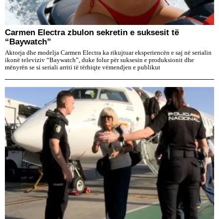
Carmen Electra zbulon sekretin e suksesit të
“Baywatch”
Aktorja dhe modelja Carmen Electra ka rikujtuar eksperiencën e saj në serialin
ikonë televiziv “Baywatch”, duke folur për suksesin e produksionit dhe
mënyrën se si seriali arriti të tërhiqte vëmendjen e publikut