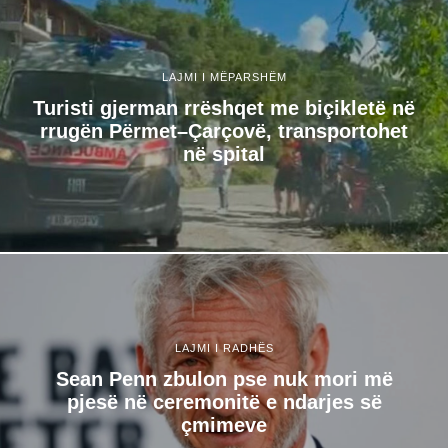
LAJMI I MËPARSHËM
Turisti gjerman rrëshqet me biçikletë në
rrugën Përmet–Çarçovë, transportohet
në spital
LAJMI I RADHËS
Sean Penn zbulon pse nuk mori më
pjesë në ceremonitë e ndarjes së
çmimeve