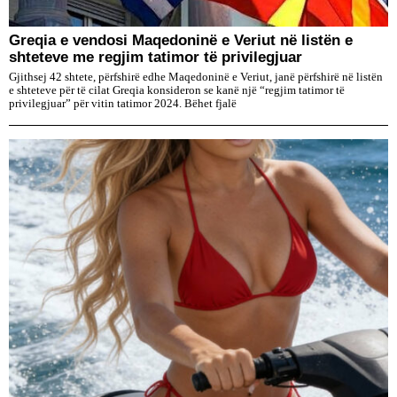
Greqia e vendosi Maqedoninë e Veriut në listën e
shteteve me regjim tatimor të privilegjuar
Gjithsej 42 shtete, përfshirë edhe Maqedoninë e Veriut, janë përfshirë në listën
e shteteve për të cilat Greqia konsideron se kanë një “regjim tatimor të
privilegjuar” për vitin tatimor 2024. Bëhet fjalë