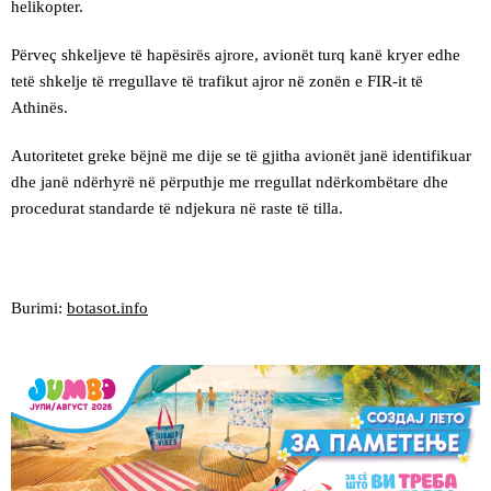
helikopter.
Përveç shkeljeve të hapësirës ajrore, avionët turq kanë kryer edhe
tetë shkelje të rregullave të trafikut ajror në zonën e FIR-it të
Athinës.
Autoritetet greke bëjnë me dije se të gjitha avionët janë identifikuar
dhe janë ndërhyrë në përputhje me rregullat ndërkombëtare dhe
procedurat standarde të ndjekura në raste të tilla.
Burimi:
botasot.info