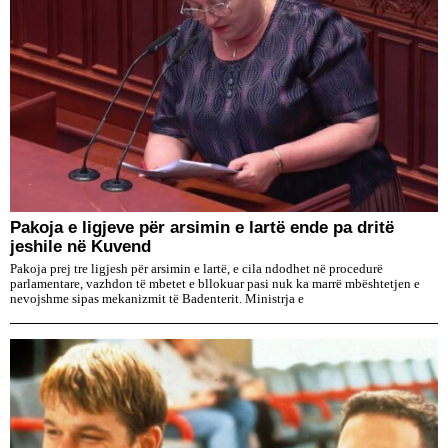
Pakoja e ligjeve për arsimin e lartë ende pa dritë
jeshile në Kuvend
Pakoja prej tre ligjesh për arsimin e lartë, e cila ndodhet në procedurë
parlamentare, vazhdon të mbetet e bllokuar pasi nuk ka marrë mbështetjen e
nevojshme sipas mekanizmit të Badenterit. Ministrja e