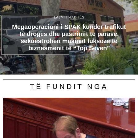
LAJMI I RADHËS
Megaoperacioni i SPAK kundër trafikut
të drogës dhe pastrimit të parave,
sekuestrohen makinat luksoze të
biznesmenit të “Top Seven”
TË FUNDIT NGA