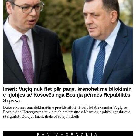
​Imeri: Vuçiq nuk flet për paqe, krenohet me bllokimin
e njohjes së Kosovës nga Bosnja përmes Republikës
Srpska
Duke e komentuar deklaratën e presidentit të të Serbisë Aleksandar Vuçiç se
Bosnja dhe Hercegovina nuk e njeh pavarësinë e Kosovës, njohësi i çështjeve
të sigurisë, Dorajet Imeri, theksoi se kjo ndodh
EVN MACEDONIA