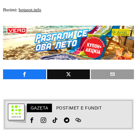
Burimi:
botasot.info
GAZETA
POSTIMET E FUNDIT