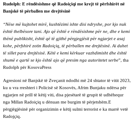
Rudolph: E rëndësishme që Radoiçiqi me krejt të përfshirët në
Banjskë të përballen me drejtësinë
“Nëse më kujtohet mirë, kushtëzimi ishte disi ndryshe, por kjo nuk
është thelbësore tani. Ajo që është e rëndësishme për ne, dhe e kemi
thënë publikisht, është që të gjithë përgjegjësit për ngjarjet e asaj
kohe, përfshirë zotin Radoiçiq, të përballen me drejtësinë. Ai duhet
të sillet para drejtësisë. Këtë e kemi kërkuar vazhdimisht dhe është
shumë e qartë se kjo është ajo që presim nga autoritetet serbe
”, tha
Rudolph për KosovaPress
Agresioni në Banjskë të Zveçanit ndodhi më 24 shtator të vitit 2023,
ku u vra rreshteri i Policisë së Kosovës, Afrim Bunjaku ndërsa për
ngjarjen në prill të këtij viti, disa pjesëtarë të grupit të udhëhequr
nga Millan Radoiçiq u dënuan me burgim të përjetshëm.E
përgjëgjësinë për organizimin e këtij sulmi terrorist e ka marrë vetë
Radojçiq.