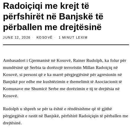
Radoiçiqi me krejt të
përfshirët në Banjskë të
përballen me drejtësinë
JUNE 12, 2026
KOSOVË
1 MINUT LEXIM
Ambasadori i Gjermanisë në Kosovë, Rainer Rudolph, ka folur për
mundësinë që Serbia ta dorëzojë terroristin Millan Radoiçiq në
Kosovë, si personi që e ka marrë përgjegjësinë për agresionin në
Banjskë por edhe me kushtëzimin e themelimit të Asociacionit të
Komunave me Shumicë Serbe me dorëzimin e tij te drejtësia në
Kosovë.
Rudolph u shpreh se për ta është e rëndësishme që të gjithë
përgjegjësit e rastit në Banjskë, përfshirë Radoiçiqin të përballen me
drejtësinë.