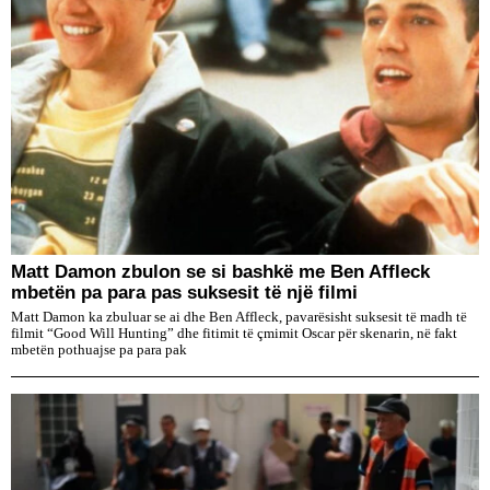
Matt Damon zbulon se si bashkë me Ben Affleck
mbetën pa para pas suksesit të një filmi
Matt Damon ka zbuluar se ai dhe Ben Affleck, pavarësisht suksesit të madh të
filmit “Good Will Hunting” dhe fitimit të çmimit Oscar për skenarin, në fakt
mbetën pothuajse pa para pak