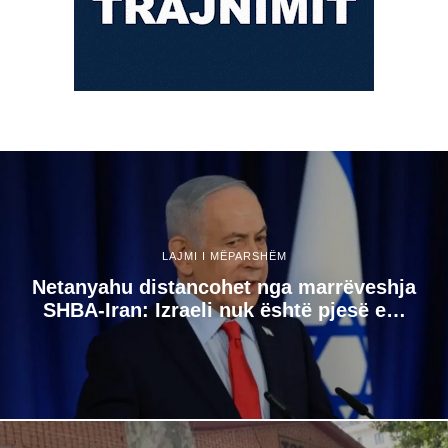
LAJMI I MËPARSHËM
Netanyahu distancohet nga marrëveshja
SHBA-Iran: Izraeli nuk është pjesë e…