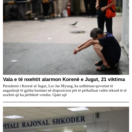
Vala e të nxehtit alarmon Korenë e Jugut, 21 viktima
Presidenti i Koresë së Jugut, Lee Jae Myung, ka urdhëruar qeverinë të
angazhojë të gjitha burimet në dispozicion për të përballuar valën rekord të të
nxehtit që ka përfshirë vendin. Gjatë një