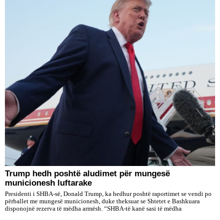
Trump hedh poshtë aludimet për mungesë
municionesh luftarake
Presidenti i SHBA-së, Donald Trump, ka hedhur poshtë raportimet se vendi po
përballet me mungesë municionesh, duke theksuar se Shtetet e Bashkuara
disponojnë rezerva të mëdha armësh. “SHBA-të kanë sasi të mëdha