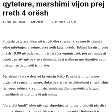
qytetare, marshimi vijon prej
rreth 4 orësh
JUNE 18, 2026
SHQIPËRI
1 MINUT LEXIM
Protesta qytetare vijon në rrugët dhe sheshet kryesore të Tiranës
edhe mbrëmjen e sotme, prej rreth katër orësh. Tubimi ka nisur prej
orësh 19:00 në bulevardin përpara Kryeministrisë, por protestuesit
qëndruan aty më pak se zakonisht, pasi rrethuan me shpejtësi sapo
mësuan se deputetët ishin atje.
Marshimi i tyre e detyroi kryetarin Niko Peleshi të mbyllte me
urgjencë seancën plenare, duke deklaruar se diskutimet shtesë ishin
tërhequr, ndërsa kryeministri, ministrat dhe deputetët u larguan
menjëherë në drejtime të ndryshme.
“Ju erdhi fundi” ishte një nga shprehjet që turma brohoriti për disa
minuta, derisa u kthye sërish pas drejt bulevardit Dëshmorët e