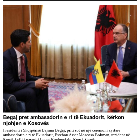
​Begaj pret ambasadorin e ri të Ekuadorit, kërkon
njohjen e Kosovës
Presidenti i Shqipërisë Bajram Begaj, priti sot në një ceremoni zyrtare
ambasadorin e ri të Ekuadorit, Esteban Assar Moscoso Bohman, rezident në
Romë, i cili i paraqiti Letrat Kredenciale. Kreu i Shtetit