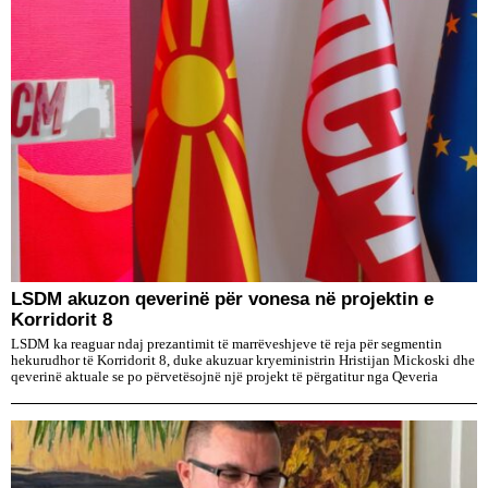
LSDM akuzon qeverinë për vonesa në projektin e
Korridorit 8
LSDM ka reaguar ndaj prezantimit të marrëveshjeve të reja për segmentin
hekurudhor të Korridorit 8, duke akuzuar kryeministrin Hristijan Mickoski dhe
qeverinë aktuale se po përvetësojnë një projekt të përgatitur nga Qeveria