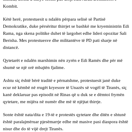
Kombit.
Këtë herë, protestuesit u ndalën përpara selisë së Partisë
Demokratike, duke përsëritur thirrjet se bashkë me kryeministrin Edi
Rama, nga skena politike duhet të largohet edhe lideri opozitar Sali
Berisha. Mes protestuesve dhe militantëve të PD pati sharje në
distancë.
Qytetarët e ndalën marshimin nën zyrën e Edi Ramës dhe për më
shumë se një orë mbajtën fjalime.
Ashtu siç është bërë traditë e përnatshme, protestuesit janë duke
ecur në këmbë në rrugët kryesore të Unazës së vogël të Tiranës, siç
kanë deklaruar pas episodit në Rinas që u duk se e dëmtoi frymën
qytetare, me mijëra në numër dhe më të njëjtat thirrje.
Sonte është nata/dita e 19-të e protestës qytetare dhe ditën e shtunë
është paralajmëruar pjesëmarrje edhe më masive pasi diaspora është
nisur dhe do të vijë drejt Tiranës.