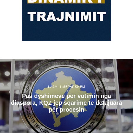
LAJMI I MËPARSHËM
Pas dyshimeve për votimin nga
diaspora, KQZ jep sqarime të detajuara
për procesin