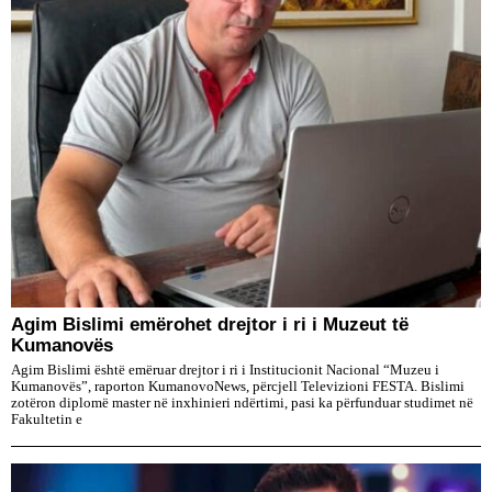
Agim Bislimi emërohet drejtor i ri i Muzeut të
Kumanovës
Agim Bislimi është emëruar drejtor i ri i Institucionit Nacional “Muzeu i
Kumanovës”, raporton KumanovoNews, përcjell Televizioni FESTA. Bislimi
zotëron diplomë master në inxhinieri ndërtimi, pasi ka përfunduar studimet në
Fakultetin e