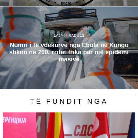
LAJMI I RADHËS
Numri i të vdekurve nga Ebola në Kongo
shkon në 200, rritet frika për një epidemi
masive
TË FUNDIT NGA