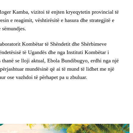
oger Kamba, vizitoi të enjten kryeqytetin provincial të
esin e reagimit, vështirësitë e hasura dhe strategjitë e
 e sëmundjes.
aboratorit Kombëtar të Shëndetit dhe Shërbimeve
ëndetësisë të Ugandës dhe nga Instituti Kombëtar i
hanë se lloji aktual, Ebola Bundibugyo, erdhi nga një
 përjashtuar mundësinë që ai të mund të lidhet me një
hur ose vazhdoi të përhapet pa u zbuluar.