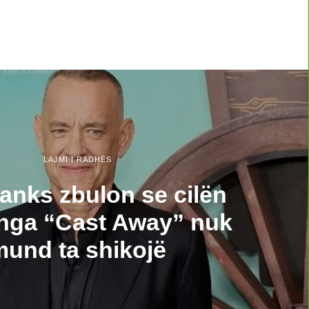
LAJMI I RADHËS
nks zbulon se cilën
nga “Cast Away” nuk
mund ta shikojë