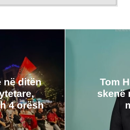
 në ditën
Tom Ha
ytetare,
skenë 
th 4 orësh