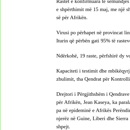
Rastet e konfirmuara të sëmundjes 
e shpërthimit më 15 maj, me një s
së për Afrikën.
Virusi po përhapet në provincat li
Iturin që përbën gati 95% të rastev
Ndërkohë, 19 raste, përfshirë dy v
Kapaciteti i testimit dhe mbikëqyrj
zbulimit, tha Qendrat për Kontroll
Drejtori i Përgjithshëm i Qendrav
për Afrikën, Jean Kaseya, ka paral
pa në epideminë e Afrikës Perënd
njerëz në Guine, Liberi dhe Sierra
shpejt.