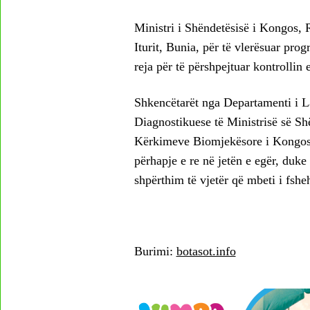
Ministri i Shëndetësisë i Kongos, R
Iturit, Bunia, për të vlerësuar progr
reja për të përshpejtuar kontrollin
Shkencëtarët nga Departamenti i L
Diagnostikuese të Ministrisë së Sh
Kërkimeve Biomjekësore i Kongos t
përhapje e re në jetën e egër, duke
shpërthim të vjetër që mbeti i fshe
Burimi:
botasot.info