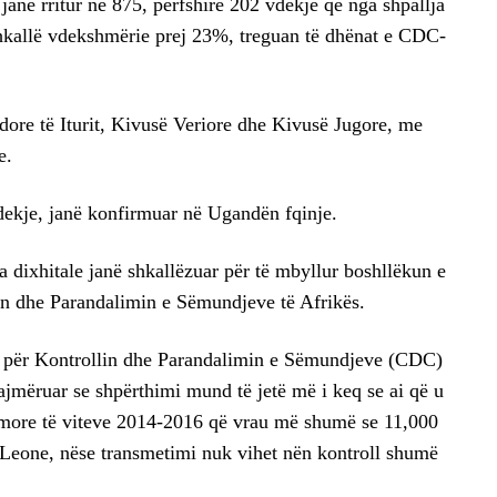
janë rritur në 875, përfshirë 202 vdekje që nga shpallja
hkallë vdekshmërie prej 23%, treguan të dhënat e CDC-
ndore të Iturit, Kivusë Veriore dhe Kivusë Jugore, me
e.
dekje, janë konfirmuar në Ugandën fqinje.
a dixhitale janë shkallëzuar për të mbyllur boshllëkun e
in dhe Parandalimin e Sëmundjeve të Afrikës.
e për Kontrollin dhe Parandalimin e Sëmundjeve (CDC)
ajmëruar se shpërthimi mund të jetë më i keq se ai që u
imore të viteve 2014-2016 që vrau më shumë se 11,000
 Leone, nëse transmetimi nuk vihet nën kontroll shumë