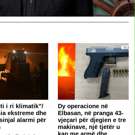
ti i ri klimatik”/
Dy operacione në
ia ekstreme dhe
Elbasan, në pranga 43-
 sinjal alarmi për
vjeçari për djegien e tre
n
makinave, një tjetër u
kap me armë dhe