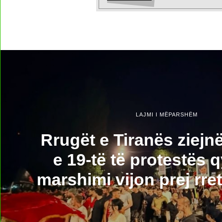
LAJMI I MËPARSHËM
Rrugët e Tiranës ziejnë
e 19-të të protestës q
marshimi vijon prej rre