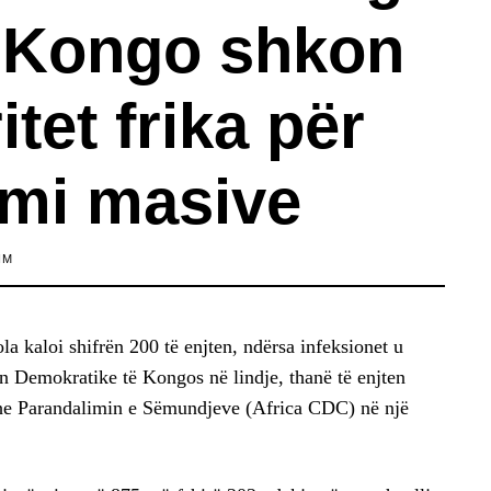
 Kongo shkon
itet frika për
emi masive
IM
a kaloi shifrën 200 të enjten, ndërsa infeksionet u
n Demokratike të Kongos në lindje, thanë të enjten
dhe Parandalimin e Sëmundjeve (Africa CDC) në një