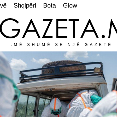
vë
Shqipëri
Bota
Glow
...MË SHUMË SE NJË GAZETË