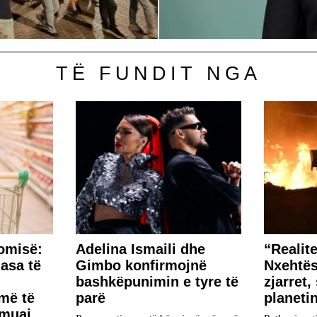
TË FUNDIT NGA
omisë:
Adelina Ismaili dhe
“Realite
asa të
Gimbo konfirmojnë
Nxehtës
bashkëpunimin e tyre të
zjarret,
më të
parë
planeti
 muaj