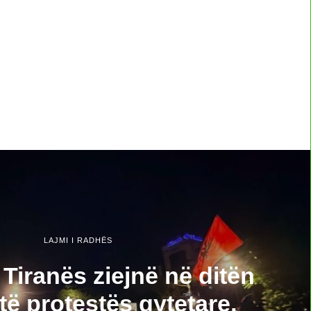
LAJMI I RADHËS
 Tiranës ziejnë në ditën
 të protestës qytetare,