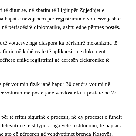
 të ditur se, në zbatim të Ligjit për Zgjedhjet e
ha hapat e nevojshëm për regjistrimin e votuesve jashtë
i në përfaqësitë diplomatike, ashtu edhe përmes postës.
it të votuesve nga diaspora ka përfshirë mekanizma të
grafimin në kohë reale të aplikuesit me dokument
dëftese unike regjistrimi në adresën elektronike të
e për votimin fizik janë hapur 30 qendra votimi në
ër votimin me postë janë vendosur kuti postare në 22
për të rritur sigurinë e procesit, në dy proceset e fundit
letëvotime të shtypura nga vetë institucioni, të pajisura
me ato që përdoren në vendvotimet brenda Kosovës.