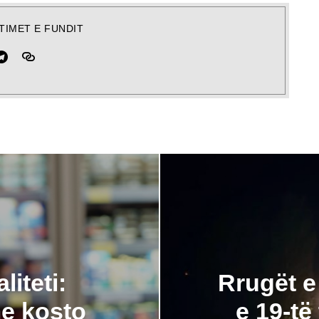
TIMET E FUNDIT
liteti:
Rrugët e
me kosto
e 19-të