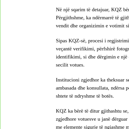
Në një sqarim të detajuar, KQZ bëri
Përgjithshme, ka ndërmarrë të gjit
vendit dhe organizimin e votimit s
Sipas KQZ-së, procesi i regjistrim
veçantë verifikimi, përfshirë foto
identifikimi, si dhe dërgimin e një 
secilit votues.
Institucioni zgjedhor ka theksuar s
ambasada dhe konsullata, ndërsa p
shtete të ndryshme të botës.
KQZ ka bërë të ditur gjithashtu se, 
zgjedhore votuesve u janë dërguar f
me elemente sigurie të ngjashme 