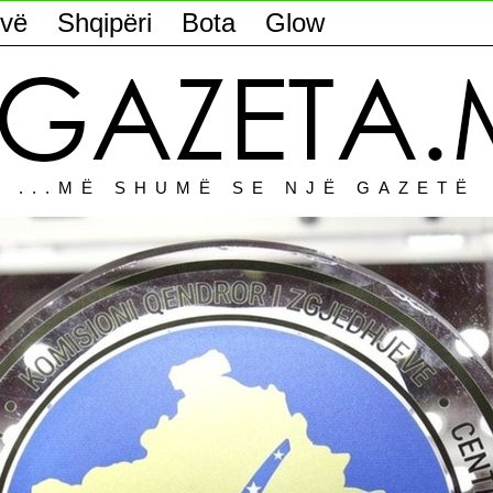
vë
Shqipëri
Bota
Glow
...MË SHUMË SE NJË GAZETË