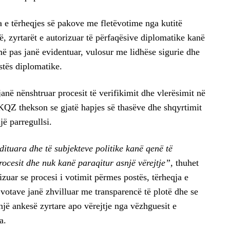
 e tërheqjes së pakove me fletëvotime nga kutitë
, zyrtarët e autorizuar të përfaqësive diplomatike kanë
 më pas janë evidentuar, vulosur me lidhëse sigurie dhe
tës diplomatike.
janë nënshtruar procesit të verifikimit dhe vlerësimit në
 KQZ thekson se gjatë hapjes së thasëve dhe shqyrtimit
jë parregullsi.
dituara dhe të subjekteve politike kanë qenë të
rocesit dhe nuk kanë paraqitur asnjë vërejtje”,
thuhet
uar se procesi i votimit përmes postës, tërheqja e
votave janë zhvilluar me transparencë të plotë dhe se
një ankesë zyrtare apo vërejtje nga vëzhguesit e
a.