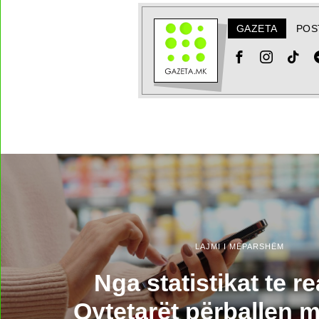
GAZETA
POS
LAJMI I MËPARSHËM
Nga statistikat te rea
Qytetarët përballen 