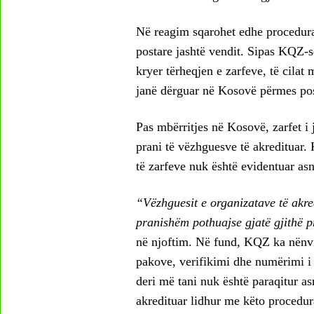
Në reagim sqarohet edhe procedura
postare jashtë vendit. Sipas KQZ-së
kryer tërheqjen e zarfeve, të cilat
janë dërguar në Kosovë përmes pos
Pas mbërritjes në Kosovë, zarfet i 
prani të vëzhguesve të akredituar.
të zarfeve nuk është evidentuar asn
“Vëzhguesit e organizatave të akre
pranishëm pothuajse gjatë gjithë p
në njoftim. Në fund, KQZ ka nënviz
pakove, verifikimi dhe numërimi i 
deri më tani nuk është paraqitur as
akredituar lidhur me këto procedur