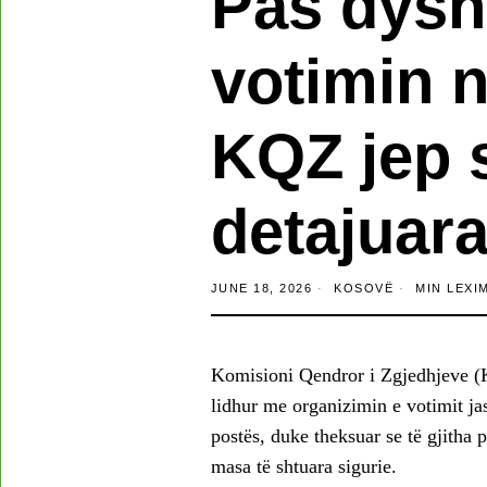
Pas dysh
votimin 
KQZ jep 
detajuara
JUNE 18, 2026
KOSOVË
MIN LEXI
Komisioni Qendror i Zgjedhjeve (K
lidhur me organizimin e votimit ja
postës, duke theksuar se të gjitha 
masa të shtuara sigurie.