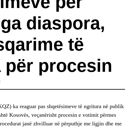
imeve për
nga diaspora,
sqarime të
 për procesin
M
QZ) ka reaguar pas shqetësimeve të ngritura në publik
shtë Kosovës, veçanërisht procesin e votimit përmes
procedurat janë zhvilluar në përputhje me ligjin dhe me