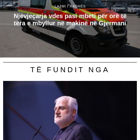
LAJMI I RADHËS
Njëvjeçarja vdes pasi mbeti për orë të
tëra e mbyllur në makinë në Gjermani
TË FUNDIT NGA