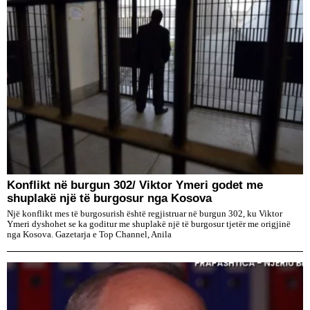
Konflikt në burgun 302/ Viktor Ymeri godet me
shuplakë një të burgosur nga Kosova
Një konflikt mes të burgosurish është regjistruar në burgun 302, ku Viktor
Ymeri dyshohet se ka goditur me shuplakë një të burgosur tjetër me origjinë
nga Kosova. Gazetarja e Top Channel, Anila