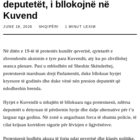
deputetët, i bllokojnë në
Kuvend
JUNE 18, 2026
SHQIPËRI
1 MINUT LEXIM
Në ditën e 19-të të protestës kundër qeverisë, qytetarët e
zhvendosën aksionin e tyre para Kuvendit, aty ku po zhvillohej
seanca plenare. Pasi u mblodhën në Sheshin Skënderbej,
protestuesit marshuan drejt Parlamentit, duke bllokuar hyrjet
kryesore të godinës dhe duke vënë nën presion deputetët që
ndodheshin brenda.
Hyrjet e Kuvendit u mbajtën të bllokuara nga protestuesit, ndërsa
deputetët u detyruan të përdornin hyrje dhe dalje alternative për t’u
larguar nga godina. Në zonë u angazhuan forca të shumta policie, të
cilat krijuan korridore sigurie për lëvizjen e ligjvënësve.
Protestuesit hodhën akuza të forta ndaj qeverisë dhe klasës politike,