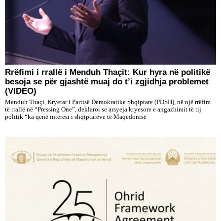
Rrëfimi i rrallë i Menduh Thaçit: Kur hyra në politikë
besoja se për gjashtë muaj do t’i zgjidhja problemet
(VIDEO)
Menduh Thaçi, Kryetar i Partisë Demokratike Shqiptare (PDSH), në një rrëfim
të rrallë në “Pressing One”, deklaroi se arsyeja kryesore e angazhimit të tij
politik “ka qenë interesi i shqiptarëve të Maqedonisë