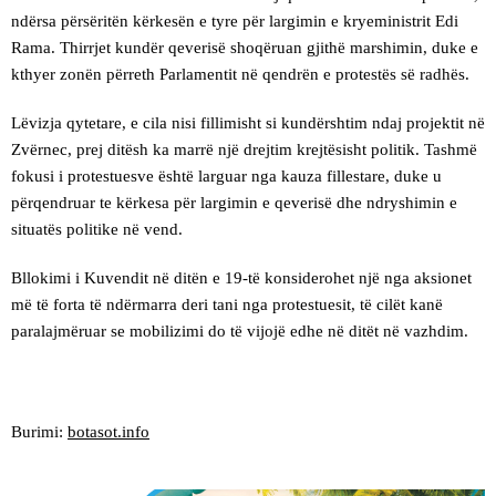
ndërsa përsëritën kërkesën e tyre për largimin e kryeministrit Edi
Rama. Thirrjet kundër qeverisë shoqëruan gjithë marshimin, duke e
kthyer zonën përreth Parlamentit në qendrën e protestës së radhës.
Lëvizja qytetare, e cila nisi fillimisht si kundërshtim ndaj projektit në
Zvërnec, prej ditësh ka marrë një drejtim krejtësisht politik. Tashmë
fokusi i protestuesve është larguar nga kauza fillestare, duke u
përqendruar te kërkesa për largimin e qeverisë dhe ndryshimin e
situatës politike në vend.
Bllokimi i Kuvendit në ditën e 19-të konsiderohet një nga aksionet
më të forta të ndërmarra deri tani nga protestuesit, të cilët kanë
paralajmëruar se mobilizimi do të vijojë edhe në ditët në vazhdim.
Burimi:
botasot.info