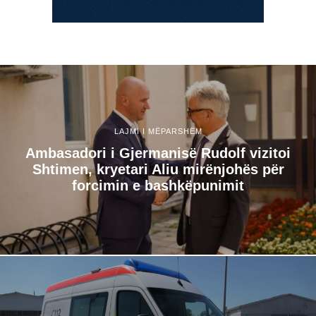
LAJMI I MËPARSHËM
​Ambasadori i Gjermanisë Rudolf vizitoi
Shtimen, kryetari Aliu mirënjohës për
forcimin e bashkëpunimit