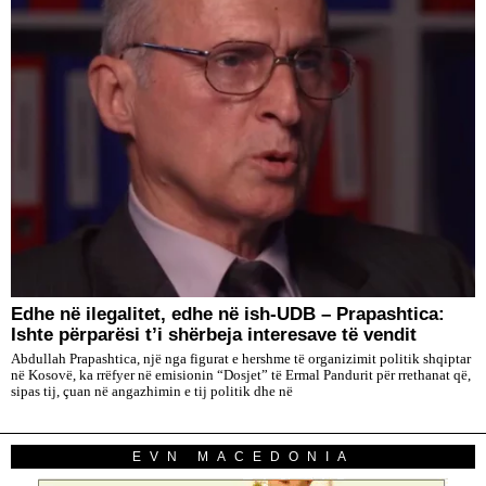
Edhe në ilegalitet, edhe në ish-UDB – Prapashtica:
Ishte përparësi t’i shërbeja interesave të vendit
Abdullah Prapashtica, një nga figurat e hershme të organizimit politik shqiptar
në Kosovë, ka rrëfyer në emisionin “Dosjet” të Ermal Pandurit për rrethanat që,
sipas tij, çuan në angazhimin e tij politik dhe në
EVN MACEDONIA