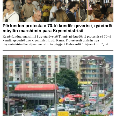
Përfundon protesta e 70-të kundër qeverisë, qytetarët
mbyllin marshimin para Kryeministrisë
Ka përfunduar marshimi i qytetarëve në Tiranë, në kuadër të protestës së 70-të
kundër qeverisë dhe kryeministrit Edi Rama. Protestuesit u nisën nga
Kryeministria dhe vijuan marshimin përgjatë Bulevardit “Bajram Curri”, në