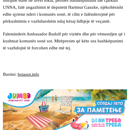
shtrijmë edhe në nivel lokal, përmes bashkëpunimit me Qarkun
UNNA, falë angazhimit të deputetit Hartmut Ganzke, njëkohësisht
edhe qytetar nderi i komunës sonë, të cilin e falënderojmë për
përkushtimin e vazhdueshëm ndaj kësaj lidhjeje të veçantë.
Faleminderit Ambasador Rudolf për vizitën dhe për vëmendjen që i
kushtuat komunës sonë sot. Mirëpresim që këto ura bashkëpunimi
të vazhdojnë të forcohen edhe më tej.
Burimi:
botasot.info