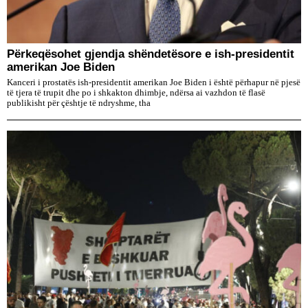
Përkeqësohet gjendja shëndetësore e ish-presidentit
amerikan Joe Biden
Kanceri i prostatës ish-presidentit amerikan Joe Biden i është përhapur në pjesë
të tjera të trupit dhe po i shkakton dhimbje, ndërsa ai vazhdon të flasë
publikisht për çështje të ndryshme, tha