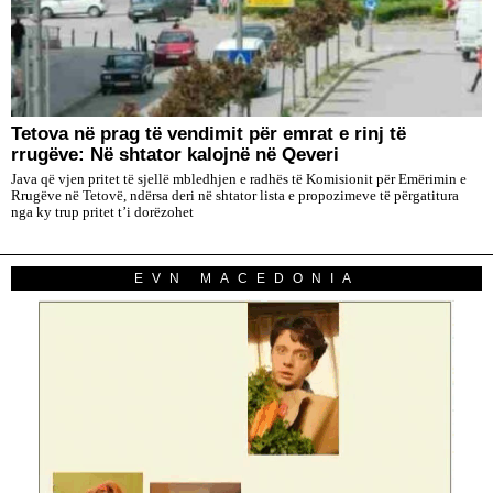
Tetova në prag të vendimit për emrat e rinj të
rrugëve: Në shtator kalojnë në Qeveri
Java që vjen pritet të sjellë mbledhjen e radhës të Komisionit për Emërimin e
Rrugëve në Tetovë, ndërsa deri në shtator lista e propozimeve të përgatitura
nga ky trup pritet t’i dorëzohet
EVN MACEDONIA