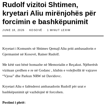
Rudolf vizitoi Shtimen,
kryetari Aliu mirënjohës për
forcimin e bashkëpunimit
JUNE 18, 2026
KOSOVË
1 MINUT LEXIM
Kryetari i Komunës së Shtimes Qemajl Aliu priti ambasadorin e
Gjermanisë në Kosovë, Rainer Rudolf.
Me këtë rast bënë homazhe në Memorialin e Reçakut. Njëherësh
vizituan çerdhen e re në Godanc , klubin e volejbollit të vajzave
“Vjosa” dhe Parkun NRW në Davidovc.
Kryetari Aliu e falënderoi ambasadorin Rudolf për urat e
bashkëpunimit që vazhdojnë të forcohen.
Postimi i plotë: