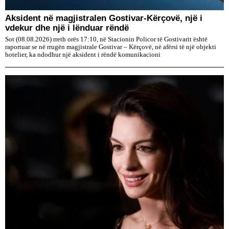
Aksident në magjistralen Gostivar-Kërçovë, një i
vdekur dhe një i lënduar rëndë
Sot (08.08.2026) rreth orës 17:10, në Stacionin Policor të Gostivarit është
raportuar se në rrugën magjistrale Gostivar – Kërçovë, në afërsi të një objekti
hotelier, ka ndodhur një aksident i rëndë komunikacioni