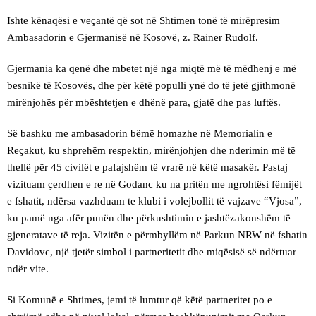
Ishte kënaqësi e veçantë që sot në Shtimen tonë të mirëpresim
Ambasadorin e Gjermanisë në Kosovë, z. Rainer Rudolf.
Gjermania ka qenë dhe mbetet një nga miqtë më të mëdhenj e më
besnikë të Kosovës, dhe për këtë populli ynë do të jetë gjithmonë
mirënjohës për mbështetjen e dhënë para, gjatë dhe pas luftës.
Së bashku me ambasadorin bëmë homazhe në Memorialin e
Reçakut, ku shprehëm respektin, mirënjohjen dhe nderimin më të
thellë për 45 civilët e pafajshëm të vrarë në këtë masakër. Pastaj
vizituam çerdhen e re në Godanc ku na pritën me ngrohtësi fëmijët
e fshatit, ndërsa vazhduam te klubi i volejbollit të vajzave “Vjosa”,
ku pamë nga afër punën dhe përkushtimin e jashtëzakonshëm të
gjeneratave të reja. Vizitën e përmbyllëm në Parkun NRW në fshatin
Davidovc, një tjetër simbol i partneritetit dhe miqësisë së ndërtuar
ndër vite.
Si Komunë e Shtimes, jemi të lumtur që këtë partneritet po e