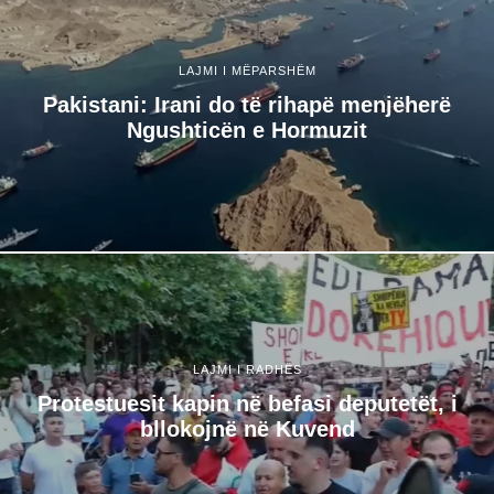
LAJMI I MËPARSHËM
Pakistani: Irani do të rihapë menjëherë
Ngushticën e Hormuzit
LAJMI I RADHËS
Protestuesit kapin në befasi deputetët, i
bllokojnë në Kuvend