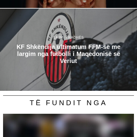
LAJMI I RADHËS
KF Shkëndija ultimatum FFM-së me
largim nga futbolli i Maqedonisë së
Veriut
TË FUNDIT NGA