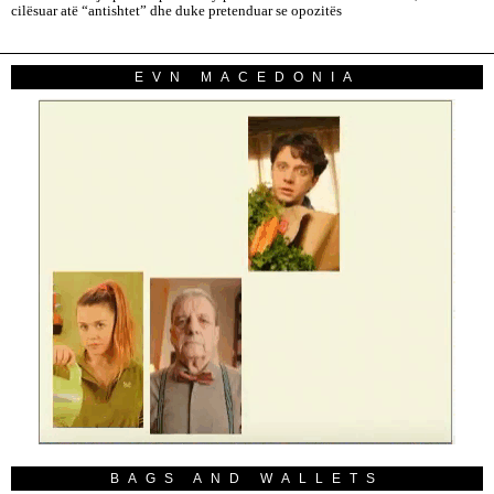
cilësuar atë “antishtet” dhe duke pretenduar se opozitës
EVN MACEDONIA
BAGS AND WALLETS