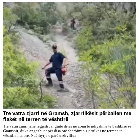
Tre vatra zjarri në Gramsh, zjarrfikësit përballen me
flakët në terren të vështirë
Tre vatra zjarri janë regjistruar gjatë ditës në zona të ndryshme të bashkisë së
Gramshit, duke angazhuar për disa orë shërbimin zjarrfikës në terrene të
vështira malore. Ndërhyrja e parë u zhvillua