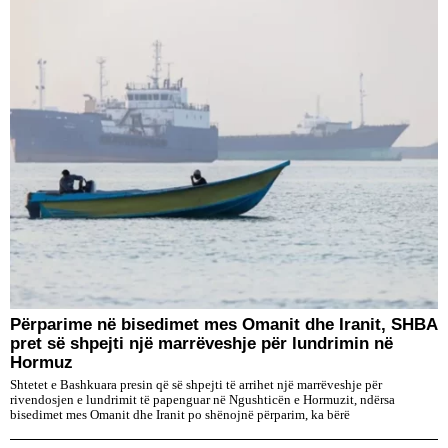
Përparime në bisedimet mes Omanit dhe Iranit, SHBA
pret së shpejti një marrëveshje për lundrimin në
Hormuz
Shtetet e Bashkuara presin që së shpejti të arrihet një marrëveshje për
rivendosjen e lundrimit të papenguar në Ngushticën e Hormuzit, ndërsa
bisedimet mes Omanit dhe Iranit po shënojnë përparim, ka bërë