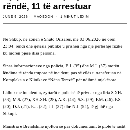
rëndë, 11 të arrestuar
JUNE 5, 2026
MAQEDONI
1 MINUT LEXIM
Në Shkup, në zonën e Shuto Orizarës, më 03.06.2026 në orën
23:04, rendi dhe qetësia publike u prishën nga një përleshje fizike
ku morën pjesë disa persona.
Sipas informacioneve nga policia, E.J. (35) dhe M.J. (37) morën
lëndime të rënda trupore në incident, pas së cilës u transferuan në
Kompleksin e Klinikave “Nëna Terezë” për ndihmë mjekësore.
Lidhur me incidentin, zyrtaröt e policisë të privuar nga liria S.XH.
(53), M.S. (27), XH.XH. (28), A.K. (44), S.S. (29), F.M. (46), F.S.
(20), D.J. (21), E.J. (32), J.J. (27) dhe N.J. (54), të gjithë nga
Shkupi.
Ministria e Brendshme njofton se pas dokumentimit të plotë të rastit,