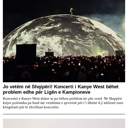
Jo vetëm në Shqipëri! Koncerti i Kanye West bëhet
problem edhe për Ligën e Kampioneve
Koncertet e Kanye West duket se po bëhen problem në çdo vend. Në Shqipëri
krijoi polemika pa fund me vendimin e qeverisë për t’i dhënë 4,2 milionë euro
këngëtarit për të zhvilluar koncertin