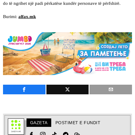
do të ngrihet një padi përkatëse kundër personave të përfshirë.
Burimi:
alfax.mk
GAZETA
POSTIMET E FUNDIT