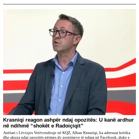
​Krasniqi reagon ashpër ndaj opozitës: U kanë ardhur
në ndihmë “shokët e Radoiçiqit”
Anëtari i Lëvizjes Vetëvendosje në KQZ, Alban Krasniqi, ka adresuar kritika
dhe akuza ndaj opozitës përmes dy postimeve të ndara në Facebook, duke e