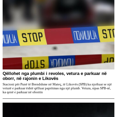
Qëllohet nga plumbi i revoles, vetura e parkuar në
oborr, në rajonin e Likovës
Stacioni për Punë të Brendshme në Mateç, të Likovës (SPB) ka njoftuar se një
veturë e parkuar është qëlluar papritmas nga një plumb. Vetura, sipas SPB-së,
ka qenë e parkuar në oborrin