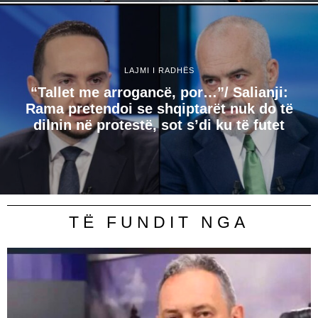
LAJMI I RADHËS
“Tallet me arrogancë, por…”/ Salianji:
Rama pretendoi se shqiptarët nuk do të
dilnin në protestë, sot s’di ku të futet
TË FUNDIT NGA