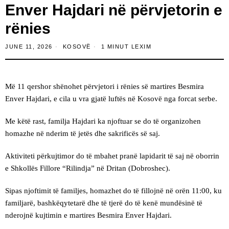
Enver Hajdari në përvjetorin e
rënies
JUNE 11, 2026
KOSOVË
1 MINUT LEXIM
Më 11 qershor shënohet përvjetori i rënies së martires Besmira
Enver Hajdari, e cila u vra gjatë luftës në Kosovë nga forcat serbe.
Me këtë rast, familja Hajdari ka njoftuar se do të organizohen
homazhe në nderim të jetës dhe sakrificës së saj.
Aktiviteti përkujtimor do të mbahet pranë lapidarit të saj në oborrin
e Shkollës Fillore “Rilindja” në Dritan (Dobroshec).
Sipas njoftimit të familjes, homazhet do të fillojnë në orën 11:00, ku
familjarë, bashkëqytetarë dhe të tjerë do të kenë mundësinë të
nderojnë kujtimin e martires Besmira Enver Hajdari.