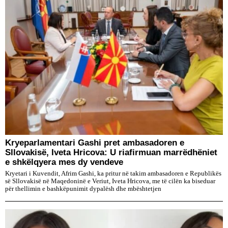
Kryeparlamentari Gashi pret ambasadoren e
Sllovakisë, Iveta Hricova: U riafirmuan marrëdhëniet
e shkëlqyera mes dy vendeve
Kryetari i Kuvendit, Afrim Gashi, ka pritur në takim ambasadoren e Republikës
së Sllovakisë në Maqedoninë e Veriut, Iveta Hricova, me të cilën ka biseduar
për thellimin e bashkëpunimit dypalësh dhe mbështetjen