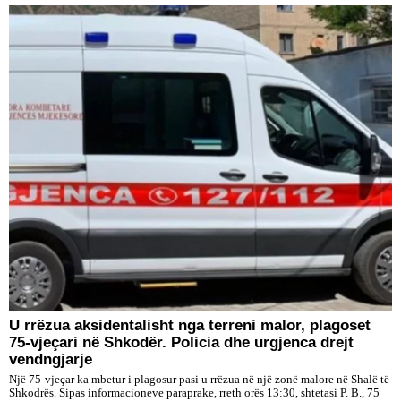
U rrëzua aksidentalisht nga terreni malor, plagoset
75-vjeçari në Shkodër. Policia dhe urgjenca drejt
vendngjarje
Një 75-vjeçar ka mbetur i plagosur pasi u rrëzua në një zonë malore në Shalë të
Shkodrës. Sipas informacioneve paraprake, rreth orës 13:30, shtetasi P. B., 75