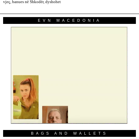
vjeç, banues në Shkodër, dyshohet
EVN MACEDONIA
BAGS AND WALLETS