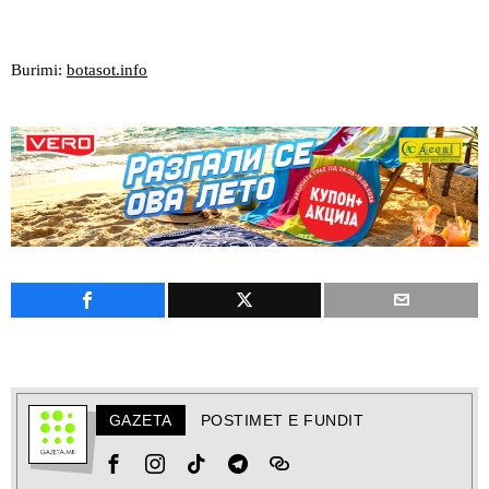
Burimi:
botasot.info
GAZETA
POSTIMET E FUNDIT