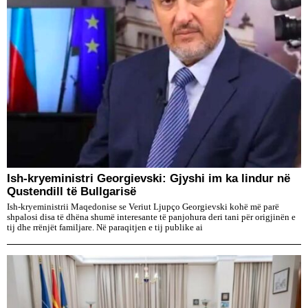
Ish-kryeministri Georgievski: Gjyshi im ka lindur në
Qustendill të Bullgarisë
Ish-kryeministrii Maqedonise se Veriut Ljupço Georgievski kohë më parë
shpalosi disa të dhëna shumë interesante të panjohura deri tani për origjinën e
tij dhe rrënjët familjare. Në paraqitjen e tij publike ai