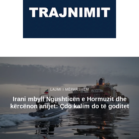
LAJMI I MËPARSHËM
Irani mbyll Ngushticën e Hormuzit dhe
kërcënon anijet: Çdo kalim do të goditet