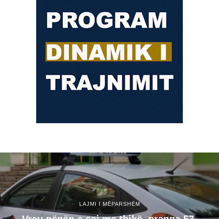
LAJMI I MËPARSHËM