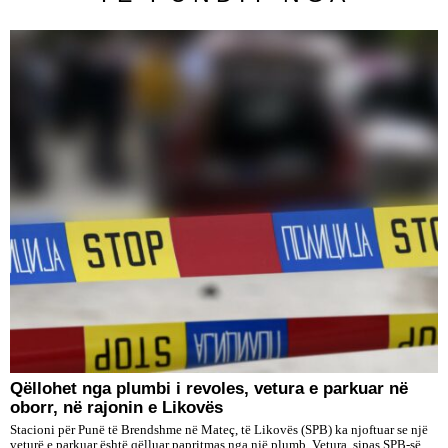
Qëllohet nga plumbi i revoles, vetura e parkuar në
oborr, në rajonin e Likovës
Stacioni për Punë të Brendshme në Mateç, të Likovës (SPB) ka njoftuar se një
veturë e parkuar është qëlluar papritmas nga një plumb. Vetura, sipas SPB-së,