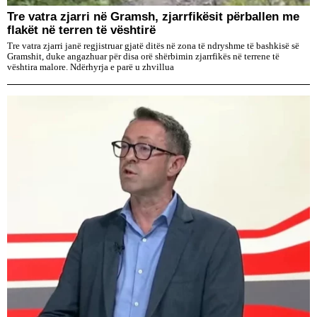
Tre vatra zjarri në Gramsh, zjarrfikësit përballen me
flakët në terren të vështirë
Tre vatra zjarri janë regjistruar gjatë ditës në zona të ndryshme të bashkisë së
Gramshit, duke angazhuar për disa orë shërbimin zjarrfikës në terrene të
vështira malore. Ndërhyrja e parë u zhvillua