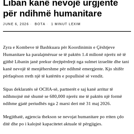
Liban kanë nevojë urgjente
për ndihmë humanitare
JUNE 6, 2026
BOTA
1 MINUT LEXIM
Zyra e Kombeve të Bashkuara për Koordinimin e Çështjeve
Humanitare ka paralajmëruar se të paktën 1.4 milionë njerëz në të
gjithë Libanin janë prekur drejtpërdrejt nga sulmet izraelite dhe tani
kanë nevojë të menjëhershme për ndihmë emergjente. Kjo shifër
përfaqëson rreth një të katërtën e popullsisë së vendit.
Sipas deklaratës së OCHA-së, partnerët e saj kanë arritur të
ndihmojnë më shumë se 680,000 njerëz me të paktën një formë
ndihme gjatë periudhës nga 2 marsi deri më 31 maj 2026.
Megjithatë, agjencia thekson se nevojat humanitare po rriten çdo
ditë dhe po i kalojnë kapacitetet aktuale të përgjigjes.