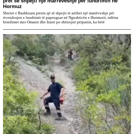
pret së shpejti një marrëveshje për lundrimin në
Hormuz
Shtetet e Bashkuara presin që së shpejti të arrihet një marrëveshje për
rivendosjen e lundrimit të papenguar në Ngushticën e Hormuzit, ndërsa
bisedimet mes Omanit dhe Iranit po shënojnë përparim, ka bërë