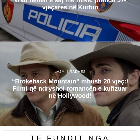
Vrau nënën e saj me thikë, pranga 57-
vjeçares në Kurbin
LAJMI I RADHËS
“Brokeback Mountain” mbush 20 vjeç:/
Filmi që ndryshoi romancën e kufizuar
në Hollywood!
TË FUNDIT NGA