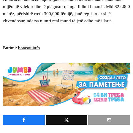
mijëra të vdekur dhe të plagosur që nga fillimi i marsit. Mbi 822,000
njerëz, përfshirë rreth 300,000 fëmijë, janë regjistruar si të
zhvendosur, ndërsa numri real mund të jetë edhe më i lartë.
Burimi:
botasot.info