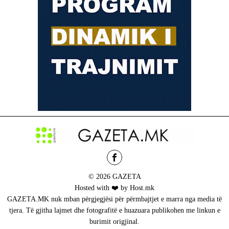
© 2026 GAZETA
Hosted with ❤️ by Host.mk
GAZETA.MK nuk mban përgjegjësi për përmbajtjet e marra nga media të
tjera. Të gjitha lajmet dhe fotografitë e huazuara publikohen me linkun e
burimit origjinal.