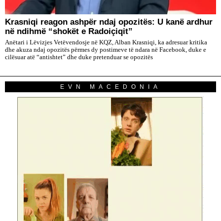
​Krasniqi reagon ashpër ndaj opozitës: U kanë ardhur
në ndihmë “shokët e Radoiçiqit”
Anëtari i Lëvizjes Vetëvendosje në KQZ, Alban Krasniqi, ka adresuar kritika
dhe akuza ndaj opozitës përmes dy postimeve të ndara në Facebook, duke e
cilësuar atë “antishtet” dhe duke pretenduar se opozitës
EVN MACEDONIA