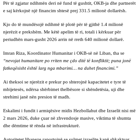
Për të zgjatur ndihmën deri në fund të gushtit, OKB-ja dhe partnerët
e saj kërkojnë një financim shtesë prej 331.5 milionë dollarësh.
Kjo do të mundësojë ndihmë të plotë për të gjithë 1.4 milionë
njerëzit e prekshëm. Me këtë apelim të ri, totali i kërkuar për
periudhën mars-gusht 2026 arrin në rreth 640 milionë dollarë.
Imran Riza, Koordinator Humanitar i OKB-së në Liban, tha se
“nevojat humanitare po rriten me çdo ditë të konfliktit; puna jonë
fatkeqësisht është larg nga mbarimi… na duhet financimi.”
Ai theksoi se njerëzit e prekur po shterojnë kapacitetet e tyre të
mbijetesës, ndërsa shërbimet thelbësore si shëndetësia, uji dhe
strehimi janë nën presion të madh.
Eskalimi i fundit i armiqësive midis Hezbollahut dhe Izraelit nisi më
2 mars 2026, duke çuar në zhvendosje masive, viktima të shumta
dhe dëmtime të rënda në infrastrukturë.
Autoritetet libaneze raportojnë se sulmet izraelite kanë shkaktuar