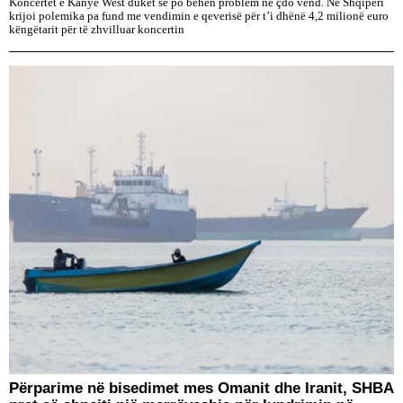
Koncertet e Kanye West duket se po bëhen problem në çdo vend. Në Shqipëri
krijoi polemika pa fund me vendimin e qeverisë për t’i dhënë 4,2 milionë euro
këngëtarit për të zhvilluar koncertin
Përparime në bisedimet mes Omanit dhe Iranit, SHBA