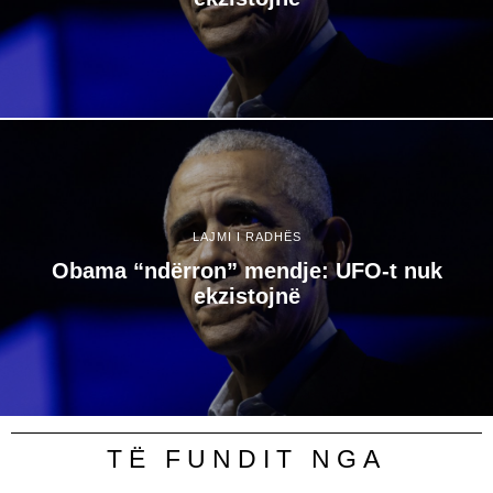
LAJMI I RADHËS
Obama “ndërron” mendje: UFO-t nuk
ekzistojnë
TË FUNDIT NGA