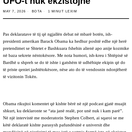
UFO-t nuk ekzistojnë
MAY 7, 2026
BOTA
1 MINUT LEXIM
Pas deklaratave të tij që ngjallën debat në mbarë botën, ish-
presidenti amerikan Barack Obama ka hedhur poshtë edhe një herë
pretendimet se Shtetet e Bashkuara fshehin alienë apo anije kozmike
në baza sekrete nëntokësore. Me nota humori, ish-kreu i Shtëpisë së
Bardhë u shpreh se do të ishte i gatshëm të udhëhiqte ekipin që do
të priste qeniet jashtëtokësore, nëse ato do të vendosnin ndonjëherë
të vizitonin Tokën.
Obama rikujtoi komentet që kishte bërë në një podcast gjatë muajit
shkurt, ku deklaronte se “ata janë realë, por unë nuk i kam parë”.
Në një intervistë me moderatorin Stephen Colbert, ai sqaroi se me
këtë deklaratë kishte parasysh pafundësinë e universit dhe
mundësinë që njerëzimi të mos jetë e vetmja formë jete që ekziston.