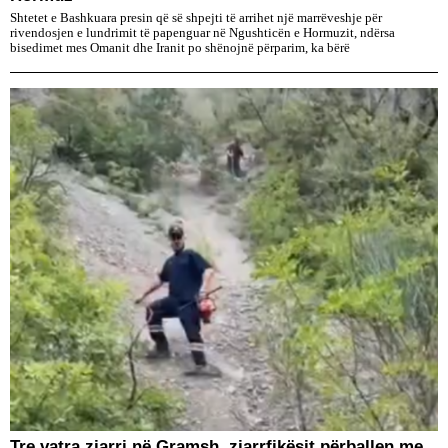
Shtetet e Bashkuara presin që së shpejti të arrihet një marrëveshje për
rivendosjen e lundrimit të papenguar në Ngushticën e Hormuzit, ndërsa
bisedimet mes Omanit dhe Iranit po shënojnë përparim, ka bërë
Tre vatra zjarri në Gramsh, zjarrfikësit përballen me