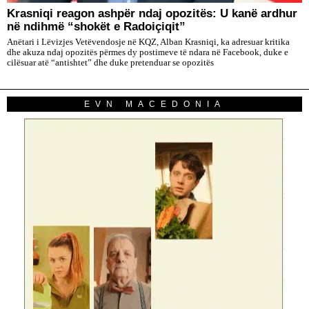
​Krasniqi reagon ashpër ndaj opozitës: U kanë ardhur
në ndihmë “shokët e Radoiçiqit”
Anëtari i Lëvizjes Vetëvendosje në KQZ, Alban Krasniqi, ka adresuar kritika
dhe akuza ndaj opozitës përmes dy postimeve të ndara në Facebook, duke e
cilësuar atë “antishtet” dhe duke pretenduar se opozitës
EVN MACEDONIA