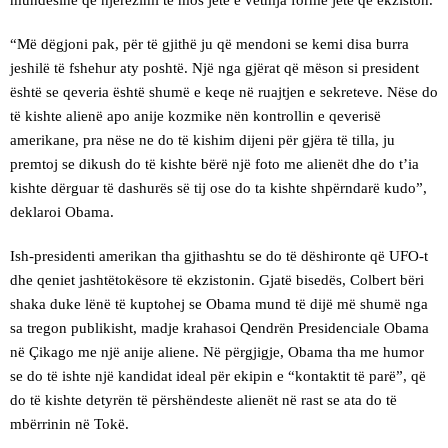
“Më dëgjoni pak, për të gjithë ju që mendoni se kemi disa burra
jeshilë të fshehur aty poshtë. Një nga gjërat që mëson si president
është se qeveria është shumë e keqe në ruajtjen e sekreteve. Nëse do
të kishte alienë apo anije kozmike nën kontrollin e qeverisë
amerikane, pra nëse ne do të kishim dijeni për gjëra të tilla, ju
premtoj se dikush do të kishte bërë një foto me alienët dhe do t’ia
kishte dërguar të dashurës së tij ose do ta kishte shpërndarë kudo”,
deklaroi Obama.
Ish-presidenti amerikan tha gjithashtu se do të dëshironte që UFO-t
dhe qeniet jashtëtokësore të ekzistonin. Gjatë bisedës, Colbert bëri
shaka duke lënë të kuptohej se Obama mund të dijë më shumë nga
sa tregon publikisht, madje krahasoi Qendrën Presidenciale Obama
në Çikago me një anije aliene. Në përgjigje, Obama tha me humor
se do të ishte një kandidat ideal për ekipin e “kontaktit të parë”, që
do të kishte detyrën të përshëndeste alienët në rast se ata do të
mbërrinin në Tokë.