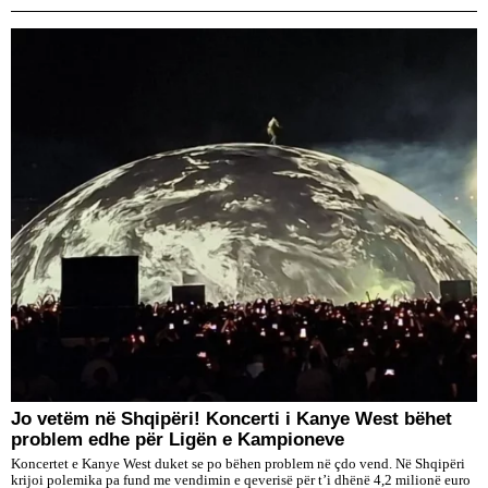
Jo vetëm në Shqipëri! Koncerti i Kanye West bëhet
problem edhe për Ligën e Kampioneve
Koncertet e Kanye West duket se po bëhen problem në çdo vend. Në Shqipëri
krijoi polemika pa fund me vendimin e qeverisë për t’i dhënë 4,2 milionë euro