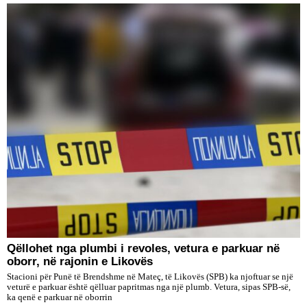
Qëllohet nga plumbi i revoles, vetura e parkuar në
oborr, në rajonin e Likovës
Stacioni për Punë të Brendshme në Mateç, të Likovës (SPB) ka njoftuar se një
veturë e parkuar është qëlluar papritmas nga një plumb. Vetura, sipas SPB-së,
ka qenë e parkuar në oborrin