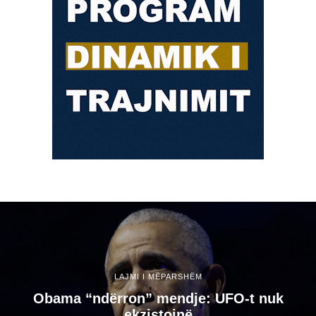
LAJMI I MËPARSHËM
Obama “ndërron” mendje: UFO-t nuk
ekzistojnë