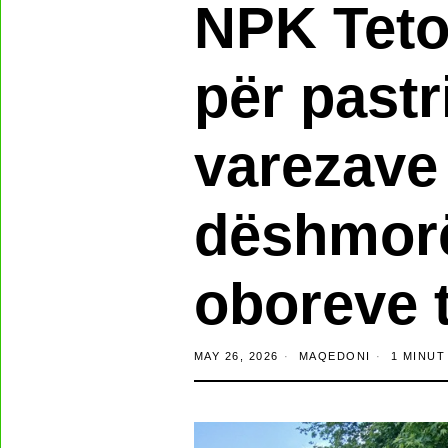
NPK Teto
për pastr
varezave 
dëshmor
oboreve 
MAY 26, 2026
MAQEDONI
1 MINUT