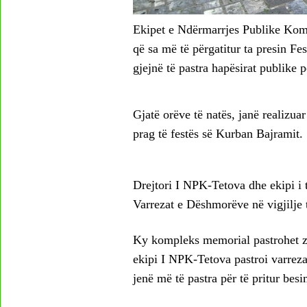
Ekipet e Ndërmarrjes Publike Komu
që sa më të përgatitur ta presin Fe
gjejnë të pastra hapësirat publike p
Gjatë orëve të natës, janë realizua
prag të festës së Kurban Bajramit.
Drejtori I NPK-Tetova dhe ekipi i 
Varrezat e Dëshmorëve në vigjilje 
Ky kompleks memorial pastrohet zak
ekipi I NPK-Tetova pastroi varreza
jenë më të pastra për të pritur besi