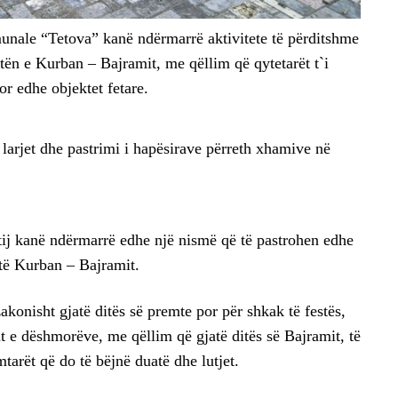
nale “Tetova” kanë ndërmarrë aktivitete të përditshme
stën e Kurban – Bajramit, me qëllim që qytetarët t`i
or edhe objektet fetare.
r larjet dhe pastrimi i hapësirave përreth xhamive në
tij kanë ndërmarrë edhe një nismë që të pastrohen edhe
të Kurban – Bajramit.
onisht gjatë ditës së premte por për shkak të festës,
t e dëshmorëve, me qëllim që gjatë ditës së Bajramit, të
mtarët që do të bëjnë duatë dhe lutjet.