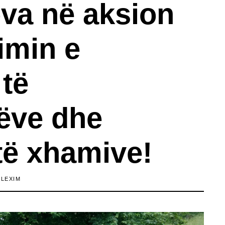
va në aksion
imin e
të
ëve dhe
të xhamive!
 LEXIM