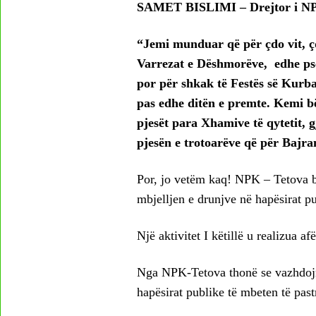
SAMET BISLIMI – Drejtor i NP
“Jemi munduar që për çdo vit, çd
Varrezat e Dëshmorëve, edhe pse
por për shkak të Festës së Kurba
pas edhe ditën e premte. Kemi bë
pjesët para Xhamive të qytetit, g
pjesën e trotoarëve që për Bajra
Por, jo vetëm kaq! NPK – Tetova 
mbjelljen e drunjve në hapësirat pu
Një aktivitet I këtillë u realizua a
Nga NPK-Tetova thonë se vazhdojm
hapësirat publike të mbeten të past