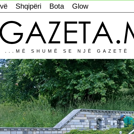
vë
Shqipëri
Bota
Glow
...MË SHUMË SE NJË GAZETË