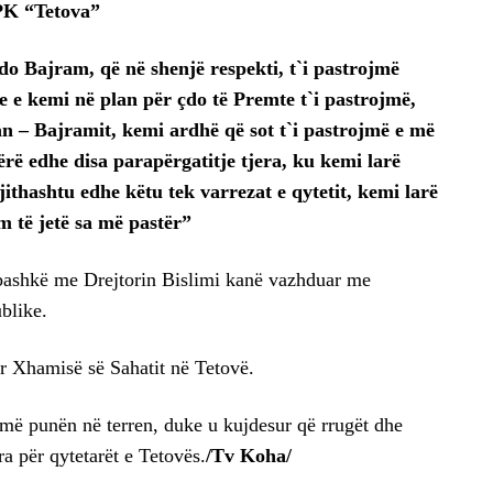
K “Tetova”
o Bajram, që në shenjë respekti, t`i pastrojmë
 e kemi në plan për çdo të Premte t`i pastrojmë,
n – Bajramit, kemi ardhë që sot t`i pastrojmë e më
rë edhe disa parapërgatitje tjera, ku kemi larë
jithashtu edhe këtu tek varrezat e qytetit, kemi larë
m të jetë sa më pastër”
bashkë me Drejtorin Bislimi kanë vazhduar me
blike.
fër Xhamisë së Sahatit në Tetovë.
ë punën në terren, duke u kujdesur që rrugët dhe
ra për qytetarët e Tetovës.
/Tv Koha/