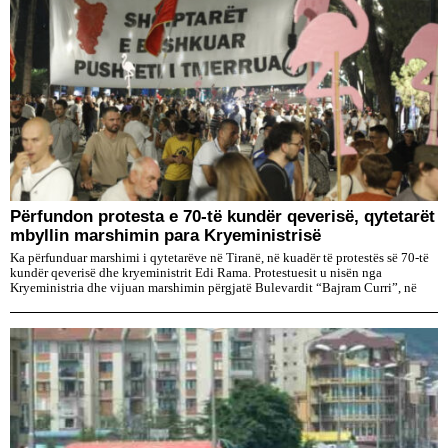
Përfundon protesta e 70-të kundër qeverisë, qytetarët
mbyllin marshimin para Kryeministrisë
Ka përfunduar marshimi i qytetarëve në Tiranë, në kuadër të protestës së 70-të
kundër qeverisë dhe kryeministrit Edi Rama. Protestuesit u nisën nga
Kryeministria dhe vijuan marshimin përgjatë Bulevardit “Bajram Curri”, në