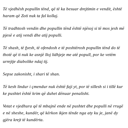
Të vjedhësh popullin tënd, që të ka besuar drejtimin e vendit, është
haram që Zoti nuk ta fal kollaj.
Të tradhtosh vendin dhe popullin tënd është njësoj si të mos jesh më
pjesë e atij vendi dhe atij populli.
Të shash, të fyesh, të ofendosh e të poshtërosh popullin tënd do të
thotë që ti nuk ke asnjë lloj lidhjeje me atë popull, por ke vetëm
urrejtje diabolike ndaj tij.
Sepse zakonisht, i shari të shan.
Të kesh lindur i çmendur nuk është faji yt, por të sillesh si i tillë kur
ke pushtet është krim që duhet dënuar penalisht.
Votat e vjedhura që të mbajnë ende në pushtet dhe populli në rrugë
e në sheshe, kundër, që kërkon ikjen tënde nga aty ku je, janë dy
gjëra krejt të kundërta.