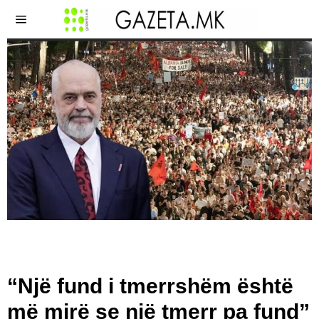
“Një fund i tmerrshëm është
më mirë se një tmerr pa fund”