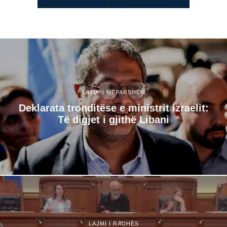
LAJMI I MËPARSHËM
Deklarata tronditëse e ministrit izraelit:
Të digjet i gjithë Libani
LAJMI I RADHËS