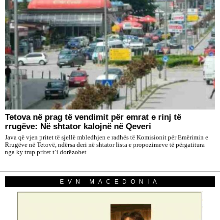
Tetova në prag të vendimit për emrat e rinj të
rrugëve: Në shtator kalojnë në Qeveri
Java që vjen pritet të sjellë mbledhjen e radhës të Komisionit për Emërimin e
Rrugëve në Tetovë, ndërsa deri në shtator lista e propozimeve të përgatitura
nga ky trup pritet t’i dorëzohet
EVN MACEDONIA