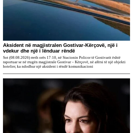
Aksident në magjistralen Gostivar-Kërçovë, një i
vdekur dhe një i lënduar rëndë
Sot (08.08.2026) rreth orës 17:10, në Stacionin Policor të Gostivarit është
raportuar se në rrugën magjistrale Gostivar – Kërçovë, në afërsi të një objekti
hotelier, ka ndodhur një aksident i rëndë komunikacioni