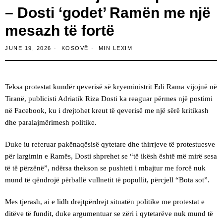
– Dosti ‘godet’ Ramën me një
mesazh të fortë
JUNE 19, 2026
KOSOVË
MIN LEXIM
Teksa protestat kundër qeverisë së kryeministrit Edi Rama vijojnë në
Tiranë, publicisti Adriatik Riza Dosti ka reaguar përmes një postimi
në Facebook, ku i drejtohet kreut të qeverisë me një sërë kritikash
dhe paralajmërimesh politike.
Duke iu referuar pakënaqësisë qytetare dhe thirrjeve të protestuesve
për largimin e Ramës, Dosti shprehet se “të ikësh është më mirë sesa
të të përzënë”, ndërsa thekson se pushteti i mbajtur me forcë nuk
mund të qëndrojë përballë vullnetit të popullit, përcjell “Bota sot”.
Mes tjerash, ai e lidh drejtpërdrejt situatën politike me protestat e
ditëve të fundit, duke argumentuar se zëri i qytetarëve nuk mund të