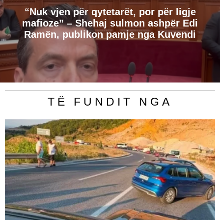
“Nuk vjen për qytetarët, por për ligje
mafioze” – Shehaj sulmon ashpër Edi
Ramën, publikon pamje nga Kuvendi
TË FUNDIT NGA