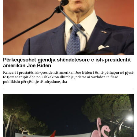
Përkeqësohet gjendja shëndetësore e ish-presidentit
amerikan Joe Biden
Kanceri i prostatës ish-presidentit amerikan Joe Biden i është përhapur në pjesë
të tjera të trupit dhe po i shkakton dhimbje, ndërsa ai vazhdon të flasë
publikisht për çështje të ndryshme, tha