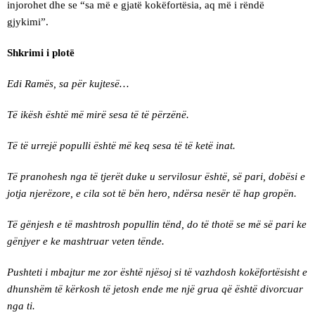
injorohet dhe se “sa më e gjatë kokëfortësia, aq më i rëndë
gjykimi”.
Shkrimi i plotë
Edi Ramës, sa për kujtesë…
Të ikësh është më mirë sesa të të përzënë.
Të të urrejë populli është më keq sesa të të ketë inat.
Të pranohesh nga të tjerët duke u servilosur është, së pari, dobësi e
jotja njerëzore, e cila sot të bën hero, ndërsa nesër të hap gropën.
Të gënjesh e të mashtrosh popullin tënd, do të thotë se më së pari ke
gënjyer e ke mashtruar veten tënde.
Pushteti i mbajtur me zor është njësoj si të vazhdosh kokëfortësisht e
dhunshëm të kërkosh të jetosh ende me një grua që është divorcuar
nga ti.