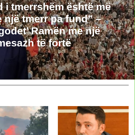
d i tmerrshëm është më
 një tmerr pa fund” –
‘godet’ Ramën me një
mesazh të fortë