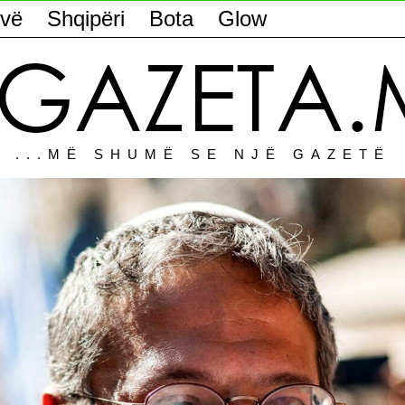
vë
Shqipëri
Bota
Glow
...MË SHUMË SE NJË GAZETË