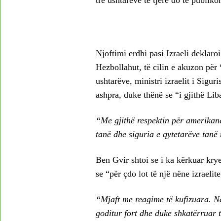
Njoftimi erdhi pasi Izraeli deklaro
Hezbollahut, të cilin e akuzon për 
ushtarëve, ministri izraelit i Sigu
ashpra, duke thënë se “i gjithë Liba
“Me gjithë respektin për amerikanët,
tanë dhe siguria e qytetarëve tanë
Ben Gvir shtoi se i ka kërkuar kry
se “për çdo lot të një nëne izraelit
“Mjaft me reagime të kufizuara. N
goditur fort dhe duke shkatërruar t