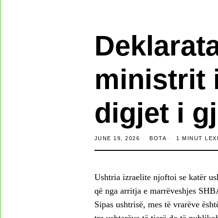
Deklarata
ministrit 
digjet i g
JUNE 19, 2026
BOTA
1 MINUT LEX
Ushtria izraelite njoftoi se katër u
që nga arritja e marrëveshjes SHBA
Sipas ushtrisë, mes të vrarëve ës
tre ushtarëve të tjerë do të publik