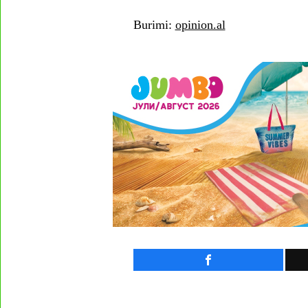
Burimi:
opinion.al