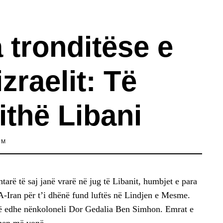
 tronditëse e
izraelit: Të
jithë Libani
IM
shtarë të saj janë vrarë në jug të Libanit, humbjet e para
-Iran për t’i dhënë fund luftës në Lindjen e Mesme.
htë edhe nënkoloneli Dor Gedalia Ben Simhon. Emrat e
ohen më vonë.