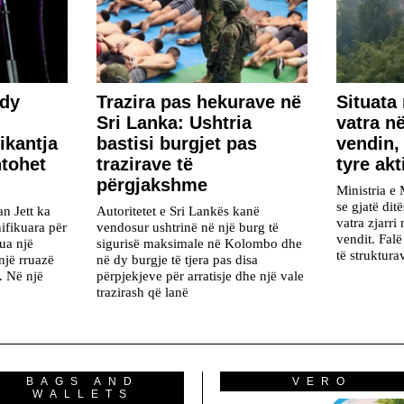
 dy
Trazira pas hekurave në
Situata 
Sri Lanka: Ushtria
vatra në
ikantja
bastisi burgjet pas
vendin,
htohet
trazirave të
tyre akt
përgjakshme
Ministria e 
se gjatë dit
n Jett ka
Autoritetet e Sri Lankës kanë
vatra zjarri
ifikuara për
vendosur ushtrinë në një burg të
vendit. Fal
rua një
sigurisë maksimale në Kolombo dhe
të struktur
një rruazë
në dy burgje të tjera pas disa
j. Në një
përpjekjeve për arratisje dhe një vale
trazirash që lanë
BAGS AND
VERO
WALLETS