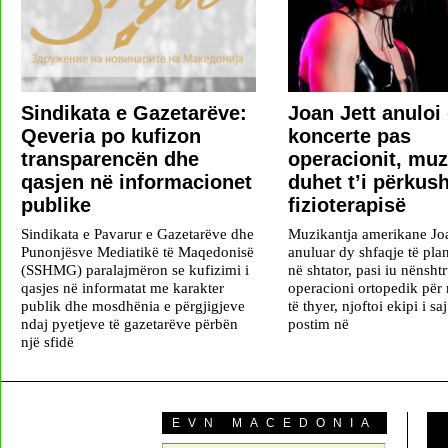
Sindikata e Gazetarëve:
Joan Jett anuloi
Qeveria po kufizon
koncerte pas
transparencën dhe
operacionit, muz
qasjen në informacionet
duhet t’i përkus
publike
fizioterapisë
Sindikata e Pavarur e Gazetarëve dhe
Muzikantja amerikane Joa
Punonjësve Mediatikë të Maqedonisë
anuluar dy shfaqje të plan
(SSHMG) paralajmëron se kufizimi i
në shtator, pasi iu nënsht
qasjes në informatat me karakter
operacioni ortopedik për 
publik dhe mosdhënia e përgjigjeve
të thyer, njoftoi ekipi i sa
ndaj pyetjeve të gazetarëve përbën
postim në
një sfidë
EVN MACEDONIA