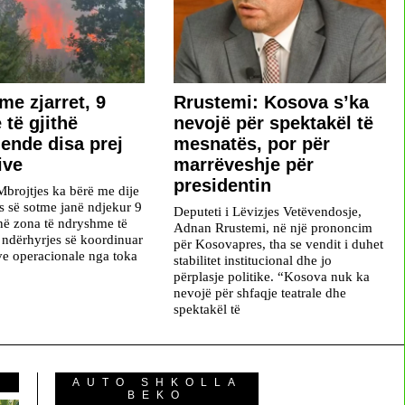
me zjarret, 9
Rrustemi: Kosova s’ka
 të gjithë
nevojë për spektakël të
 ende disa prej
mesnatës, por për
ive
marrëveshje për
presidentin
Mbrojtjes ka bërë me dije
ës së sotme janë ndjekur 9
Deputeti i Lëvizjes Vetëvendosje,
 në zona të ndryshme të
Adnan Rrustemi, në një prononcim
ë ndërhyrjes së koordinuar
për Kosovapres, tha se vendit i duhet
ave operacionale nga toka
stabilitet institucional dhe jo
përplasje politike. “Kosova nuk ka
nevojë për shfaqje teatrale dhe
spektakël të
AUTO SHKOLLA
BEKO