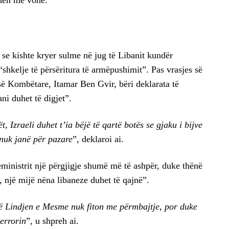
i se kishte kryer sulme në jug të Libanit kundër
“shkelje të përsëritura të armëpushimit”. Pas vrasjes së
risë Kombëtare, Itamar Ben Gvir, bëri deklarata të
ni duhet të digjet”.
 Izraeli duhet t’ia bëjë të qartë botës se gjaku i bijve
 nuk janë për pazare
”, deklaroi ai.
eministrit një përgjigje shumë më të ashpër, duke thënë
e, një mijë nëna libaneze duhet të qajnë”.
ë Lindjen e Mesme nuk fiton me përmbajtje, por duke
errorin
”, u shpreh ai.