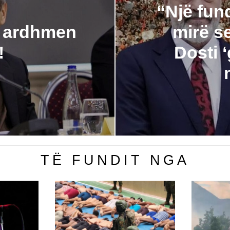
“Një fun
ë ardhmen
mirë se
p!
Dosti 
TË FUNDIT NGA