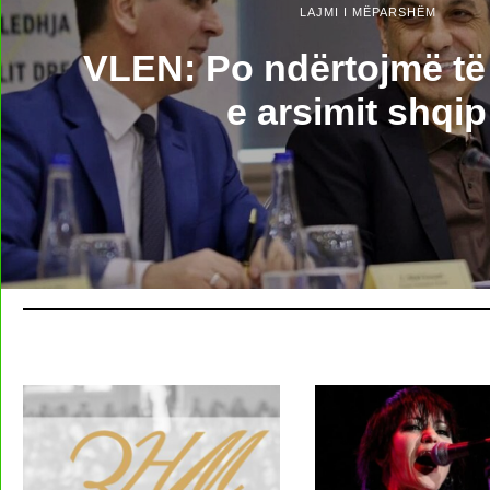
LAJMI I MËPARSHËM
VLEN: Po ndërtojmë t
e arsimit shqi