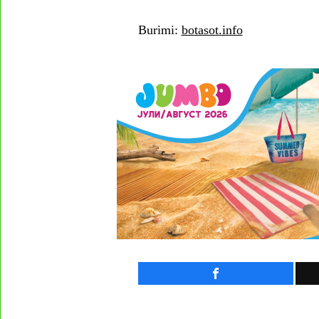
Burimi:
botasot.info