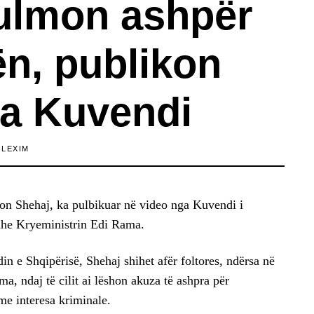
ulmon ashpër
n, publikon
a Kuvendi
 LEXIM
ron Shehaj, ka pulbikuar në video nga Kuvendi i
edhe Kryeministrin Edi Rama.
n e Shqipërisë, Shehaj shihet afër foltores, ndërsa në
, ndaj të cilit ai lëshon akuza të ashpra për
me interesa kriminale.