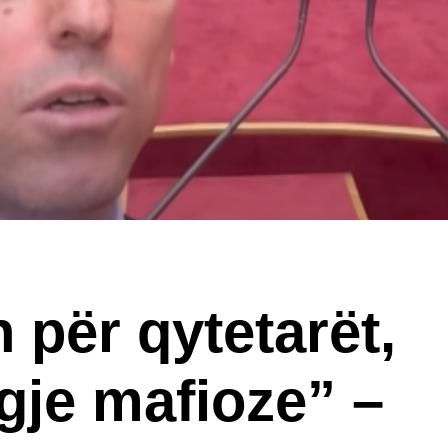
 për qytetarët,
igje mafioze” –