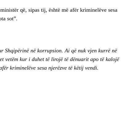
inistër që, sipas tij, është më afër kriminelëve sesa
ota sot”.
ur Shqipërinë në korrupsion. Ai që nuk vjen kurrë në
t vetëm kur i duhet të lirojë të dënuarit apo të kalojë
afër kriminelëve sesa njerëzve të këtij vendi.