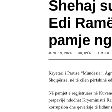
Shehaj s
Edi Ramë
pamje ng
JUNE 19, 2026
SHQIPËRI
1 MINUT
Kryetari i Partisë “Mundësia”, Ag
Shqipërisë, në të cilën përfshinë 
Në pamjet e regjistruara në Kuvendi
prapavijë ndodhet Kryeministri Rama
korrupsion dhe qeverisje të lidhur 