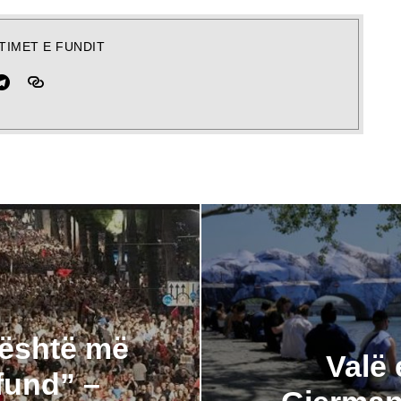
TIMET E FUNDIT
 është më
Valë 
fund” –