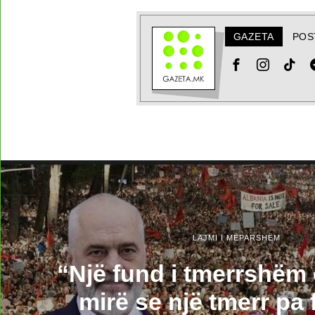
GAZETA
POS
LAJMI I MËPARSHËM
“Një fund i tmerrshëm
mirë se një tmerr pa 