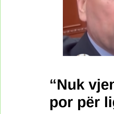
“Nuk vjen
por për l