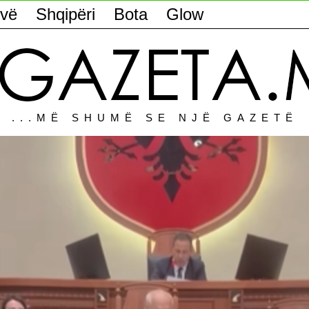
vë
Shqipëri
Bota
Glow
...MË SHUMË SE NJË GAZETË