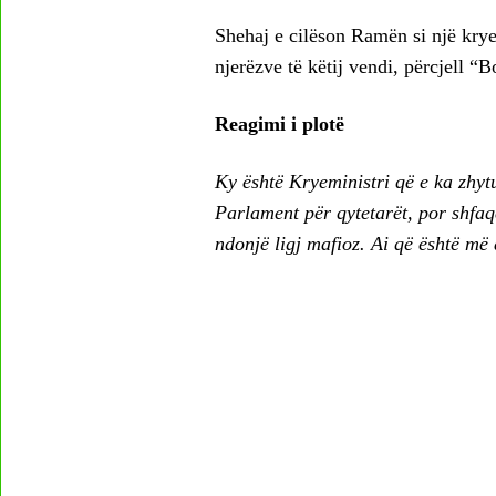
Shehaj e cilëson Ramën si një kryem
njerëzve të këtij vendi, përcjell “B
Reagimi i plotë
Ky është Kryeministri që e ka zhyt
Parlament për qytetarët, por shfaqe
ndonjë ligj mafioz. Ai që është më 