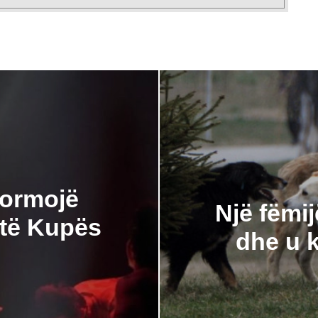
formojë
Një fëmi
 të Kupës
dhe u 