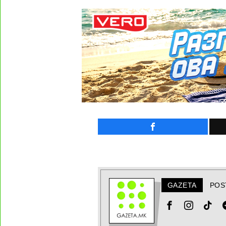
GAZETA
POS