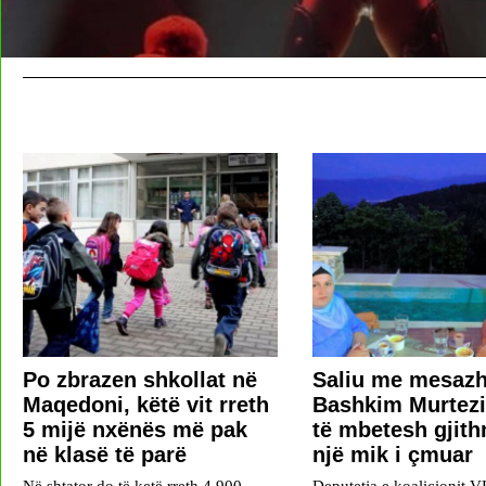
Po zbrazen shkollat në
Saliu me mesazh
Maqedoni, këtë vit rreth
Bashkim Murtezi
5 mijë nxënës më pak
të mbetesh gjit
në klasë të parë
një mik i çmuar
Në shtator do të ketë rreth 4.900
Deputetja e koalicionit 