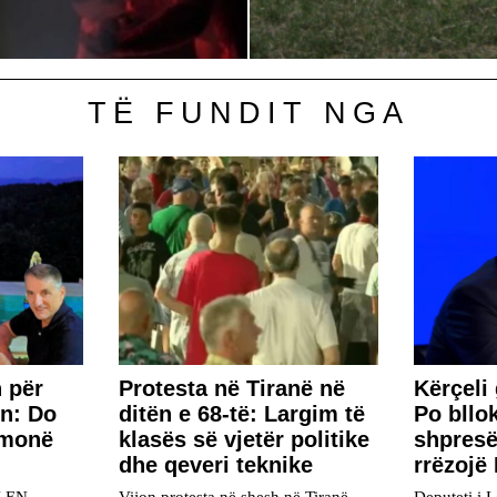
TË FUNDIT NGA
 për
Protesta në Tiranë në
Kërçeli
n: Do
ditën e 68-të: Largim të
Po bllo
hmonë
klasës së vjetër politike
shpresë
dhe qeveri teknike
rrëzojë
VLEN,
Vijon protesta në shesh në Tiranë,
Deputeti i L