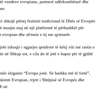
 të vendeve evropiane, partnerë ndërkombëtarë dhe
ase.
ë shkojë përtej festimit tradicional të Ditës së Evropës
hë muajin maj në një platformë të përbashkët për
 evropian dhe afrimin e tij me qytetarët.
të nikoqir i ngjarjes qendrore të këtij viti me rastin e
t në Shkup sot, e cila do të jetë e hapur për të gjithë
 nën sloganin “Evropa jonë. Së bashku më të fortë”,
kimit Evropian, rrjeti i Shtëpisë së Evropës dhe
E-së.