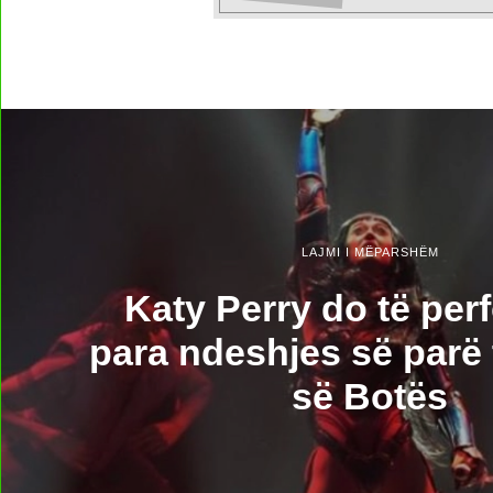
LAJMI I MËPARSHËM
Katy Perry do të per
para ndeshjes së parë
së Botës