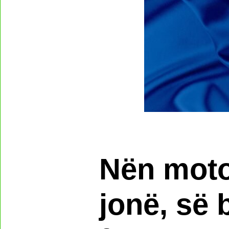
Nën mot
jonë, së