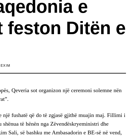
aqedonia e
t feston Ditën e
LEXIM
ropës, Qeveria sot organizon një ceremoni solemne nën
at”.
një fushatë që do të zgjasë gjithë muajin maj. Fillimi i
u shënua të hënën nga Zëvendëskryeministri dhe
kim Sali, së bashku me Ambasadorin e BE-së në vend,