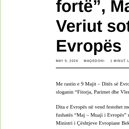
fortë”, M
Veriut so
Evropës
MAY 9, 2026
MAQEDONI
1 MINUT 
Me rastin e 9 Majit – Ditës së Ev
sloganin “Fitorja, Parimet dhe Vler
Dita e Evropës në vend festohet me 
fushatës “Maj – Muaji i Evropës” 
Ministri i Çështjeve Evropiane Be