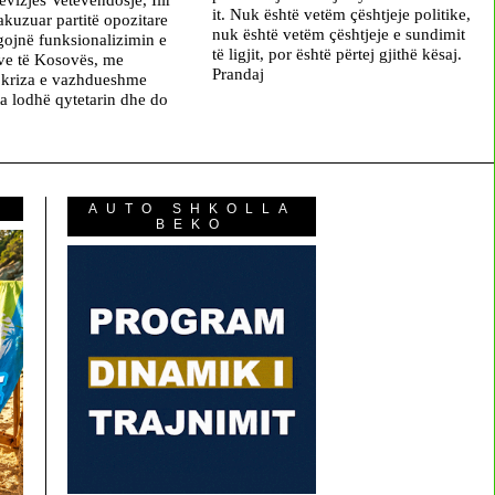
it. Nuk është vetëm çështjeje politike,
akuzuar partitë opozitare
nuk është vetëm çështjeje e sundimit
gojnë funksionalizimin e
të ligjit, por është përtej gjithë kësaj.
eve të Kosovës, me
Prandaj
 kriza e vazhdueshme
ta lodhë qytetarin dhe do
AUTO SHKOLLA
BEKO