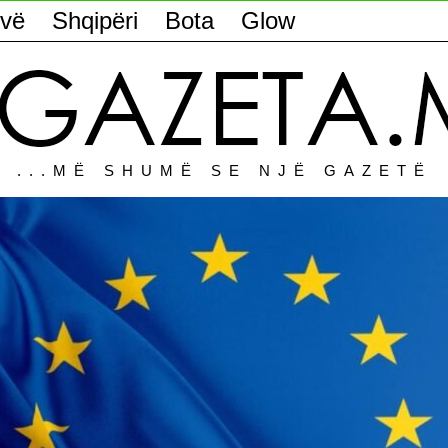
vë
Shqipëri
Bota
Glow
...MË SHUMË SE NJË GAZETË