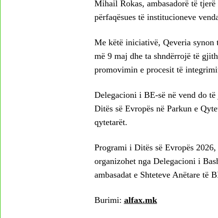
Mihail Rokas, ambasadorë të tjerë
përfaqësues të institucioneve vend
Me këtë iniciativë, Qeveria synon t
më 9 maj dhe ta shndërrojë të gjit
promovimin e procesit të integrimit
Delegacioni i BE-së në vend do të je
Ditës së Evropës në Parkun e Qyteti
qytetarët.
Programi i Ditës së Evropës 2026,
organizohet nga Delegacioni i Bash
ambasadat e Shteteve Anëtare të B
Burimi:
alfax.mk