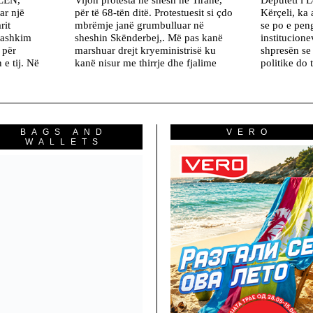
ar një
për të 68-tën ditë. Protestuesit si çdo
Kërçeli, ka 
rit
mbrëmje janë grumbulluar në
se po e pen
Bashkim
sheshin Skënderbej,. Më pas kanë
institucion
 për
marshuar drejt kryeministrisë ku
shpresën se
 e tij. Në
kanë nisur me thirrje dhe fjalime
politike do 
BAGS AND
VERO
WALLETS