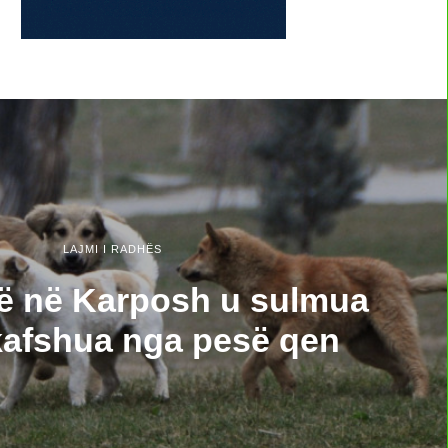
LAJMI I RADHËS
jë në Karposh u sulmua
kafshua nga pesë qen