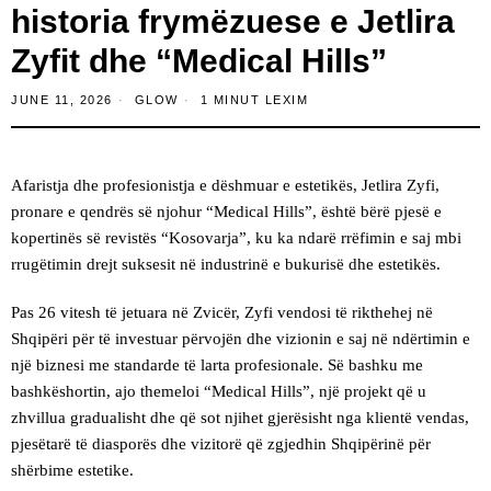
historia frymëzuese e Jetlira
Zyfit dhe “Medical Hills”
JUNE 11, 2026
GLOW
1 MINUT LEXIM
Afaristja dhe profesionistja e dëshmuar e estetikës, Jetlira Zyfi,
pronare e qendrës së njohur “Medical Hills”, është bërë pjesë e
kopertinës së revistës “Kosovarja”, ku ka ndarë rrëfimin e saj mbi
rrugëtimin drejt suksesit në industrinë e bukurisë dhe estetikës.
Pas 26 vitesh të jetuara në Zvicër, Zyfi vendosi të rikthehej në
Shqipëri për të investuar përvojën dhe vizionin e saj në ndërtimin e
një biznesi me standarde të larta profesionale. Së bashku me
bashkëshortin, ajo themeloi “Medical Hills”, një projekt që u
zhvillua gradualisht dhe që sot njihet gjerësisht nga klientë vendas,
pjesëtarë të diasporës dhe vizitorë që zgjedhin Shqipërinë për
shërbime estetike.