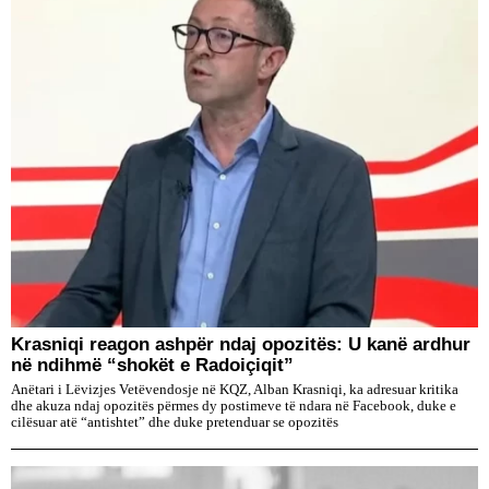
​Krasniqi reagon ashpër ndaj opozitës: U kanë ardhur
në ndihmë “shokët e Radoiçiqit”
Anëtari i Lëvizjes Vetëvendosje në KQZ, Alban Krasniqi, ka adresuar kritika
dhe akuza ndaj opozitës përmes dy postimeve të ndara në Facebook, duke e
cilësuar atë “antishtet” dhe duke pretenduar se opozitës