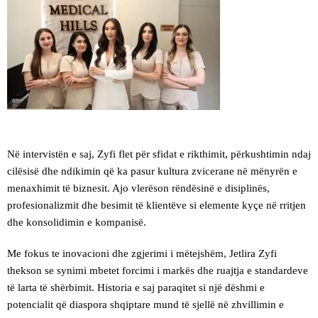
Në intervistën e saj, Zyfi flet për sfidat e rikthimit, përkushtimin ndaj
cilësisë dhe ndikimin që ka pasur kultura zvicerane në mënyrën e
menaxhimit të biznesit. Ajo vlerëson rëndësinë e disiplinës,
profesionalizmit dhe besimit të klientëve si elemente kyçe në rritjen
dhe konsolidimin e kompanisë.
Me fokus te inovacioni dhe zgjerimi i mëtejshëm, Jetlira Zyfi
thekson se synimi mbetet forcimi i markës dhe ruajtja e standardeve
të larta të shërbimit. Historia e saj paraqitet si një dëshmi e
potencialit që diaspora shqiptare mund të sjellë në zhvillimin e