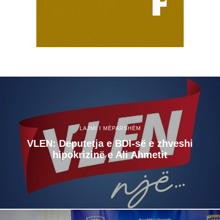
LAJMI I MËPARSHËM
VLEN: Deputetja e BDI-së e zhveshi
hipokrizinë e Ali Ahmetit