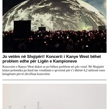
Jo vetëm në Shqipëri! Koncerti i Kanye West bëhet
problem edhe për Ligën e Kampioneve
Koncertet e Kanye West duket se po bëhen problem në çdo vend. Në Shqipëri
krijoi polemika pa fund me vendimin e qeverisë për t’i dhënë 4,2 milionë euro
këngëtarit për të zhvilluar koncertin