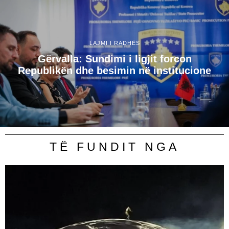
LAJMI I RADHËS
Gërvalla: Sundimi i ligjit forcon
Republikën dhe besimin në institucione
TË FUNDIT NGA