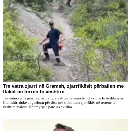
Tre vatra zjarri në Gramsh, zjarrfikësit përballen me
flakët në terren të vështirë
Tre vatra zjarri janë regjistruar gjatë ditës në zona të ndryshme të bashkisë së
Gramshit, duke angazhuar për disa orë shërbimin zjarrfikës në terrene të
vështira malore. Ndërhyrja e parë u zhvillua