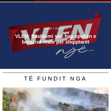
LAJMI I RADHËS
VLEN: Bashkimi ynë hap epokën e
barazisë reale për shqiptarët
TË FUNDIT NGA