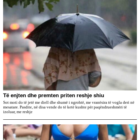
Të enjten dhe premten priten reshje shiu
Sot moti do të jetë me diell dhe shumë i ngrohtë, me vranësira të vogla deri në
mesatare. Pasdite, në disa vende do të ketë kushte për paqëndrueshmëri të
izoluar, me reshje