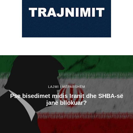
LAJMI I MËPARSHËM
Pse bisedimet midis Iranit dhe SHBA-së
janë bllokuar?