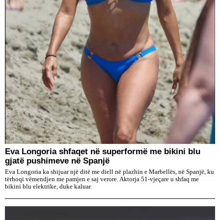
Eva Longoria shfaqet në superformë me bikini blu
gjatë pushimeve në Spanjë
Eva Longoria ka shijuar një ditë me diell në plazhin e Marbellës, në Spanjë, ku
tërhoqi vëmendjen me pamjen e saj verore. Aktorja 51-vjeçare u shfaq me
bikini blu elektrike, duke kaluar