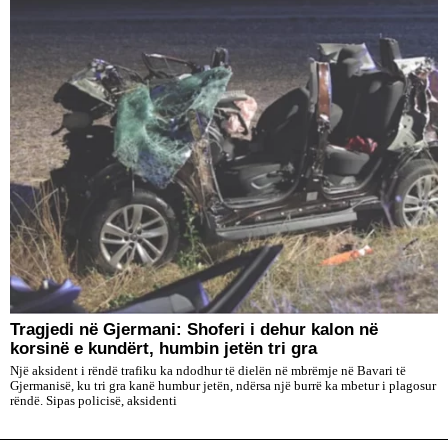
Tragjedi në Gjermani: Shoferi i dehur kalon në
korsinë e kundërt, humbin jetën tri gra
Një aksident i rëndë trafiku ka ndodhur të dielën në mbrëmje në Bavari të
Gjermanisë, ku tri gra kanë humbur jetën, ndërsa një burrë ka mbetur i plagosur
rëndë. Sipas policisë, aksidenti