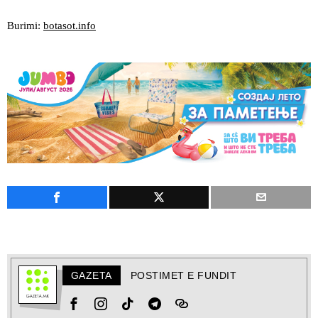
Burimi:
botasot.info
GAZETA
POSTIMET E FUNDIT