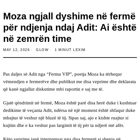
Moza ngjall dyshime në fermë
për ndjenja ndaj Adit: Ai është
në zemrën time
MAY 12, 2026
GLOW
1 MINUT LEXIM
Pas daljes së Adit nga “Ferma VIP”, poetja Moza ka tërhequr
vëmendjen e fermerëve dhe publikut me disa veprime dhe deklarata
që kanë ngjallur diskutime mbi raportin e saj me të.
Gjatë qëndrimit në fermë, Moza është parë disa herë duke i kushtuar
dedikime të veçanta Adit, ndërsa në një moment është shfaqur duke
mbajtur të veshur një bluzë të tij. Sipas saj, ajo e kishte ruajtur si
kujtim dhe e ka veshur pas largimit të tij për ta ndjerë më afër.
Këto veprime janë interpretuar nga disa fermerë si shenja që