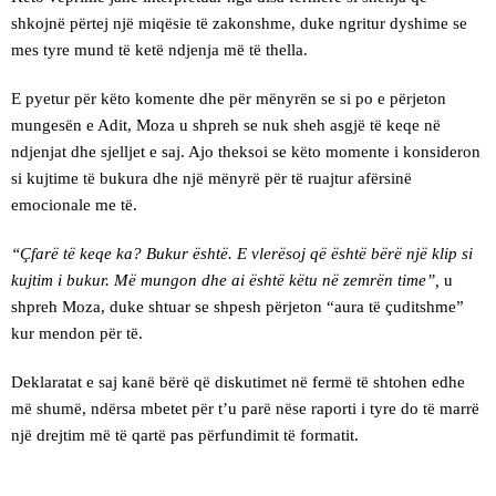
shkojnë përtej një miqësie të zakonshme, duke ngritur dyshime se
mes tyre mund të ketë ndjenja më të thella.
E pyetur për këto komente dhe për mënyrën se si po e përjeton
mungesën e Adit, Moza u shpreh se nuk sheh asgjë të keqe në
ndjenjat dhe sjelljet e saj. Ajo theksoi se këto momente i konsideron
si kujtime të bukura dhe një mënyrë për të ruajtur afërsinë
emocionale me të.
“Çfarë të keqe ka? Bukur është. E vlerësoj që është bërë një klip si
kujtim i bukur. Më mungon dhe ai është këtu në zemrën time”,
u
shpreh Moza, duke shtuar se shpesh përjeton “aura të çuditshme”
kur mendon për të.
Deklaratat e saj kanë bërë që diskutimet në fermë të shtohen edhe
më shumë, ndërsa mbetet për t’u parë nëse raporti i tyre do të marrë
një drejtim më të qartë pas përfundimit të formatit.