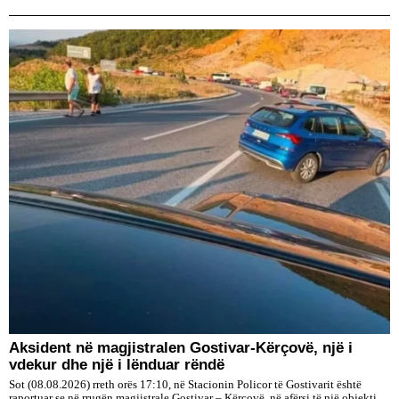
Aksident në magjistralen Gostivar-Kërçovë, një i
vdekur dhe një i lënduar rëndë
Sot (08.08.2026) rreth orës 17:10, në Stacionin Policor të Gostivarit është
raportuar se në rrugën magjistrale Gostivar – Kërçovë, në afërsi të një objekti