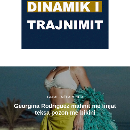
LAJMI I MËPARSHËM
Georgina Rodriguez mahnit me linjat
teksa pozon me bikini