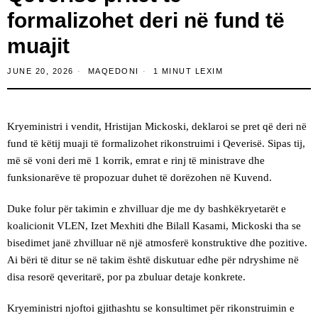
formalizohet deri në fund të
muajit
JUNE 20, 2026
MAQEDONI
1 MINUT LEXIM
Kryeministri i vendit, Hristijan Mickoski, deklaroi se pret që deri në
fund të këtij muaji të formalizohet rikonstruimi i Qeverisë. Sipas tij,
më së voni deri më 1 korrik, emrat e rinj të ministrave dhe
funksionarëve të propozuar duhet të dorëzohen në Kuvend.
Duke folur për takimin e zhvilluar dje me dy bashkëkryetarët e
koalicionit VLEN, Izet Mexhiti dhe Bilall Kasami, Mickoski tha se
bisedimet janë zhvilluar në një atmosferë konstruktive dhe pozitive.
Ai bëri të ditur se në takim është diskutuar edhe për ndryshime në
disa resorë qeveritarë, por pa zbuluar detaje konkrete.
Kryeministri njoftoi gjithashtu se konsultimet për rikonstruimin e