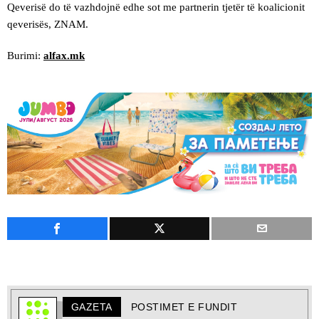
Qeverisë do të vazhdojnë edhe sot me partnerin tjetër të koalicionit
qeverisës, ZNAM.
Burimi:
alfax.mk
GAZETA
POSTIMET E FUNDIT