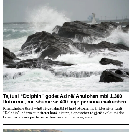
Tajfuni “Dolphin” godet Azinë/ Anulohen mbi 1,300
fluturime, më shumë se 400 mijë persona evakuohen
Kina Lindore është vënë në gatishmëri të lartë përpara mbërritjes së tajfunit
“Dolphin”, ndërsa autoritetet kanë nisur një operacion të gjerë evakuimi dhe
kanë marrë masa për të përballuar reshjet intensive, erërat