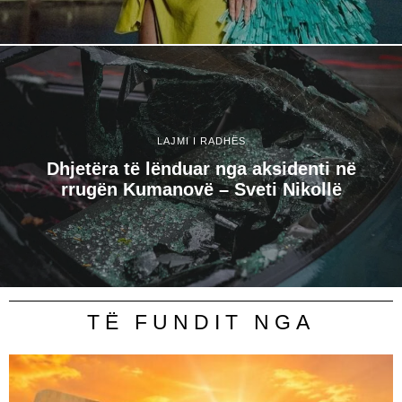
LAJMI I RADHËS
Dhjetëra të lënduar nga aksidenti në
rrugën Kumanovë – Sveti Nikollë
TË FUNDIT NGA