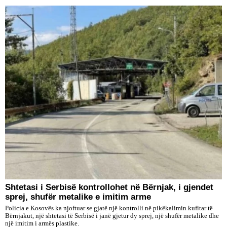
Shtetasi i Serbisë kontrollohet në Bërnjak, i gjendet
sprej, shufër metalike e imitim arme
Policia e Kosovës ka njoftuar se gjatë një kontrolli në pikëkalimin kufitar të
Bërnjakut, një shtetasi të Serbisë i janë gjetur dy sprej, një shufër metalike dhe
një imitim i armës plastike.