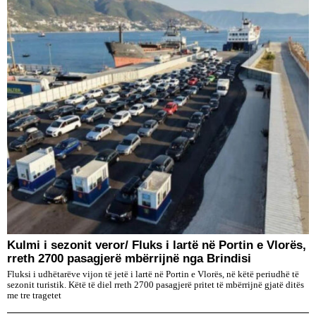
Kulmi i sezonit veror/ Fluks i lartë në Portin e Vlorës,
rreth 2700 pasagjerë mbërrijnë nga Brindisi
Fluksi i udhëtarëve vijon të jetë i lartë në Portin e Vlorës, në këtë periudhë të
sezonit turistik. Këtë të diel rreth 2700 pasagjerë pritet të mbërrijnë gjatë ditës
me tre tragetet