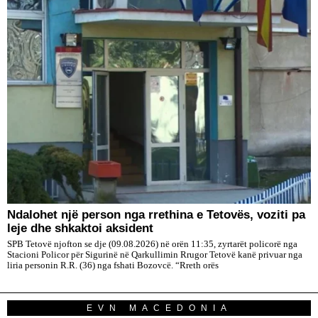
Ndalohet një person nga rrethina e Tetovës, voziti pa
leje dhe shkaktoi aksident
SPB Tetovë njofton se dje (09.08.2026) në orën 11:35, zyrtarët policorë nga
Stacioni Policor për Sigurinë në Qarkullimin Rrugor Tetovë kanë privuar nga
liria personin R.R. (36) nga fshati Bozovcë. “Rreth orës
EVN MACEDONIA