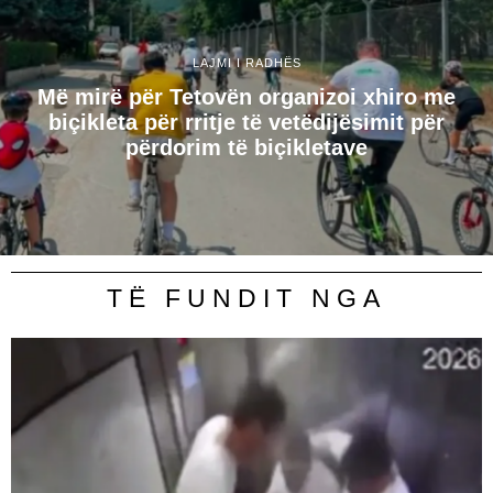
LAJMI I RADHËS
Më mirë për Tetovën organizoi xhiro me
biçikleta për rritje të vetëdijësimit për
përdorim të biçikletave
TË FUNDIT NGA