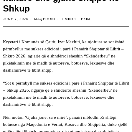
Shkup
JUNE 7, 2026
MAQEDONI
1 MINUT LEXIM
Kryetari i Komunës së Çairit, Izet Mexhiti, ka njoftuar se sot është
përmbyllur me sukses edicioni i parë i Panairit Shqiptar të Librit –
Shkup 2026, ngjarje që e shndërroi sheshin “Skënderbeu” në
pikëtakimin më të madh të autorëve, botuesve, lexuesve dhe
dashamirëve të librit shqip.
“Sot u përmbyll me sukses edicioni i parë i Panairit Shqiptar të Librit
– Shkup 2026, ngjarje që e shndërroi sheshin ‘Skënderbeu’ në
pikëtakimin më të madh të autorëve, botuesve, lexuesve dhe
dashamirëve të librit shqip.
Nën moton ‘Gjuha jonë, sa e mirë’, panairi mblodhi 55 shtëpi
botuese nga Maqedonia e Veriut, Kosova dhe Shqipëria, duke sjellë
mijëra tituj librash, promovime, diskutime letrare dhe aktivitete