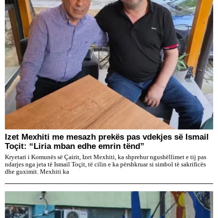
Izet Mexhiti me mesazh prekës pas vdekjes së Ismail
Toçit: “Liria mban edhe emrin tënd”
Kryetari i Komunës së Çairit, Izet Mexhiti, ka shprehur ngushëllimet e tij pas
ndarjes nga jeta të Ismail Toçit, të cilin e ka përshkruar si simbol të sakrificës
dhe guximit. Mexhiti ka