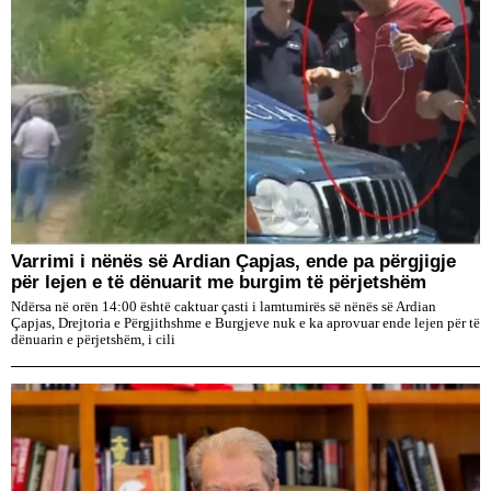
Varrimi i nënës së Ardian Çapjas, ende pa përgjigje
për lejen e të dënuarit me burgim të përjetshëm
Ndërsa në orën 14:00 është caktuar çasti i lamtumirës së nënës së Ardian
Çapjas, Drejtoria e Përgjithshme e Burgjeve nuk e ka aprovuar ende lejen për të
dënuarin e përjetshëm, i cili