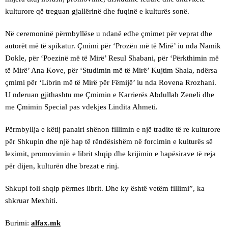
kulturore që treguan gjallërinë dhe fuqinë e kulturës sonë.
Në ceremoninë përmbyllëse u ndanë edhe çmimet për veprat dhe
autorët më të spikatur. Çmimi për ‘Prozën më të Mirë’ iu nda Namik
Dokle, për ‘Poezinë më të Mirë’ Resul Shabani, për ‘Përkthimin më
të Mirë’ Ana Kove, për ‘Studimin më të Mirë’ Kujtim Shala, ndërsa
çmimi për ‘Librin më të Mirë për Fëmijë’ iu nda Rovena Rrozhani.
U nderuan gjithashtu me Çmimin e Karrierës Abdullah Zeneli dhe
me Çmimin Special pas vdekjes Lindita Ahmeti.
Përmbyllja e këtij panairi shënon fillimin e një tradite të re kulturore
për Shkupin dhe një hap të rëndësishëm në forcimin e kulturës së
leximit, promovimin e librit shqip dhe krijimin e hapësirave të reja
për dijen, kulturën dhe brezat e rinj.
Shkupi foli shqip përmes librit. Dhe ky është vetëm fillimi”, ka
shkruar Mexhiti.
Burimi:
alfax.mk