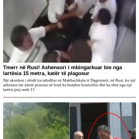
Tmerr në Rusi! Ashensori i mbingarkuar bie nga
lartësia 15 metra, katër të plagosur
Një aksident i rëndë ka ndodhur në Makhachkala të Dagestanit, në Rusi, ku një
ashensor me nëntë persona në bord ka humbur kontrollin dhe ka rënë nga një
lartësi prej rreth 15