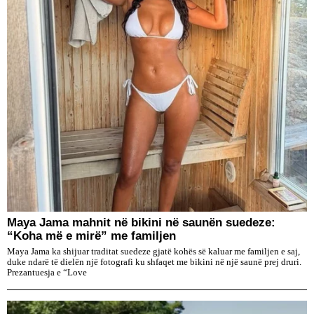
Maya Jama mahnit në bikini në saunën suedeze:
“Koha më e mirë” me familjen
Maya Jama ka shijuar traditat suedeze gjatë kohës së kaluar me familjen e saj,
duke ndarë të dielën një fotografi ku shfaqet me bikini në një saunë prej druri.
Prezantuesja e “Love