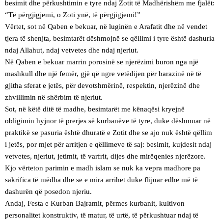
besimit dhe përkushtimin e tyre ndaj Zotit të Madhërishëm me fjalët:
“Të përgjigjemi, o Zoti ynë, të përgjigjemi!”
Vërtet, sot në Qaben e bekuar, në luginën e Arafatit dhe në vendet
tjera të shenjta, besimtarët dëshmojnë se qëllimi i tyre është dashuria
ndaj Allahut, ndaj vetvetes dhe ndaj njeriut.
Në Qaben e bekuar marrin porosinë se njerëzimi buron nga një
mashkull dhe një femër, gjë që ngre vetëdijen për barazinë në të
gjitha sferat e jetës, për devotshmërinë, respektin, njerëzinë dhe
zhvillimin në shërbim të njeriut.
Sot, në këtë ditë të madhe, besimtarët me kënaqësi kryejnë
obligimin hyjnor të prerjes së kurbanëve të tyre, duke dëshmuar në
praktikë se pasuria është dhuratë e Zotit dhe se ajo nuk është qëllim
i jetës, por mjet për arritjen e qëllimeve të saj: besimit, kujdesit ndaj
vetvetes, njeriut, jetimit, të varfrit, dijes dhe mirëqenies njerëzore.
Kjo vërteton parimin e madh islam se nuk ka vepra madhore pa
sakrifica të mëdha dhe se e mira arrihet duke flijuar edhe më të
dashurën që posedon njeriu.
Andaj, Festa e Kurban Bajramit, përmes kurbanit, kultivon
personalitet konstruktiv, të matur, të urtë, të përkushtuar ndaj të