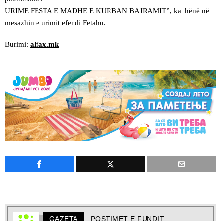
URIME FESTA E MADHE E KURBAN BAJRAMIT”, ka thënë në
mesazhin e urimit efendi Fetahu.
Burimi:
alfax.mk
GAZETA
POSTIMET E FUNDIT