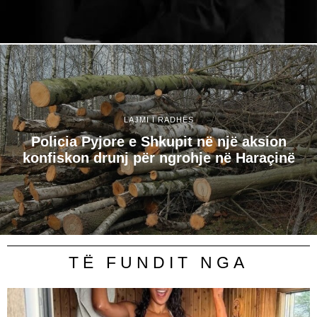
LAJMI I RADHËS
Policia Pyjore e Shkupit në një aksion
konfiskon drunj për ngrohje në Haraçinë
TË FUNDIT NGA