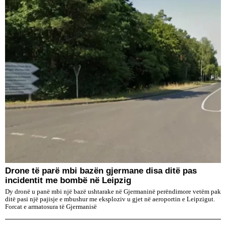
Drone të parë mbi bazën gjermane disa ditë pas
incidentit me bombë në Leipzig
Dy dronë u panë mbi një bazë ushtarake në Gjermaninë perëndimore vetëm pak
ditë pasi një pajisje e mbushur me eksploziv u gjet në aeroportin e Leipzigut.
Forcat e armatosura të Gjermanisë