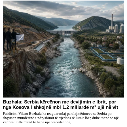
Buzhala: Serbia kërcënon me devijimin e Ibrit, por
nga Kosova i shkojnë mbi 1.2 miliardë m³ ujë në vit
Publicisti Viktor Buzhala ka reaguar ndaj paralajmërimeve se Serbia po
shqyrton mundësinë e ndryshimit të rrjedhës së lumit Ibër, duke thënë se një
veprim i tillë mund të hapë një precedent që,