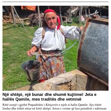
Një shtëpi, një bunar dhe shumë kujtime! Jeta e
hallës Qamile, mes traditës dhe vetmisë
Këtë zonjë i gjithë Prapadishti i Kërçovës e njeh si halla Qamile. Ajo është
lindur dhe është rritur në këtë shtëpi. Jeton e vetme që kur prindërit i ndërruan