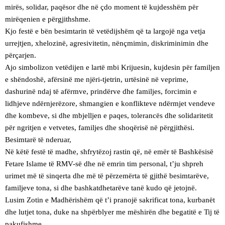
mirës, solidar, paqësor dhe në çdo moment të kujdesshëm për
mirëqenien e përgjithshme.
Kjo festë e bën besimtarin të vetëdijshëm që ta largojë nga vetja
urrejtjen, xhelozinë, agresivitetin, nënçmimin, diskriminimin dhe
përçarjen.
Ajo simbolizon vetëdijen e lartë mbi Krijuesin, kujdesin për familjen
e shëndoshë, afërsinë me njëri-tjetrin, urtësinë në veprime,
dashurinë ndaj të afërmve, prindërve dhe familjes, forcimin e
lidhjeve ndërnjerëzore, shmangien e konflikteve ndërmjet vendeve
dhe kombeve, si dhe mbjelljen e paqes, tolerancës dhe solidaritetit
për ngritjen e vetvetes, familjes dhe shoqërisë në përgjithësi.
Besimtarë të nderuar,
Në këtë festë të madhe, shfrytëzoj rastin që, në emër të Bashkësisë
Fetare Islame të RMV-së dhe në emrin tim personal, t’ju shpreh
urimet më të sinqerta dhe më të përzemërta të gjithë besimtarëve,
familjeve tona, si dhe bashkatdhetarëve tanë kudo që jetojnë.
Lusim Zotin e Madhërishëm që t’i pranojë sakrificat tona, kurbanët
dhe lutjet tona, duke na shpërblyer me mëshirën dhe begatitë e Tij të
pakufishme.