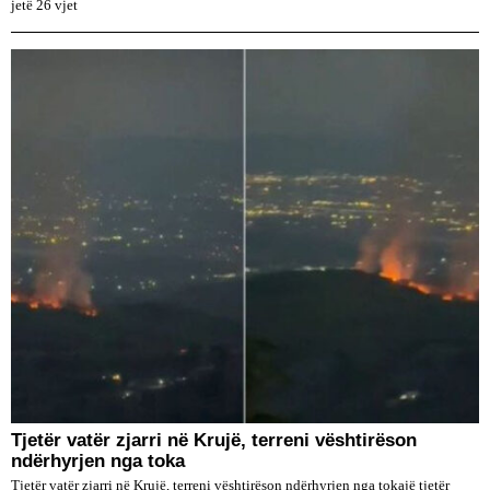
jetë 26 vjet
​Tjetër vatër zjarri në Krujë, terreni vështirëson
ndërhyrjen nga toka
Tjetër vatër zjarri në Krujë, terreni vështirëson ndërhyrjen nga tokajë tjetër