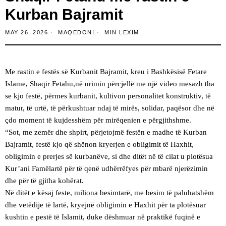
Kurban Bajramit
MAY 26, 2026
MAQEDONI
MIN LEXIM
Me rastin e festës së Kurbanit Bajramit, kreu i Bashkësisë Fetare
Islame, Shaqir Fetahu,në urimin përcjellë me një video mesazh tha
se kjo festë, përmes kurbanit, kultivon personalitet konstruktiv, të
matur, të urtë, të përkushtuar ndaj të mirës, solidar, paqësor dhe në
çdo moment të kujdesshëm për mirëqenien e përgjithshme.
“Sot, me zemër dhe shpirt, përjetojmë festën e madhe të Kurban
Bajramit, festë kjo që shënon kryerjen e obligimit të Haxhit,
obligimin e prerjes së kurbanëve, si dhe ditët në të cilat u plotësua
Kur’ani Famëlartë për të qenë udhërrëfyes për mbarë njerëzimin
dhe për të gjitha kohërat.
Në ditët e kësaj feste, miliona besimtarë, me besim të paluhatshëm
dhe vetëdije të lartë, kryejnë obligimin e Haxhit për ta plotësuar
kushtin e pestë të Islamit, duke dëshmuar në praktikë fuqinë e