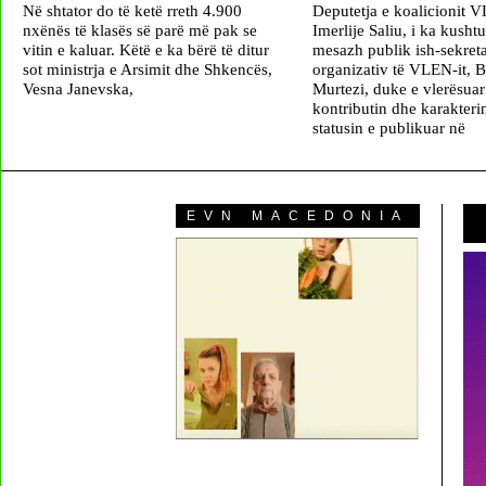
Në shtator do të ketë rreth 4.900
Deputetja e koalicionit 
nxënës të klasës së parë më pak se
Imerlije Saliu, i ka kushtu
vitin e kaluar. Këtë e ka bërë të ditur
mesazh publik ish-sekreta
sot ministrja e Arsimit dhe Shkencës,
organizativ të VLEN-it, 
Vesna Janevska,
Murtezi, duke e vlerësuar
kontributin dhe karakterin
statusin e publikuar në
EVN MACEDONIA