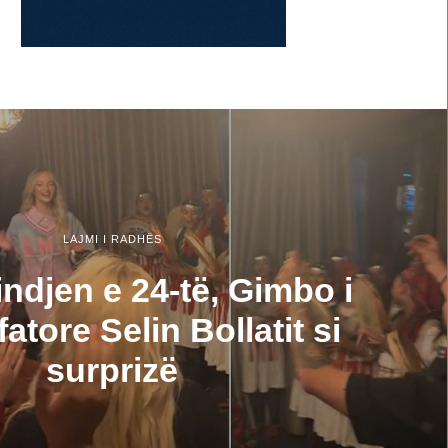
LAJMI I RADHËS
indjen e 24-të, Gimbo i
fatore Selin Bollatit si
surprizë