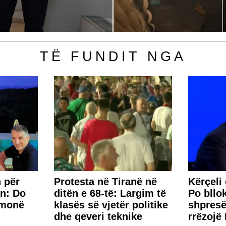
TË FUNDIT NGA
 për
Protesta në Tiranë në
Kërçeli
n: Do
ditën e 68-të: Largim të
Po bllo
hmonë
klasës së vjetër politike
shpresë
dhe qeveri teknike
rrëzojë