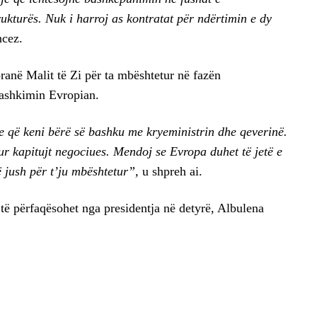
rukturës. Nuk i harroj as kontratat për ndërtimin e dy
ncez.
anë Malit të Zi për ta mbështetur në fazën
Bashkimin Evropian.
që keni bërë së bashku me kryeministrin dhe qeverinë.
ur kapitujt negociues. Mendoj se Evropa duhet të jetë e
jush për t’ju mbështetur”,
u shpreh ai.
ë përfaqësohet nga presidentja në detyrë, Albulena