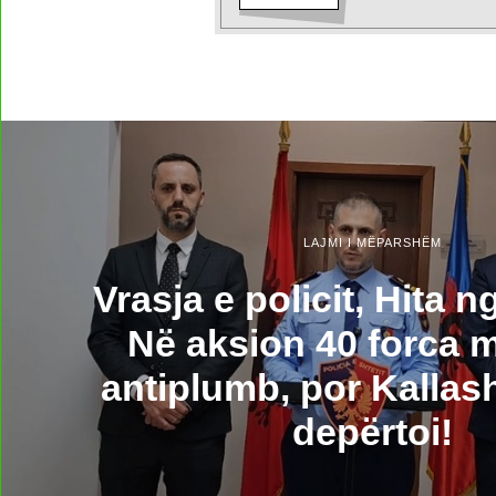
LAJMI I MËPARSHËM
Vrasja e policit, Hita 
Në aksion 40 forca m
antiplumb, por Kallas
depërtoi!