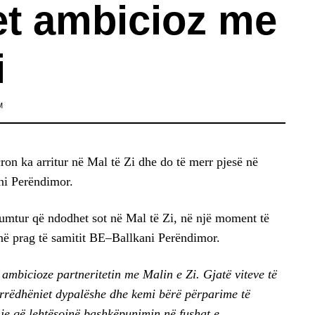
et ambicioz me
i
M
n ka arritur në Mal të Zi dhe do të merr pjesë në
ni Perëndimor.
lumtur që ndodhet sot në Mal të Zi, në një moment të
në prag të samitit BE–Ballkani Perëndimor.
mbicioze partneritetin me Malin e Zi. Gjatë viteve të
rrëdhëniet dypalëshe dhe kemi bërë përparime të
e që lehtësojnë bashkëpunimin në fushat e