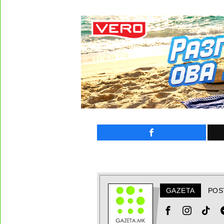
GAZETA
POS