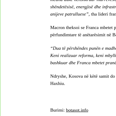
shëndetësisë, energjisë dhe infrast
anijeve patrulluese”,
tha lideri fra
Macron theksoi se Franca mbetet pr
përfundimtare të anëtarësimit në 
“Dua të përshëndes punën e madhe 
Keni realizuar reforma, keni mbyll
bashkuar dhe Franca mbetet pranë 
Ndryshe, Kosova në këtë samit do t
Haxhiu.
Burimi:
botasot.info