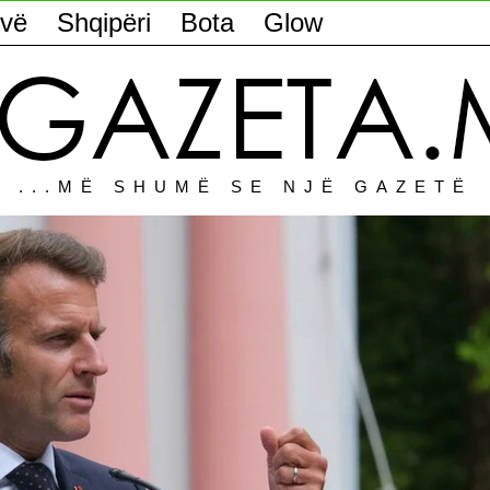
vë
Shqipëri
Bota
Glow
...MË SHUMË SE NJË GAZETË