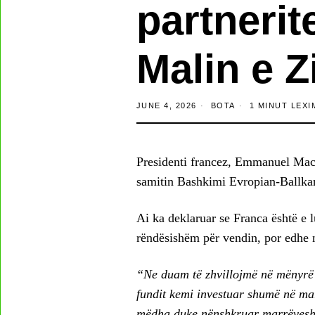
partnerit
Malin e Z
JUNE 4, 2026
BOTA
1 MINUT LEXI
Presidenti francez, Emmanuel Macro
samitin Bashkimi Evropian-Ballka
Ai ka deklaruar se Franca është e 
rëndësishëm për vendin, por edhe 
“Ne duam të zhvillojmë në mënyrë a
fundit kemi investuar shumë në ma
mëdha duke nënshkruar marrëveshj