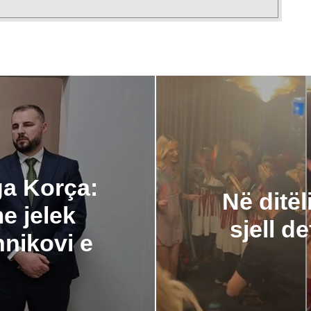
nga Korça:
Në ditël
e jelek
sjell de
hnikovi e