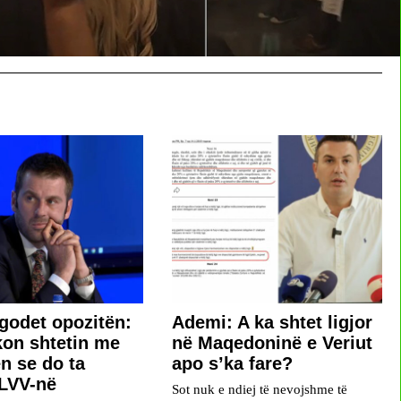
 godet opozitën:
Ademi: A ka shtet ligjor
kon shtetin me
në Maqedoninë e Veriut
n se do ta
apo s’ka fare?
 LVV-në
Sot nuk e ndiej të nevojshme të