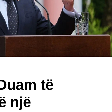
Duam të
ë një