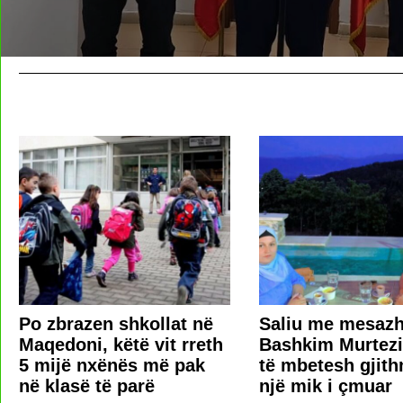
Po zbrazen shkollat në
Saliu me mesazh
Maqedoni, këtë vit rreth
Bashkim Murtezi
5 mijë nxënës më pak
të mbetesh gjit
në klasë të parë
një mik i çmuar