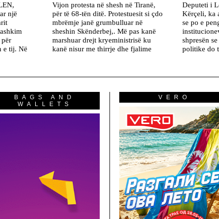
VLEN,
Vijon protesta në shesh në Tiranë,
Deputeti i L
ar një
për të 68-tën ditë. Protestuesit si çdo
Kërçeli, ka 
rit
mbrëmje janë grumbulluar në
se po e pen
Bashkim
sheshin Skënderbej,. Më pas kanë
institucion
 për
marshuar drejt kryeministrisë ku
shpresën se
 e tij. Në
kanë nisur me thirrje dhe fjalime
politike do 
BAGS AND
VERO
WALLETS