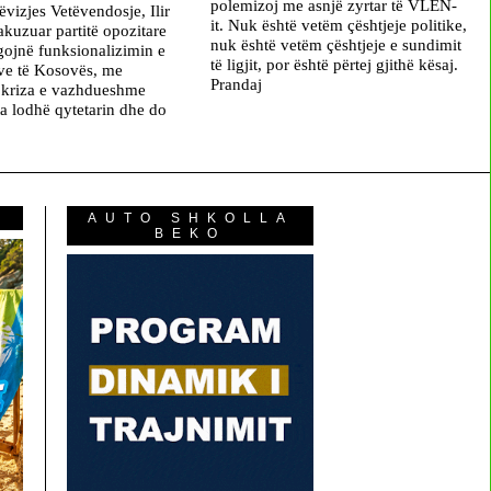
polemizoj me asnjë zyrtar të VLEN-
ëvizjes Vetëvendosje, Ilir
it. Nuk është vetëm çështjeje politike,
akuzuar partitë opozitare
nuk është vetëm çështjeje e sundimit
gojnë funksionalizimin e
të ligjit, por është përtej gjithë kësaj.
eve të Kosovës, me
Prandaj
 kriza e vazhdueshme
ta lodhë qytetarin dhe do
AUTO SHKOLLA
BEKO