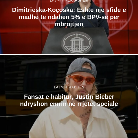
LAJMI I MËPARSHËM
Dimitrieska-Koçoska: Është një sfidë e
madhe të ndahen 5% e BPV-së për
mbrojtjen
LAJMI I RADHËS
Fansat e habitur, Justin Bieber
ndryshon emrin në rrjetet sociale