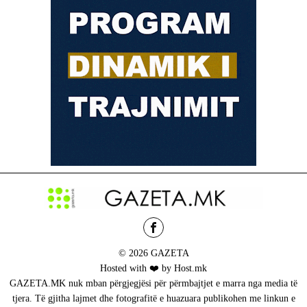
© 2026 GAZETA
Hosted with ❤️ by Host.mk
GAZETA.MK nuk mban përgjegjësi për përmbajtjet e marra nga media të
tjera. Të gjitha lajmet dhe fotografitë e huazuara publikohen me linkun e