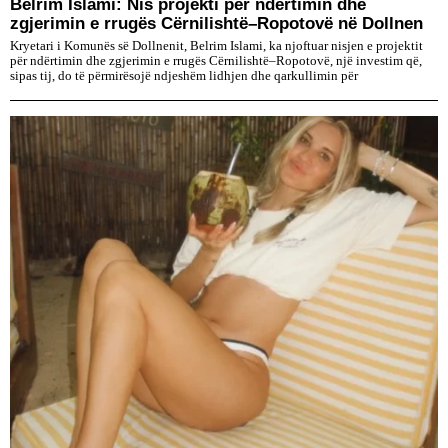
Belrim Islami: Nis projekti për ndërtimin dhe
zgjerimin e rrugës Cërnilishtë–Ropotovë në Dollnen
Kryetari i Komunës së Dollnenit, Belrim Islami, ka njoftuar nisjen e projektit
për ndërtimin dhe zgjerimin e rrugës Cërnilishtë–Ropotovë, një investim që,
sipas tij, do të përmirësojë ndjeshëm lidhjen dhe qarkullimin për