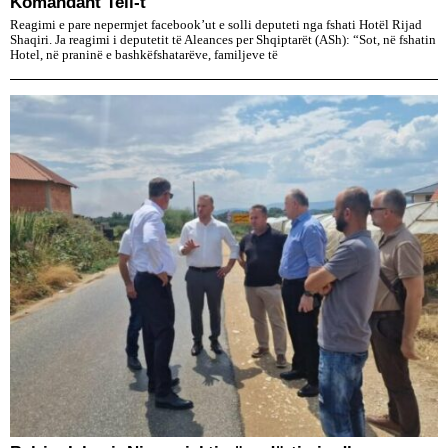
Komandant Teli-t
Reagimi e pare nepermjet facebook’ut e solli deputeti nga fshati Hotël Rijad
Shaqiri. Ja reagimi i deputetit të Aleances per Shqiptarët (ASh): “Sot, në fshatin
Hotel, në praninë e bashkëfshatarëve, familjeve të