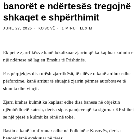
banorët e ndërtesës tregojnë
shkaqet e shpërthimit
JUNE 27, 2025
KOSOVË
1 MINUT LEXIM
Ekipet e zjarrfikësve kanë lokalizuar zjarrin që ka kapluar kulmin e
një ndërtese në lagjen Emshir të Prishtinës.
Pas përpjekjes disa orësh zjarrfikësit, të cilëve u kanë ardhur edhe
përforcime, kanë arritur të shuajnë zjarrin përmes autoboteve të
shumta dhe vinçit.
Zjarri krahas kulmit ka kapluar edhe disa banesa në objektin
njëmbëdhjetë katesh, derisa sipas pamjeve që ka siguruar KP shihet
se një pjesë e kulmit ka rënë në tokë.
Rastin e kanë konfirmuar edhe në Policinë e Kosovës, derisa
banorët janë evakuuar në tërësi.