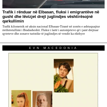
Trafik i rënduar në Elbasan, fluksi i emigrantëve në
gusht dhe lëvizjet drejt juglindjes vështirësojnë
qarkullimin
Trafik kilometrik në aksin nacional Elbasan-Tiranë në zonën e ashtuquajtur
rrethrrotullimi i Bradasheshit. Fluksi i lartë i automjeteve që i janë drejtuar
qyteteve dhe zonave turistike të juglindjes së vendit ka rikthyer
EVN MACEDONIA