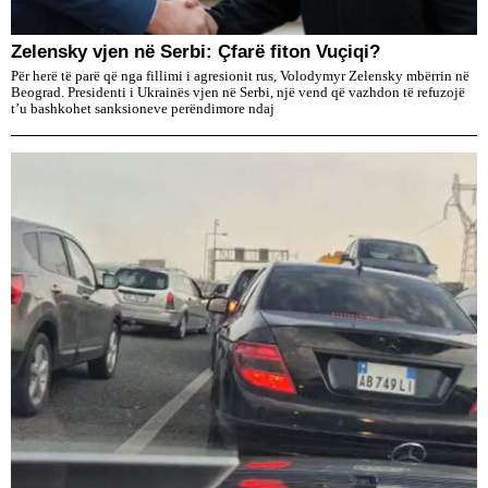
Zelensky vjen në Serbi: Çfarë fiton Vuçiqi?
Për herë të parë që nga fillimi i agresionit rus, Volodymyr Zelensky mbërrin në
Beograd. Presidenti i Ukrainës vjen në Serbi, një vend që vazhdon të refuzojë
t’u bashkohet sanksioneve perëndimore ndaj