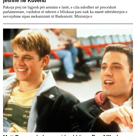
jeshile në Kuvend
Pakoja prej tre ligjesh për arsimin e lartë, e cila ndodhet në procedurë
parlamentare, vazhdon të mbetet e bllokuar pasi nuk ka marrë mbështetjen e
nevojshme sipas mekanizmit të Badenterit. Ministrja e