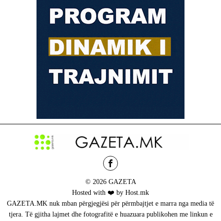
© 2026 GAZETA
Hosted with ❤️ by Host.mk
GAZETA.MK nuk mban përgjegjësi për përmbajtjet e marra nga media të
tjera. Të gjitha lajmet dhe fotografitë e huazuara publikohen me linkun e