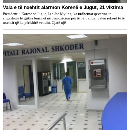
Vala e të nxehtit alarmon Korenë e Jugut, 21 viktima
Presidenti i Koresë së Jugut, Lee Jae Myung, ka urdhëruar qeverinë të
angazhojë të gjitha burimet në dispozicion për të përballuar valën rekord të të
nxehtit që ka përfshirë vendin. Gjatë një