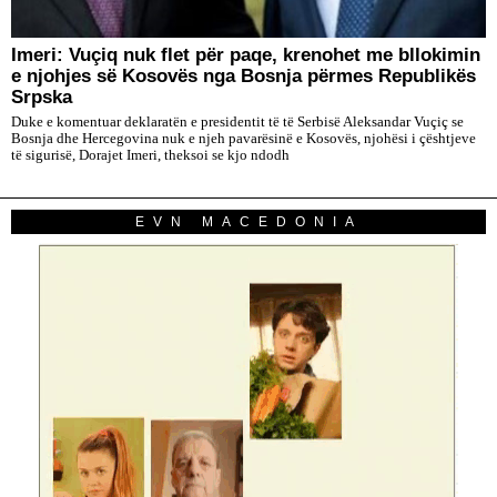
​Imeri: Vuçiq nuk flet për paqe, krenohet me bllokimin
e njohjes së Kosovës nga Bosnja përmes Republikës
Srpska
Duke e komentuar deklaratën e presidentit të të Serbisë Aleksandar Vuçiç se
Bosnja dhe Hercegovina nuk e njeh pavarësinë e Kosovës, njohësi i çështjeve
të sigurisë, Dorajet Imeri, theksoi se kjo ndodh
EVN MACEDONIA