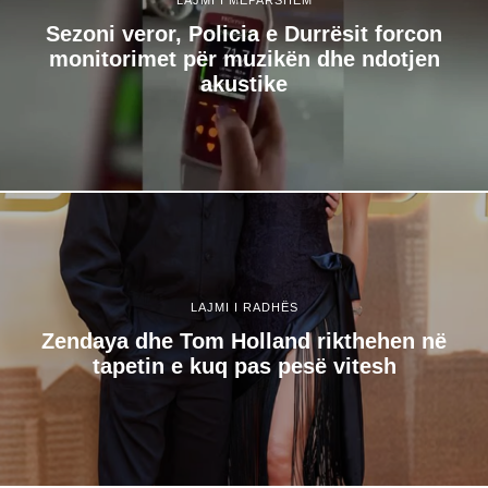
Sezoni veror, Policia e Durrësit forcon
monitorimet për muzikën dhe ndotjen
akustike
LAJMI I RADHËS
Zendaya dhe Tom Holland rikthehen në
tapetin e kuq pas pesë vitesh