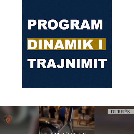
LAJMI I MËPARSHËM