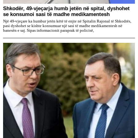
Shkodër, 49-vjeçarja humb jetën në spital, dyshohet
se konsumoi sasi të madhe medikamentesh
Një 49-vjeçare ka humbur jetën këtë të enjte në Spitalin Rajonal të Shkodrës,
pasi dyshohet se kishte konsumuar një sasi të madhe medikamentesh në
banesën e saj. Sipas informacionit paraprak të policisë,