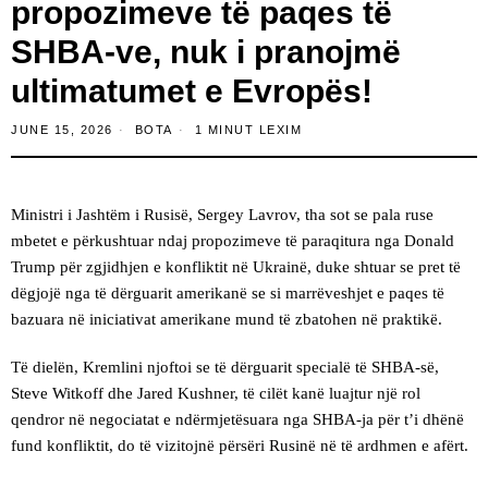
propozimeve të paqes të
SHBA-ve, nuk i pranojmë
ultimatumet e Evropës!
JUNE 15, 2026
BOTA
1 MINUT LEXIM
Ministri i Jashtëm i Rusisë, Sergey Lavrov, tha sot se pala ruse
mbetet e përkushtuar ndaj propozimeve të paraqitura nga Donald
Trump për zgjidhjen e konfliktit në Ukrainë, duke shtuar se pret të
dëgjojë nga të dërguarit amerikanë se si marrëveshjet e paqes të
bazuara në iniciativat amerikane mund të zbatohen në praktikë.
Të dielën, Kremlini njoftoi se të dërguarit specialë të SHBA-së,
Steve Witkoff dhe Jared Kushner, të cilët kanë luajtur një rol
qendror në negociatat e ndërmjetësuara nga SHBA-ja për t’i dhënë
fund konfliktit, do të vizitojnë përsëri Rusinë në të ardhmen e afërt.