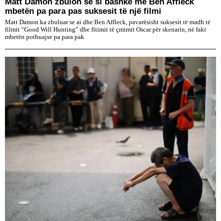
Matt Damon zbulon se si bashkë me Ben Affleck
mbetën pa para pas suksesit të një filmi
Matt Damon ka zbuluar se ai dhe Ben Affleck, pavarësisht suksesit të madh të
filmit “Good Will Hunting” dhe fitimit të çmimit Oscar për skenarin, në fakt
mbetën pothuajse pa para pak