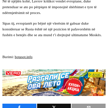
Në të njëjtën kohë, Lavrov kritikoi vendet evropiane, duke
pretenduar se ato po përpiqen të imponojnë shërbimet e tyre të
ndërmjetësimit në proces.
Sipas tij, evropianët po bëjnë një vlerësim të gabuar duke
konsideruar se Rusia është në një pozicion të pafavorshëm në
fushën e betejës dhe se ata mund t’i drejtojnë ultimatume Moskës.
Burimi:
botasot.info