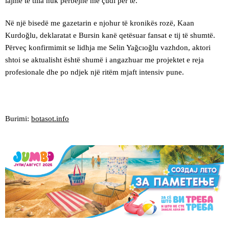
lajme të tilla nuk përbëjnë më çudi për të.
Në një bisedë me gazetarin e njohur të kronikës rozë, Kaan
Kurdoğlu, deklaratat e Bursin kanë qetësuar fansat e tij të shumtë.
Përveç konfirmimit se lidhja me Selin Yağcıoğlu vazhdon, aktori
shtoi se aktualisht është shumë i angazhuar me projektet e reja
profesionale dhe po ndjek një ritëm mjaft intensiv pune.
Burimi:
botasot.info