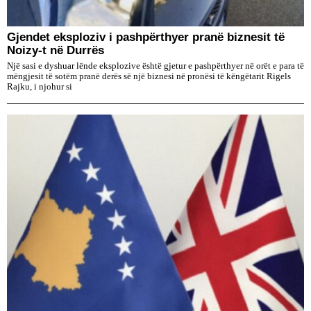
Gjendet eksploziv i pashpërthyer pranë biznesit të
Noizy-t në Durrës
Një sasi e dyshuar lënde eksplozive është gjetur e pashpërthyer në orët e para të
mëngjesit të sotëm pranë derës së një biznesi në pronësi të këngëtarit Rigels
Rajku, i njohur si