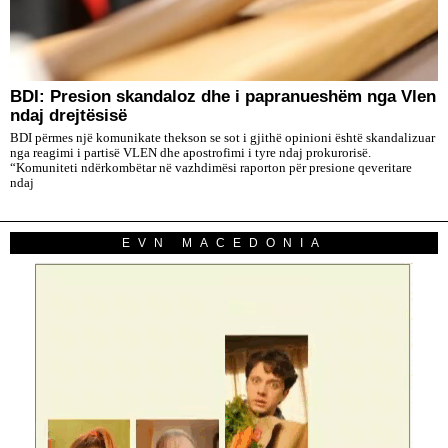
BDI: Presion skandaloz dhe i papranueshëm nga Vlen
ndaj drejtësisë
BDI përmes një komunikate thekson se sot i gjithë opinioni është skandalizuar
nga reagimi i partisë VLEN dhe apostrofimi i tyre ndaj prokurorisë.
“Komuniteti ndërkombëtar në vazhdimësi raporton për presione qeveritare
ndaj
EVN MACEDONIA