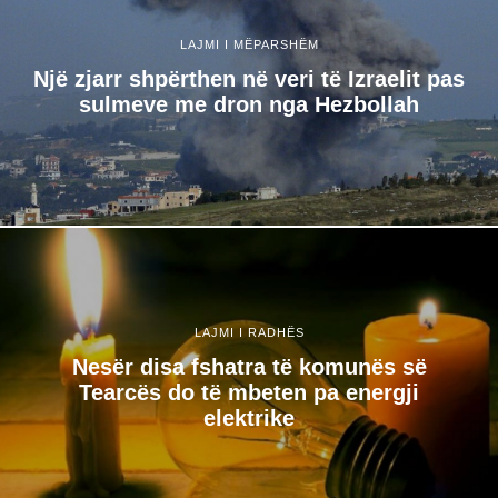
LAJMI I MËPARSHËM
Një zjarr shpërthen në veri të Izraelit pas
sulmeve me dron nga Hezbollah
LAJMI I RADHËS
Nesër disa fshatra të komunës së
Tearcës do të mbeten pa energji
elektrike