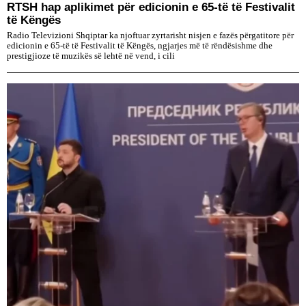
RTSH hap aplikimet për edicionin e 65-të të Festivalit
të Këngës
Radio Televizioni Shqiptar ka njoftuar zyrtarisht nisjen e fazës përgatitore për
edicionin e 65-të të Festivalit të Këngës, ngjarjes më të rëndësishme dhe
prestigjioze të muzikës së lehtë në vend, i cili