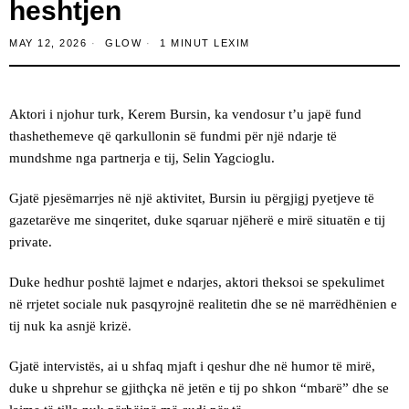
heshtjen
MAY 12, 2026
GLOW
1 MINUT LEXIM
Aktori i njohur turk, Kerem Bursin, ka vendosur t’u japë fund
thashethemeve që qarkullonin së fundmi për një ndarje të
mundshme nga partnerja e tij, Selin Yagcioglu.
Gjatë pjesëmarrjes në një aktivitet, Bursin iu përgjigj pyetjeve të
gazetarëve me sinqeritet, duke sqaruar njëherë e mirë situatën e tij
private.
Duke hedhur poshtë lajmet e ndarjes, aktori theksoi se spekulimet
në rrjetet sociale nuk pasqyrojnë realitetin dhe se në marrëdhënien e
tij nuk ka asnjë krizë.
Gjatë intervistës, ai u shfaq mjaft i qeshur dhe në humor të mirë,
duke u shprehur se gjithçka në jetën e tij po shkon “mbarë” dhe se