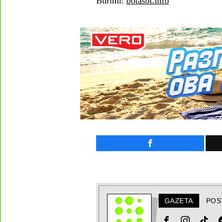
Burimi:
botasot.info
GAZETA
POS