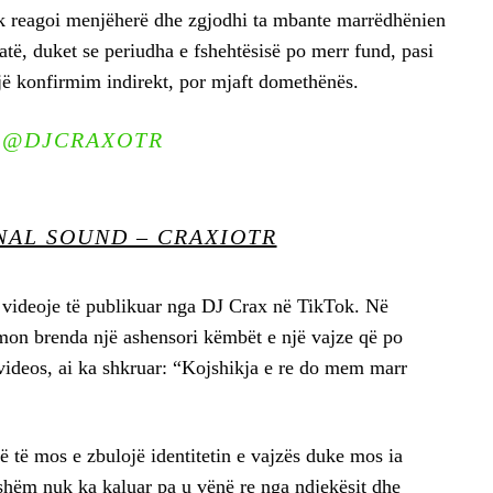
nuk reagoi menjëherë dhe zgjodhi ta mbante marrëdhënien
të, duket se periudha e fshehtësisë po merr fund, pasi
një konfirmim indirekt, por mjaft domethënës.
@DJCRAXOTR
NAL SOUND – CRAXIOTR
ë videoje të publikuar nga DJ Crax në TikTok. Në
lmon brenda një ashensori këmbët e një vajze që po
videos, ai ka shkruar: “Kojshikja e re do mem marr
 të mos e zbulojë identitetin e vajzës duke mos ia
ishëm nuk ka kaluar pa u vënë re nga ndjekësit dhe