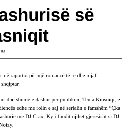
dashurisë së
sniqit
XIM
i që raportoi për një romancë të re dhe mjaft
 shqiptar.
hur dhe shumë e dashur për publikun, Teuta Krasniqi, e
udiencës edhe me rolin e saj në serialin e famshëm “Çka
dashurie me DJ Crax. Ky i fundit njihet gjerësisht si DJ
 Noizy.