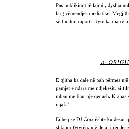
Pas publikimit të lajmit, dyshja 
larg vëmendjes mediatike. Megjitha
së fundmi raporti i tyre ka marrë 
♬ ORIGI
E gjitha ka dalë në pah përmes nj
pamjet e ndara me ndjekësit, ai fi
mban me litar një qenush. Krahas 
nqaf.”
Edhe pse DJ Crax është kujdesur që
shfaqur fytyrën, një detaj i rëndës