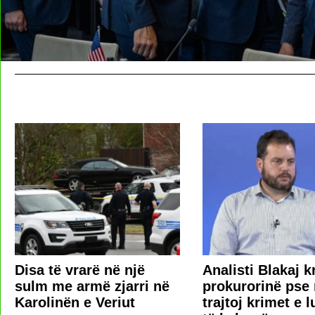
Disa të vrarë në një
​Analisti Blakaj k
sulm me armë zjarri në
prokurorinë pse 
Karolinën e Veriut
trajtoj krimet e l