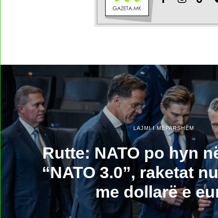
LAJMI I MËPARSHËM
Rutte: NATO po hyn n
“NATO 3.0”, raketat n
me dollarë e eu