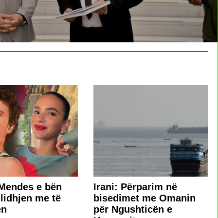
Mendes e bën
Irani: Përparim në
 lidhjen me të
bisedimet me Omanin
ën
për Ngushticën e