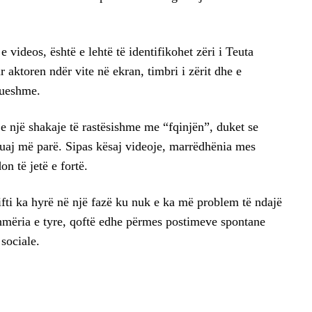
 videos, është e lehtë të identifikohet zëri i Teuta
r aktoren ndër vite në ekran, timbri i zërit dhe e
llueshme.
 një shakaje të rastësishme me “fqinjën”, duket se
uaj më parë. Sipas kësaj videoje, marrëdhënia mes
n të jetë e fortë.
ifti ka hyrë në një fazë ku nuk e ka më problem të ndajë
mëria e tyre, qoftë edhe përmes postimeve spontane
sociale.