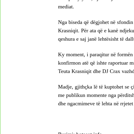
mediat.
Nga biseda që dëgjohet në sfondin e
Krasniqit. Për ata që e kanë ndjeku
qeshura e saj janë lehtësisht të da
Ky moment, i paraqitur në formën e
konfirmon atë që ishte raportuar m
Teuta Krasniqit dhe DJ Crax vazhdo
Madje, gjithçka lë të kuptohet se ç
me publikun momente nga përditsh
dhe ngacmimeve të lehta në rrjetet 