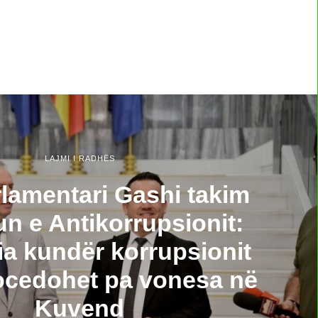
LAJMI I RADHËS
lamentari Gashi takim
n e Antikorrupsionit:
ia kundër korrupsionit
ocedohet pa vonesa në
Kuvend