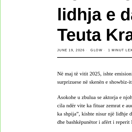
lidhja e 
Teuta Kra
JUNE 19, 2026
GLOW
1 MINUT LE
Në maj të vitit 2025, ishte emision
surprizuese në skenën e showbiz-it
Asokohe u zbulua se aktorja e njo
cila ndër vite ka fituar zemrat e a
ka shpija”, kishte nisur një lidhje 
dhe bashkëpunëtor i afërt i reperit