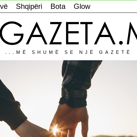
vë
Shqipëri
Bota
Glow
...MË SHUMË SE NJË GAZETË