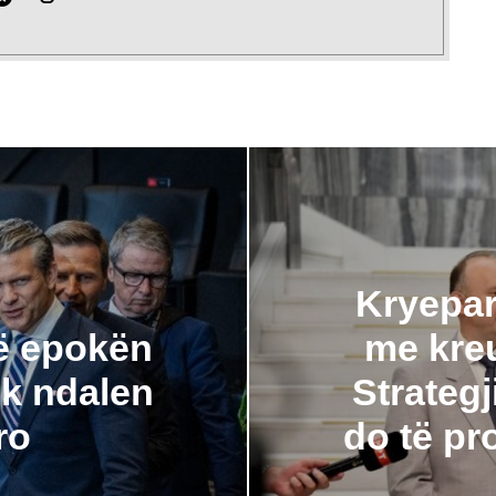
Kryepar
ë epokën
me kreu
uk ndalen
Strategj
ro
do të pr