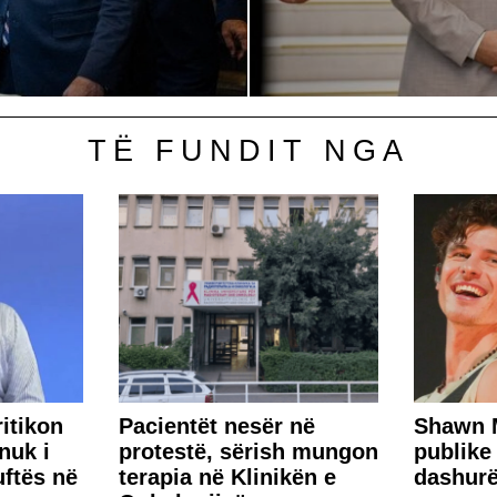
TË FUNDIT NGA
ritikon
Pacientët nesër në
​Shawn 
nuk i
protestë, sërish mungon
publike
uftës në
terapia në Klinikën e
dashur